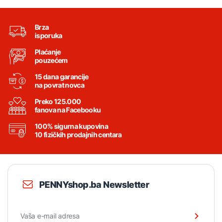
Brza
isporuka
Plaćanje
pouzećem
15 dana garancije
na povrat novca
Preko 125.000
fanova na Facebooku
100% sigurna kupovina
10 fizičkih prodajnih centara
PENNYshop.ba Newsletter