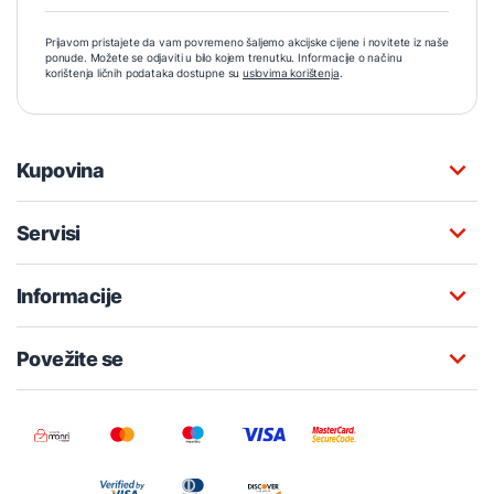
Prijavom pristajete da vam povremeno šaljemo akcijske cijene i novitete iz naše
ponude. Možete se odjaviti u bilo kojem trenutku. Informacije o načinu
korištenja ličnih podataka dostupne su
uslovima korištenja
.
Kupovina
Servisi
Informacije
Povežite se