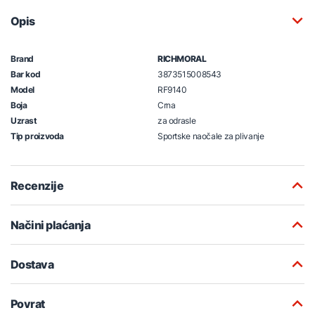
Opis
Brand
RICHMORAL
Bar kod
3873515008543
Model
RF9140
Boja
Crna
Uzrast
za odrasle
Tip proizvoda
Sportske naočale za plivanje
Recenzije
Načini plaćanja
Dostava
Povrat