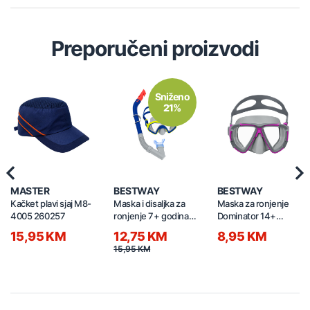
Preporučeni proizvodi
Sniženo
21%
Previous
Nex
MASTER
BESTWAY
BESTWAY
Kačket plavi sjaj M8-
Maska i disaljka za
Maska za ronjenje
4005 260257
ronjenje 7+ godina
Dominator 14+
24025
godina 22052
15,95 KM
12,75 KM
8,95 KM
15,95 KM