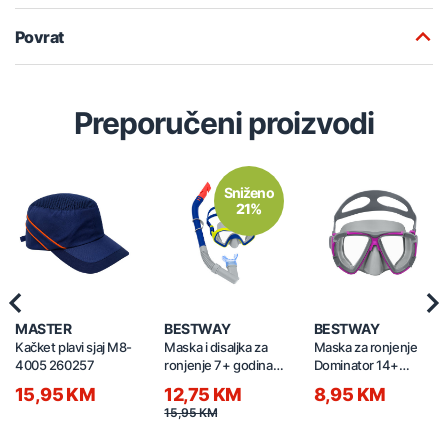
Povrat
Preporučeni proizvodi
Sniženo
21%
Previous
Nex
MASTER
BESTWAY
BESTWAY
Kačket plavi sjaj M8-
Maska i disaljka za
Maska za ronjenje
4005 260257
ronjenje 7+ godina
Dominator 14+
24025
godina 22052
15,95 KM
12,75 KM
8,95 KM
15,95 KM