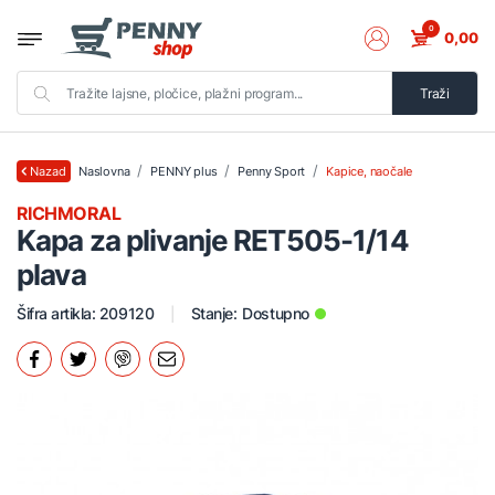
0
0,00
Traži
Naslovna
PENNY plus
Penny Sport
Kapice, naočale
Nazad
RICHMORAL
Kapa za plivanje RET505-1/14
plava
Šifra artikla: 209120
Stanje:
Dostupno