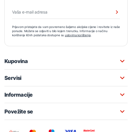
Prijavom pristajete da vam povremeno šaljemo akcijske cijene i novitete iz naše
ponude. Možete se odjaviti u bilo kojem trenutku. Informacije o načinu
korištenja ličnih podataka dostupne su
uslovima korištenja
.
Kupovina
Servisi
Informacije
Povežite se