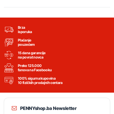
Brza
isporuka
Plaćanje
pouzećem
15 dana garancije
na povrat novca
Preko 125.000
fanova na Facebooku
100% sigurna kupovina
10 fizičkih prodajnih centara
PENNYshop.ba Newsletter