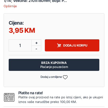
1/14; Veličina: 210x180mm; Boja: P...
Opširnije
Cijena:
3,95
+
1
DODAJ U KORPU
-
BRZA KUPOVINA
Plaćanje pouzećem
Dodaj u omiljene
Platite na rate!
Platite ovaj proizvod na rate po istoj cijeni, ako je ukupni
iznos vaše narudžbe preko 100,00 KM.