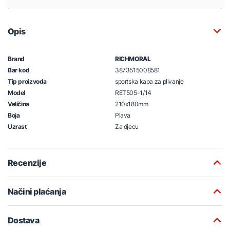
Opis
Brand
RICHMORAL
Bar kod
3873515008581
Tip proizvoda
sportska kapa za plivanje
Model
RET505-1/14
Veličina
210x180mm
Boja
Plava
Uzrast
Za djecu
Recenzije
Načini plaćanja
Dostava