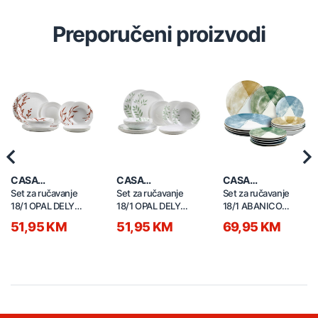
Preporučeni proizvodi
Previous
Nex
CASA
CASA
CASA
COLLECTION
COLLECTION
COLLECTION
Set za ručavanje
Set za ručavanje
Set za ručavanje
18/1 OPAL DELY
18/1 OPAL DELY
18/1 ABANICO
brown 52602
GREEN 52601
50223
51,95 KM
51,95 KM
69,95 KM