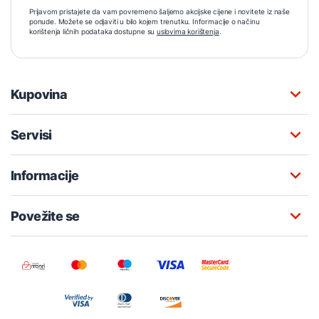
Prijavom pristajete da vam povremeno šaljemo akcijske cijene i novitete iz naše
ponude. Možete se odjaviti u bilo kojem trenutku. Informacije o načinu
korištenja ličnih podataka dostupne su
uslovima korištenja
.
Kupovina
Servisi
Informacije
Povežite se