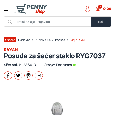
0
0,00
Traži
Naslovna
PENNY plus
Posuđe
Tanjiri, ovali
Nazad
RAYAN
Posuda za šećer staklo RYG7037
Šifra artikla: 236613
Stanje:
Dostupno