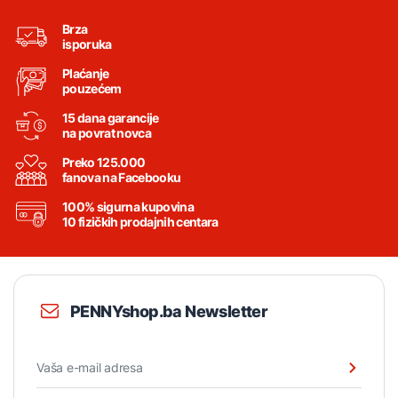
Brza
isporuka
Plaćanje
pouzećem
15 dana garancije
na povrat novca
Preko 125.000
fanova na Facebooku
100% sigurna kupovina
10 fizičkih prodajnih centara
PENNYshop.ba Newsletter