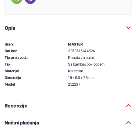
Opis
Brand
MASTER
Bar kod
3873515144524
Tip proizvoda
Posuda za puter
Tip
Sa bambus poklopcem
Materijal
Keramika
Dimenzije
16 x 9.6 x 7.5 cm
Model
252237
Recenzije
Načini plaćanja