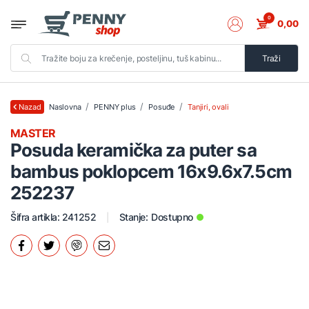
0
0,00
Traži
Naslovna
PENNY plus
Posuđe
Tanjiri, ovali
Nazad
MASTER
Posuda keramička za puter sa
bambus poklopcem 16x9.6x7.5cm
252237
Šifra artikla: 241252
Stanje:
Dostupno