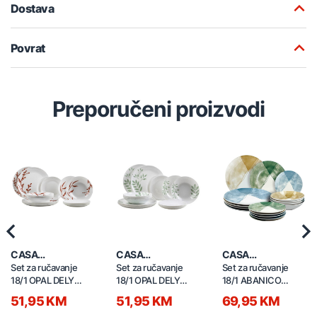
Dostava
Povrat
Preporučeni proizvodi
Previous
Nex
CASA
CASA
CASA
COLLECTION
COLLECTION
COLLECTION
Set za ručavanje
Set za ručavanje
Set za ručavanje
18/1 OPAL DELY
18/1 OPAL DELY
18/1 ABANICO
brown 52602
GREEN 52601
50223
51,95 KM
51,95 KM
69,95 KM