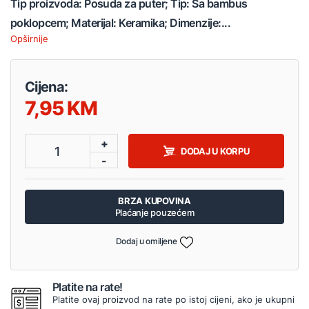
Tip proizvoda: Posuda za puter; Tip: Sa bambus
poklopcem; Materijal: Keramika; Dimenzije:...
Opširnije
Cijena:
7,95
+
1
DODAJ U KORPU
-
BRZA KUPOVINA
Plaćanje pouzećem
Dodaj u omiljene
Platite na rate!
Platite ovaj proizvod na rate po istoj cijeni, ako je ukupni