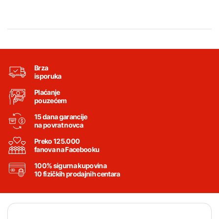
Brza
isporuka
Plaćanje
pouzećem
15 dana garancije
na povrat novca
Preko 125.000
fanova na Facebooku
100% sigurna kupovina
10 fizičkih prodajnih centara