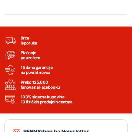
Brza
isporuka
Plaćanje
pouzećem
15 dana garancije
na povrat novca
Preko 125.000
fanova na Facebooku
100% sigurna kupovina
10 fizičkih prodajnih centara
PENNYshop.ba Newsletter