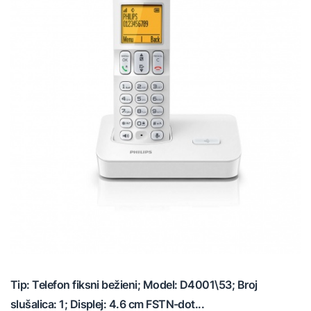
Tip: Telefon fiksni bežieni; Model: D4001\53; Broj
slušalica: 1; Displej: 4.6 cm FSTN-dot...