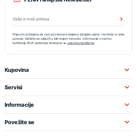
Prijavom pristajete da vam povremeno šaljemo akcijske cijene i novitete iz naše
ponude. Možete se odjaviti u bilo kojem trenutku. Informacije o načinu
korištenja ličnih podataka dostupne su
uslovima korištenja
.
Kupovina
Servisi
Informacije
Povežite se