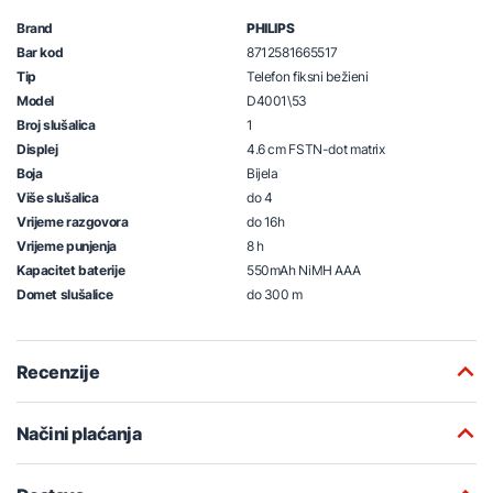
Brand
PHILIPS
Bar kod
8712581665517
Tip
Telefon fiksni bežieni
Model
D4001\53
Broj slušalica
1
Displej
4.6 cm FSTN-dot matrix
Boja
Bijela
Više slušalica
do 4
Vrijeme razgovora
do 16h
Vrijeme punjenja
8 h
Kapacitet baterije
550mAh NiMH AAA
Domet slušalice
do 300 m
Recenzije
Načini plaćanja