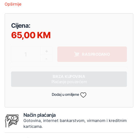
Opširnije
Cijena:
65,00
+
1
RASPRODANO
-
BRZA KUPOVINA
Plaćanje pouzećem
Dodaj u omiljene
Način plaćanja
Gotovina, internet bankarstvom, virmanom i kreditnim
karticama.