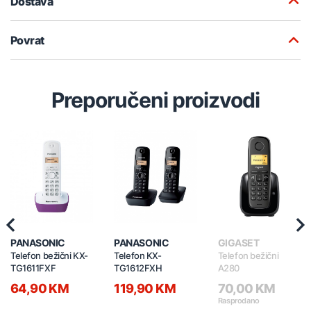
Dostava
Povrat
Preporučeni proizvodi
Previous
Nex
PANASONIC
PANASONIC
GIGASET
Telefon bežični KX-
Telefon KX-
Telefon bežični
TG1611FXF
TG1612FXH
A280
64,90 KM
119,90 KM
70,00 KM
Rasprodano