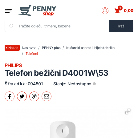
0
0,00
Traži
Naslovna
PENNY plus
Kućanski aparati i bijela tehnika
Nazad
Telefoni
PHILIPS
Telefon bežični D4001W\53
Šifra artikla: 094501
Stanje:
Nedostupno