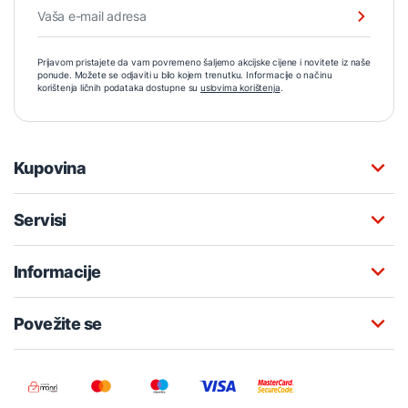
Prijavom pristajete da vam povremeno šaljemo akcijske cijene i novitete iz naše
ponude. Možete se odjaviti u bilo kojem trenutku. Informacije o načinu
korištenja ličnih podataka dostupne su
uslovima korištenja
.
Kupovina
Servisi
Informacije
Povežite se