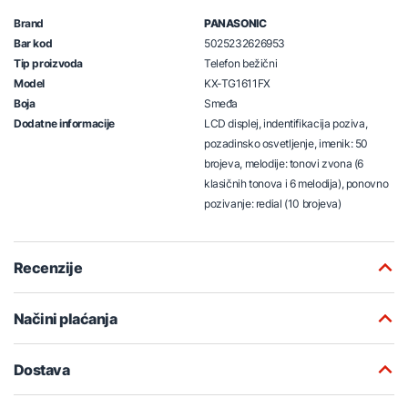
Brand
PANASONIC
Bar kod
5025232626953
Tip proizvoda
Telefon bežični
Model
KX-TG1611FX
Boja
Smeđa
Dodatne informacije
LCD displej, indentifikacija poziva,
pozadinsko osvetljenje, imenik: 50
brojeva, melodije: tonovi zvona (6
klasičnih tonova i 6 melodija), ponovno
pozivanje: redial (10 brojeva)
Recenzije
Načini plaćanja
Dostava