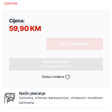
Opširnije
Cijena:
59,90
+
1
RASPRODANO
-
BRZA KUPOVINA
Plaćanje pouzećem
Dodaj u omiljene
Način plaćanja
Gotovina, internet bankarstvom, virmanom i kreditnim
karticama.