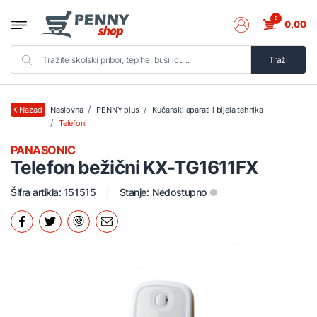
0
0,00
Traži
Naslovna
PENNY plus
Kućanski aparati i bijela tehnika
Nazad
Telefoni
PANASONIC
Telefon bežični KX-TG1611FX
Šifra artikla: 151515
Stanje:
Nedostupno