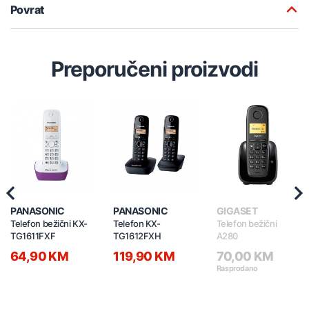
Povrat
Preporučeni proizvodi
Previous
Nex
PANASONIC
PANASONIC
GIGASET
Telefon bežični KX-
Telefon KX-
Telefon bežični
TG1611FXF
TG1612FXH
A280
64,90 KM
119,90 KM
70,00 KM
Rasprodano