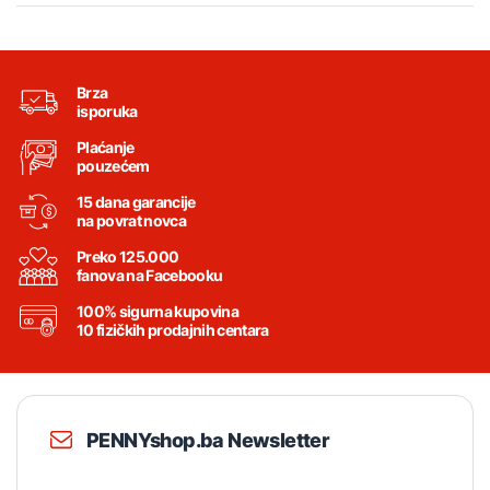
Brza
isporuka
Plaćanje
pouzećem
15 dana garancije
na povrat novca
Preko 125.000
fanova na Facebooku
100% sigurna kupovina
10 fizičkih prodajnih centara
PENNYshop.ba Newsletter