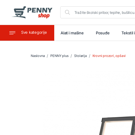
Sve kategorije
aštitu
Ugostiteljstvo
Alati i mašine
Posuđe
Tekstil 
Naslovna
PENNY plus
Stolarija
Krovni prozori, opšavi