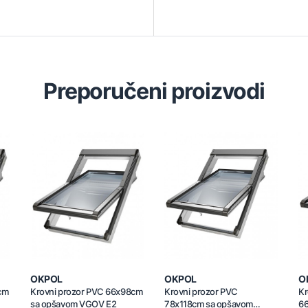
Preporučeni proizvodi
OKPOL
OKPOL
O
cm
Krovni prozor PVC 66x98cm
Krovni prozor PVC
Kr
sa opšavom VGOV E2
78x118cm sa opšavom
66