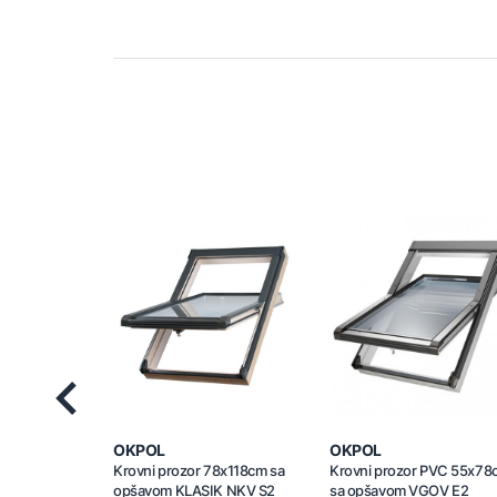
Previous
OKPOL
OKPOL
Krovni prozor 78x118cm sa
Krovni prozor PVC 55x78
opšavom KLASIK NKV S2
sa opšavom VGOV E2