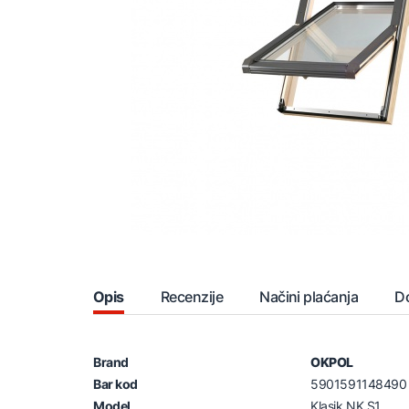
Opis
Recenzije
Načini plaćanja
D
Brand
OKPOL
Bar kod
5901591148490
Model
Klasik NK S1