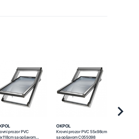
Next
KPOL
OKPOL
OKPOL
ovni prozor PVC
Krovni prozor PVC 55x98cm
Krovni proz
x118cm sa opšavom
sa opšavom C055098
opšavom C