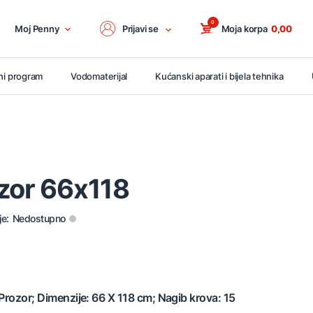
0
Moj Penny
Prijavi se
Moja korpa
0,00
ni program
Vodomaterijal
Kućanski aparati i bijela tehnika
ozor 66x118
je:
Nedostupno
 Prozor; Dimenzije: 66 X 118 cm; Nagib krova: 15