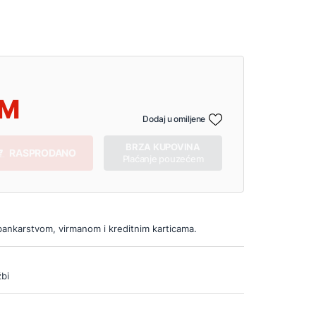
Dodaj u omiljene
BRZA KUPOVINA
RASPRODANO
Plaćanje pouzećem
bankarstvom, virmanom i kreditnim karticama.
bi