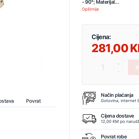
- 90°; Materijal...
Opširnije
Cijena:
281,00
+
1
-
Način plaćanja
ostava
Povrat
Gotovina, internet 
Cijena dostave
12,00 KM po narudž
Povrat robe