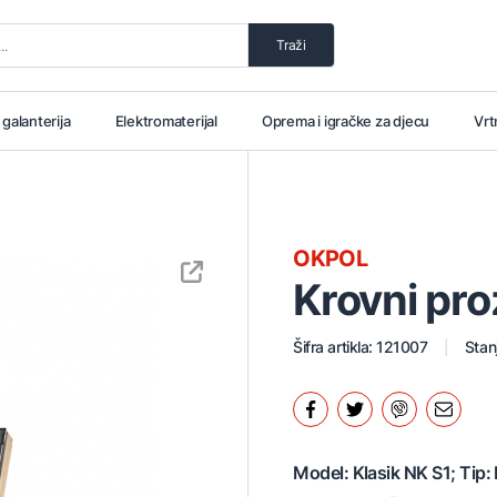
Traži
i galanterija
Elektromaterijal
Oprema i igračke za djecu
Vrt
OKPOL
Krovni pr
Šifra artikla: 121007
Stan
Model: Klasik NK S1; Tip: