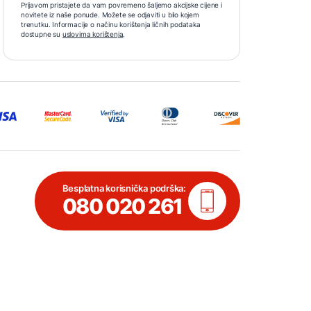
Prijavom pristajete da vam povremeno šaljemo akcijske cijene i
novitete iz naše ponude. Možete se odjaviti u bilo kojem
trenutku. Informacije o načinu korištenja ličnih podataka
dostupne su
uslovima korištenja
.
Besplatna korisnička podrška:
080 020 261