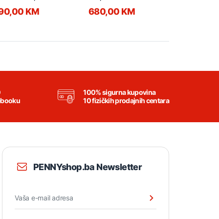
066118
90,00 KM
680,00 KM
680,00
0
100% sigurna kupovina
ebooku
10 fizičkih prodajnih centara
PENNYshop.ba Newsletter