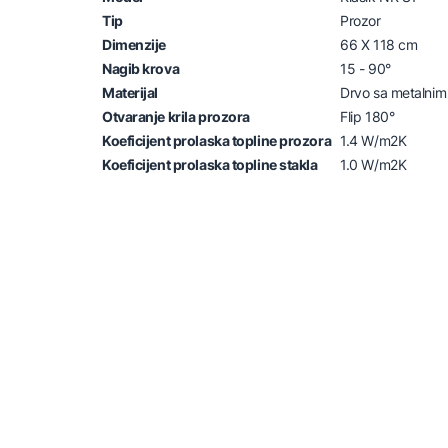
Tip
Prozor
Dimenzije
66 X 118 cm
Nagib krova
15 - 90°
Materijal
Drvo sa metalnim i
Otvaranje krila prozora
Flip 180°
Koeficijent prolaska topline prozora
1.4 W/m2K
Koeficijent prolaska topline stakla
1.0 W/m2K