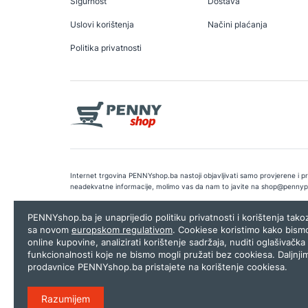
Sigurnost
Dostava
Uslovi korištenja
Načini plaćanja
Politika privatnosti
Internet trgovina PENNYshop.ba nastoji objavljivati samo provjerene i pra
neadekvatne informacije, molimo vas da nam to javite na
shop@pennyp
Copyright © 2026.
Penny plus d.o.o. Sarajevo
.
Dizajn i programiranj
PENNYshop.ba je unaprijedio politiku privatnosti i korištenja tak
sa novom
europskom regulativom
. Cookiese koristimo kako bism
online kupovine, analizirati korištenje sadržaja, nuditi oglašivačka 
funkcionalnosti koje ne bismo mogli pružati bez cookiesa. Daljnji
prodavnice PENNYshop.ba pristajete na korištenje cookiesa.
Razumijem