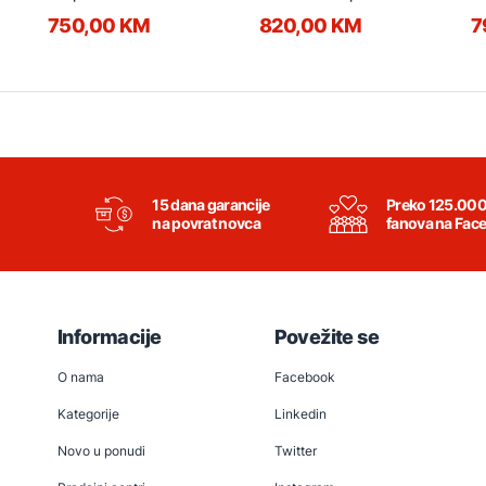
C078118
C
750,00 KM
820,00 KM
7
15 dana garancije
Preko 125.00
na povrat novca
fanova na Fac
Informacije
Povežite se
O nama
Facebook
Kategorije
Linkedin
Novo u ponudi
Twitter