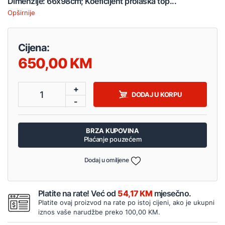
Dimenzije: 66x98cm; Koeficijent prolaska top...
Opširnije
Cijena:
650,00
+
1
DODAJ U KORPU
-
BRZA KUPOVINA
Plaćanje pouzećem
Dodaj u omiljene
Platite na rate! Već od
54,17 KM
mjesečno.
Platite ovaj proizvod na rate po istoj cijeni, ako je ukupni
iznos vaše narudžbe preko 100,00 KM.