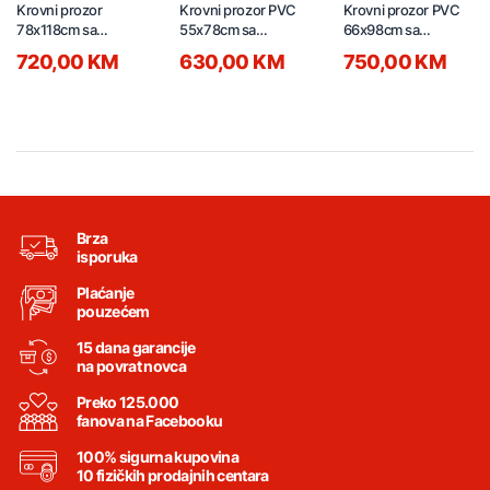
Krovni prozor
Krovni prozor PVC
Krovni prozor PVC
78x118cm sa
55x78cm sa
66x98cm sa
opšavom KLASIK
opšavom VGOV E2
opšavom VGOV E2
720,00 KM
630,00 KM
750,00 KM
NKV S2
Brza
isporuka
Plaćanje
pouzećem
15 dana garancije
na povrat novca
Preko 125.000
fanova na Facebooku
100% sigurna kupovina
10 fizičkih prodajnih centara