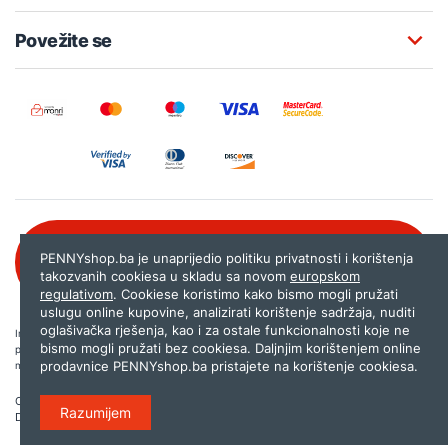
Povežite se
Besplatna korisnička podrška:
PENNYshop.ba je unaprijedio politiku privatnosti i korištenja
080 020 261
takozvanih cookiesa u skladu sa novom
europskom
regulativom
. Cookiese koristimo kako bismo mogli pružati
uslugu online kupovine, analizirati korištenje sadržaja, nuditi
oglašivačka rješenja, kao i za ostale funkcionalnosti koje ne
Internet trgovina PENNYshop.ba nastoji objavljivati samo provjerene i pravilne
bismo mogli pružati bez cookiesa. Daljnjim korištenjem online
podatke. Ako na našoj stranici otkrijete neistinite, odnosno neadekvatne informacije,
prodavnice PENNYshop.ba pristajete na korištenje cookiesa.
molimo vas da nam to javite na
shop@pennyplus.com
.
Copyright © 2026.
Penny plus d.o.o. Sarajevo
.
Razumijem
Dizajn i programiranje:
Lampa.ba