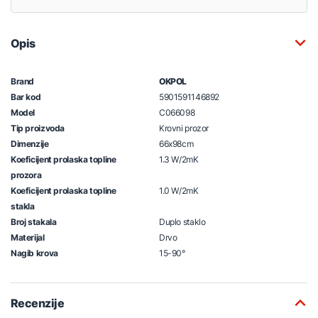
Opis
Brand
OKPOL
Bar kod
5901591146892
Model
C066098
Tip proizvoda
Krovni prozor
Dimenzije
66x98cm
Koeficijent prolaska topline
1.3 W/2mK
prozora
Koeficijent prolaska topline
1.0 W/2mK
stakla
Broj stakala
Duplo staklo
Materijal
Drvo
Nagib krova
15-90°
Recenzije