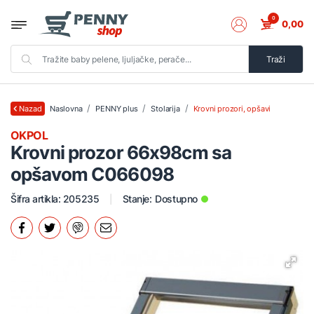
0
0,00
Traži
Naslovna
PENNY plus
Stolarija
Krovni prozori, opšavi
Nazad
OKPOL
Krovni prozor 66x98cm sa
opšavom C066098
Šifra artikla: 205235
Stanje:
Dostupno