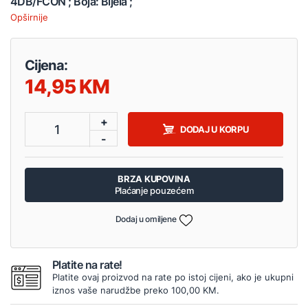
4DB/FCON ; Boja: Bijela ;
Opširnije
Cijena:
14,95
+
1
DODAJ U KORPU
-
BRZA KUPOVINA
Plaćanje pouzećem
Dodaj u omiljene
Platite na rate!
Platite ovaj proizvod na rate po istoj cijeni, ako je ukupni
iznos vaše narudžbe preko 100,00 KM.