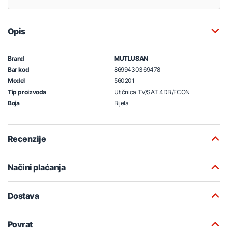
Opis
Brand
MUTLUSAN
Bar kod
8699430369478
Model
560201
Tip proizvoda
Utičnica TV/SAT 4DB/FCON
Boja
Bijela
Recenzije
Načini plaćanja
Dostava
Povrat