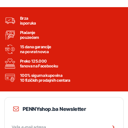
Brza
isporuka
Plaćanje
pouzećem
15 dana garancije
na povrat novca
Preko 125.000
fanova na Facebooku
100% sigurna kupovina
10 fizičkih prodajnih centara
PENNYshop.ba Newsletter