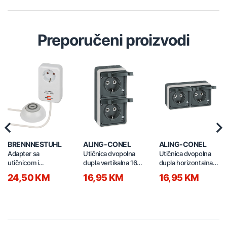
Preporučeni proizvodi
Previous
Nex
BRENNNESTUHL
ALING-CONEL
ALING-CONEL
Adapter sa
Utičnica dvopolna
Utičnica dvopolna
utičnicom i
dupla vertikalna 16A
dupla horizontalna
prekidačem 3500W
22431.A1
16A 22421.A1
24,50 KM
16,95 KM
16,95 KM
1.5m 1508220