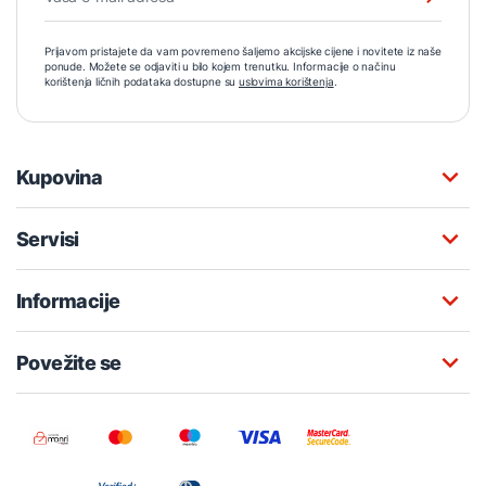
Prijavom pristajete da vam povremeno šaljemo akcijske cijene i novitete iz naše
ponude. Možete se odjaviti u bilo kojem trenutku. Informacije o načinu
korištenja ličnih podataka dostupne su
uslovima korištenja
.
Kupovina
Servisi
Informacije
Povežite se