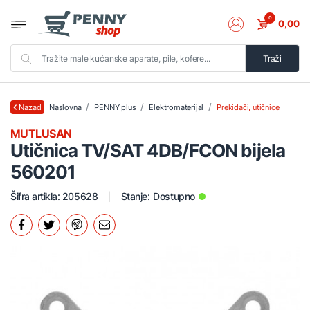
0
0,00
Traži
Naslovna
PENNY plus
Elektromaterijal
Prekidači, utičnice
Nazad
MUTLUSAN
Utičnica TV/SAT 4DB/FCON bijela
560201
Šifra artikla: 205628
Stanje:
Dostupno