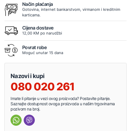
Način plaćanja
Gotovina, internet bankarstvom, virmanom i kreditnim
karticama.
Cijena dostave
12,00 KM po narudžbi
Povrat robe
Moguć unutar 15 dana
Nazovi i kupi
080 020 261
Imate li pitanje u vezi ovog proizvoda? Postavite pitanje.
Saznajte dostupnost ovoga proizvoda u našim trgovinama
pozivom na broj.