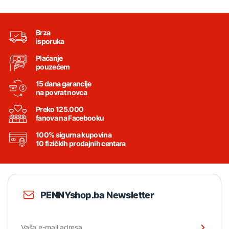
Brza
isporuka
Plaćanje
pouzećem
15 dana garancije
na povrat novca
Preko 125.000
fanova na Facebooku
100% sigurna kupovina
10 fizičkih prodajnih centara
PENNYshop.ba Newsletter