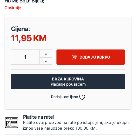
HDMI; Boja: Bijela;
Opširnije
Cijena:
11,95
+
1
DODAJ U KORPU
-
BRZA KUPOVINA
Plaćanje pouzećem
Dodaj u omiljene
Platite na rate!
Platite ovaj proizvod na rate po istoj cijeni, ako je ukupni
iznos vaše narudžbe preko 100,00 KM.