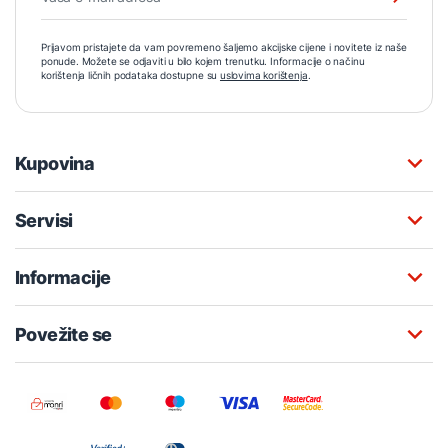
Prijavom pristajete da vam povremeno šaljemo akcijske cijene i novitete iz naše
ponude. Možete se odjaviti u bilo kojem trenutku. Informacije o načinu
korištenja ličnih podataka dostupne su
uslovima korištenja
.
Kupovina
Servisi
Informacije
Povežite se