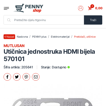
0
0,00
Traži
Naslovna
PENNY plus
Elektromaterijal
Prekidači, utičnice
Nazad
MUTLUSAN
Utičnica jednostruka HDMI bijela
570101
Šifra artikla: 205641
Stanje:
Dostupno