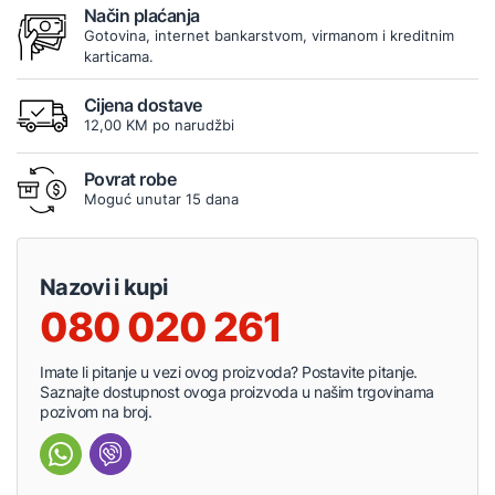
Način plaćanja
Gotovina, internet bankarstvom, virmanom i kreditnim
karticama.
Cijena dostave
12,00 KM po narudžbi
Povrat robe
Moguć unutar 15 dana
Nazovi i kupi
080 020 261
Imate li pitanje u vezi ovog proizvoda? Postavite pitanje.
Saznajte dostupnost ovoga proizvoda u našim trgovinama
pozivom na broj.