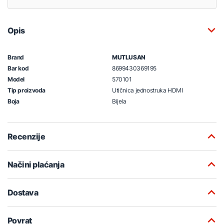
Opis
Brand
MUTLUSAN
Bar kod
8699430369195
Model
570101
Tip proizvoda
Utičnica jednostruka HDMI
Boja
Bijela
Recenzije
Načini plaćanja
Dostava
Povrat