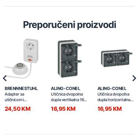
Preporučeni proizvodi
Previous
Nex
BRENNNESTUHL
ALING-CONEL
ALING-CONEL
Adapter sa
Utičnica dvopolna
Utičnica dvopolna
utičnicom i
dupla vertikalna 16A
dupla horizontalna
prekidačem 3500W
22431.A1
16A 22421.A1
24,50 KM
16,95 KM
16,95 KM
1.5m 1508220