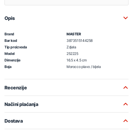
Opis
Brand
MASTER
Bar kod
3873515144258
Tip proizvoda
Zdjela
Model
252225
Dimenzije
16.5 x 4.5 cm
Boja
Morocco plavo / bijela
Recenzije
Načini plaćanja
Dostava