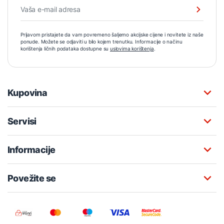
Prijavom pristajete da vam povremeno šaljemo akcijske cijene i novitete iz naše
ponude. Možete se odjaviti u bilo kojem trenutku. Informacije o načinu
korištenja ličnih podataka dostupne su
uslovima korištenja
.
Kupovina
Servisi
Informacije
Povežite se