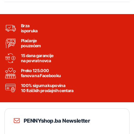
Brza
isporuka
Plaćanje
pouzećem
15 dana garancije
na povrat novca
Preko 125.000
fanova na Facebooku
100% sigurna kupovina
10 fizičkih prodajnih centara
PENNYshop.ba Newsletter