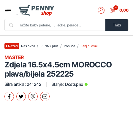
0
0,00
Traži
Naslovna
PENNY plus
Posuđe
Tanjiri, ovali
Nazad
MASTER
Zdjela 16.5x4.5cm MOROCCO
plava/bijela 252225
Šifra artikla: 241242
Stanje:
Dostupno