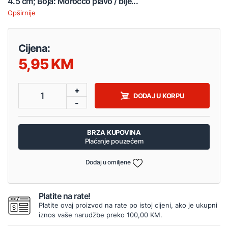
4.5 cm; Boja: Morocco plavo / bije...
Opširnije
Cijena:
5,95
+
1
DODAJ U KORPU
-
BRZA KUPOVINA
Plaćanje pouzećem
Dodaj u omiljene
Platite na rate!
Platite ovaj proizvod na rate po istoj cijeni, ako je ukupni
iznos vaše narudžbe preko 100,00 KM.