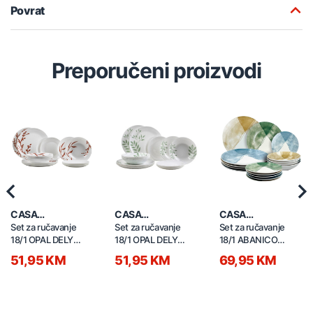
Povrat
Preporučeni proizvodi
Previous
Nex
CASA
CASA
CASA
COLLECTION
COLLECTION
COLLECTION
Set za ručavanje
Set za ručavanje
Set za ručavanje
18/1 OPAL DELY
18/1 OPAL DELY
18/1 ABANICO
brown 52602
GREEN 52601
50223
51,95 KM
51,95 KM
69,95 KM