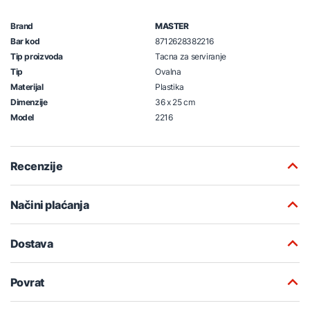
Brand
MASTER
Bar kod
8712628382216
Tip proizvoda
Tacna za serviranje
Tip
Ovalna
Materijal
Plastika
Dimenzije
36 x 25 cm
Model
2216
Recenzije
Načini plaćanja
Dostava
Povrat