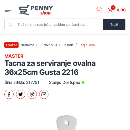
0
0,00
Traži
Naslovna
PENNY plus
Posuđe
Tanjiri, ovali
Nazad
MASTER
Tacna za serviranje ovalna
36x25cm Gusta 2216
Šifra artikla: 217751
Stanje:
Dostupno