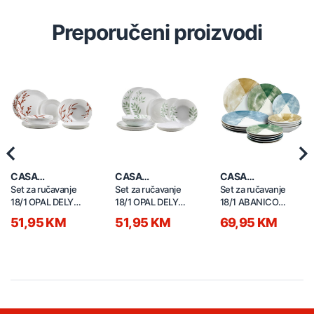
Preporučeni proizvodi
Previous
Nex
CASA
CASA
CASA
COLLECTION
COLLECTION
COLLECTION
Set za ručavanje
Set za ručavanje
Set za ručavanje
18/1 OPAL DELY
18/1 OPAL DELY
18/1 ABANICO
brown 52602
GREEN 52601
50223
51,95 KM
51,95 KM
69,95 KM