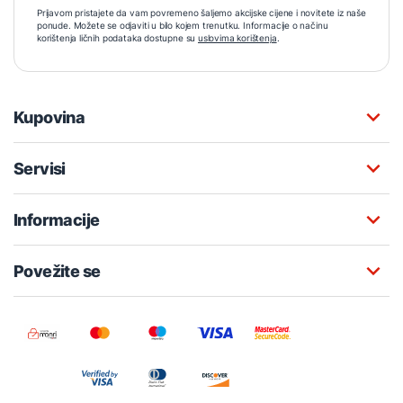
Prijavom pristajete da vam povremeno šaljemo akcijske cijene i novitete iz naše
ponude. Možete se odjaviti u bilo kojem trenutku. Informacije o načinu
korištenja ličnih podataka dostupne su
uslovima korištenja
.
Kupovina
Servisi
Informacije
Povežite se