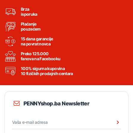
Brza
isporuka
Plaćanje
pouzećem
15 dana garancije
na povrat novca
Preko 125.000
fanova na Facebooku
100% sigurna kupovina
10 fizičkih prodajnih centara
PENNYshop.ba Newsletter