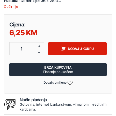
Plastika; Dimenzije: 36 x 25 c...
Opširnije
Cijena:
6,25
+
1
DODAJ U KORPU
-
BRZA KUPOVINA
Plaćanje pouzećem
Dodaj u omiljene
Način plaćanja
Gotovina, internet bankarstvom, virmanom i kreditnim
karticama.