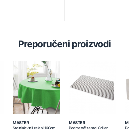
Preporučeni proizvodi
MASTER
MASTER
M
Stolnjak vinil zeleni 160cm
Podmetač za stol Grillen
Po