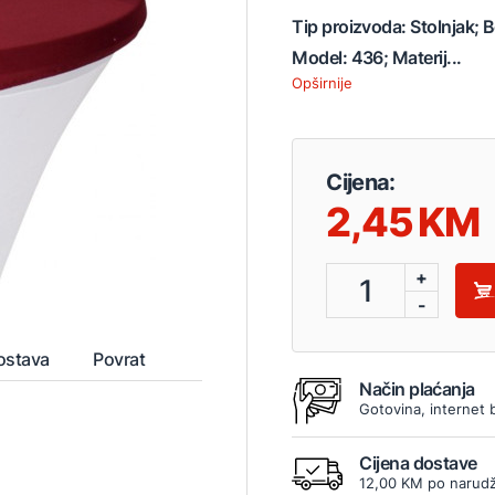
Tip proizvoda: Stolnjak; B
Model: 436; Materij...
Opširnije
Cijena:
2,45
+
1
-
ostava
Povrat
Način plaćanja
Gotovina, internet 
Cijena dostave
12,00 KM po narudž