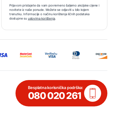
Prijavom pristajete da vam povremeno šaljemo akcijske cijene i
novitete iz naše ponude. Možete se odjaviti u bilo kojem
trenutku. Informacije o načinu korištenja ličnih podataka
dostupne su
uslovima korištenja
.
Besplatna korisnička podrška:
080 020 261