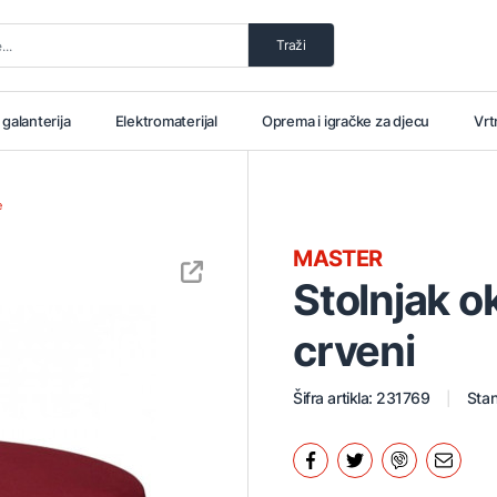
Traži
i galanterija
Elektromaterijal
Oprema i igračke za djecu
Vrt
e
MASTER
Stolnjak o
crveni
Šifra artikla: 231769
Stan