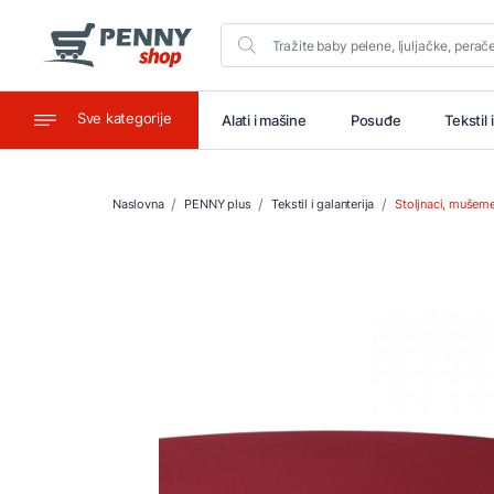
Sve kategorije
aštitu
Ugostiteljstvo
Alati i mašine
Posuđe
Tekstil 
Naslovna
PENNY plus
Tekstil i galanterija
Stoljnaci, mušem