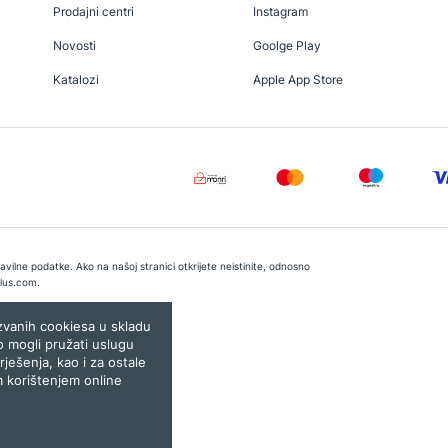
Prodajni centri
Instagram
Novosti
Goolge Play
Katalozi
Apple App Store
vilne podatke. Ako na našoj stranici otkrijete neistinite, odnosno
lus.com
.
e:
Lampa.ba
ozvanih cookiesa u skladu
o mogli pružati uslugu
rješenja, kao i za ostale
m korištenjem online