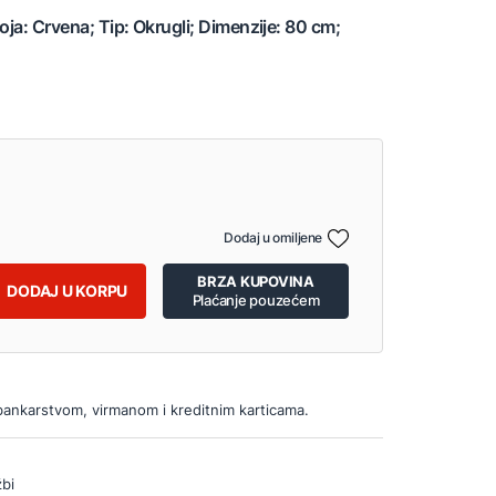
oja: Crvena; Tip: Okrugli; Dimenzije: 80 cm;
Dodaj u omiljene
BRZA KUPOVINA
DODAJ U KORPU
Plaćanje pouzećem
bankarstvom, virmanom i kreditnim karticama.
bi