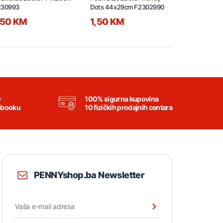
230993
Dots 44x29cm F2302990
Optik 44x2
,50 KM
1,50 KM
1,50 KM
0
100% sigurna kupovina
ebooku
10 fizičkih prodajnih centara
PENNYshop.ba Newsletter