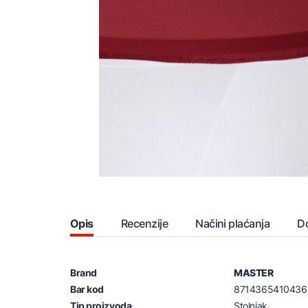
Opis
Recenzije
Načini plaćanja
D
Brand
MASTER
Bar kod
8714365410436
Tip proizvoda
Stolnjak