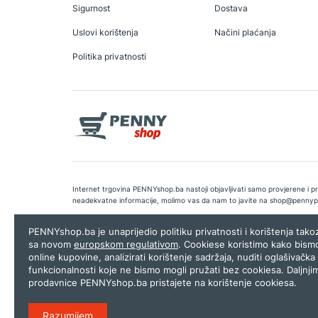
Sigurnost
Dostava
Uslovi korištenja
Načini plaćanja
Politika privatnosti
Internet trgovina PENNYshop.ba nastoji objavljivati samo provjerene i pra
neadekvatne informacije, molimo vas da nam to javite na
shop@pennyp
Copyright © 2026.
Penny plus d.o.o. Sarajevo
.
Dizajn i programiranj
PENNYshop.ba je unaprijedio politiku privatnosti i korištenja tak
sa novom
europskom regulativom
. Cookiese koristimo kako bism
online kupovine, analizirati korištenje sadržaja, nuditi oglašivačka 
funkcionalnosti koje ne bismo mogli pružati bez cookiesa. Daljnji
prodavnice PENNYshop.ba pristajete na korištenje cookiesa.
Razumijem