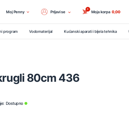
0
Moj Penny
Prijavi se
Moja korpa
0,00
ni program
Vodomaterijal
Kućanski aparati i bijela tehnika
krugli 80cm 436
je:
Dostupno