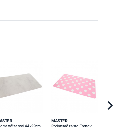
Next
ASTER
MASTER
MASTER
dmetač za stol 44x29cm
Podmetač za stol Trendy
Podmetač za