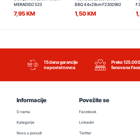
MERADISO 523
BBQ 44x29cm F2302992
F
7,95 KM
1,50 KM
1
15 dana garancije
Preko 125.00
na povrat novca
fanova na Fac
Informacije
Povežite se
O nama
Facebook
Kategorije
Linkedin
Novo u ponudi
Twitter