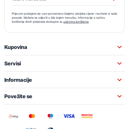
Prijavom pristajete da vam povremeno šaljemo akcijske cijene i novitete iz naše
ponude. Možete se odjaviti u bilo kojem trenutku. Informacije o načinu
korištenja ličnih podataka dostupne su
uslovima korištenja
.
Kupovina
Servisi
Informacije
Povežite se