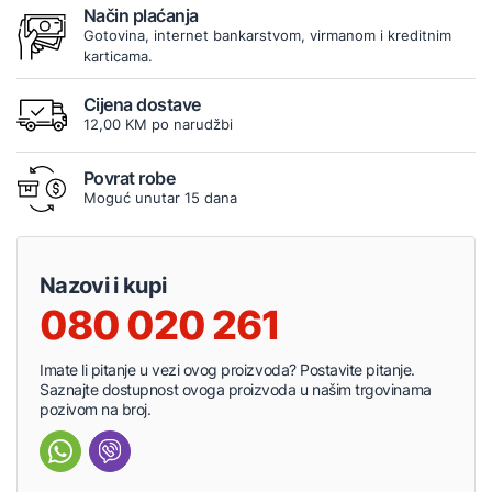
Način plaćanja
Gotovina, internet bankarstvom, virmanom i kreditnim
karticama.
Cijena dostave
12,00 KM po narudžbi
Povrat robe
Moguć unutar 15 dana
Nazovi i kupi
080 020 261
Imate li pitanje u vezi ovog proizvoda? Postavite pitanje.
Saznajte dostupnost ovoga proizvoda u našim trgovinama
pozivom na broj.