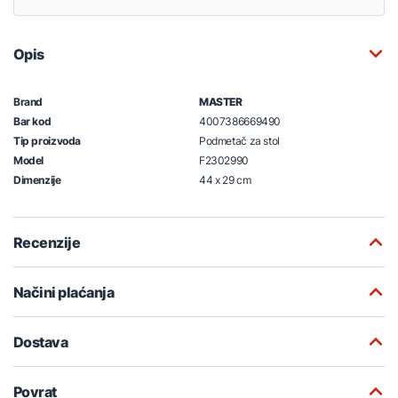
Opis
Brand
MASTER
Bar kod
4007386669490
Tip proizvoda
Podmetač za stol
Model
F2302990
Dimenzije
44 x 29 cm
Recenzije
Načini plaćanja
Dostava
Povrat