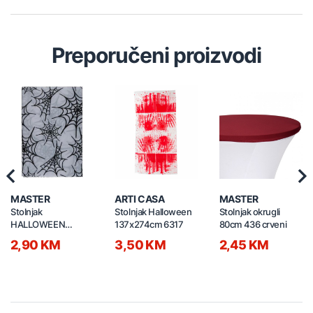
Preporučeni proizvodi
Previous
Nex
MASTER
ARTI CASA
MASTER
Stolnjak
Stolnjak Halloween
Stolnjak okrugli
HALLOWEEN
137x274cm 6317
80cm 436 crveni
180x135cm 100g
2,90 KM
3,50 KM
2,45 KM
3489