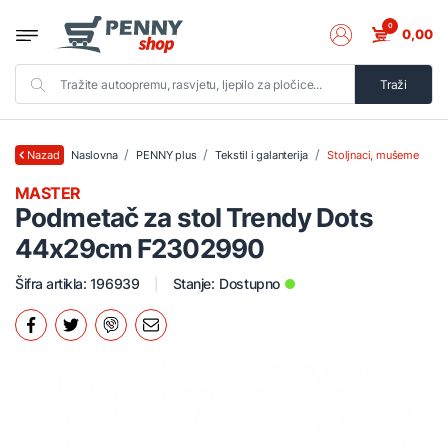
0
0,00
Traži
Naslovna
PENNY plus
Tekstil i galanterija
Stoljnaci, mušeme
Nazad
MASTER
Podmetač za stol Trendy Dots
44x29cm F2302990
Šifra artikla: 196939
Stanje:
Dostupno