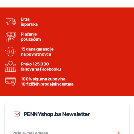
Brza
isporuka
Plaćanje
pouzećem
15 dana garancije
na povrat novca
Preko 125.000
fanova na Facebooku
100% sigurna kupovina
10 fizičkih prodajnih centara
PENNYshop.ba Newsletter