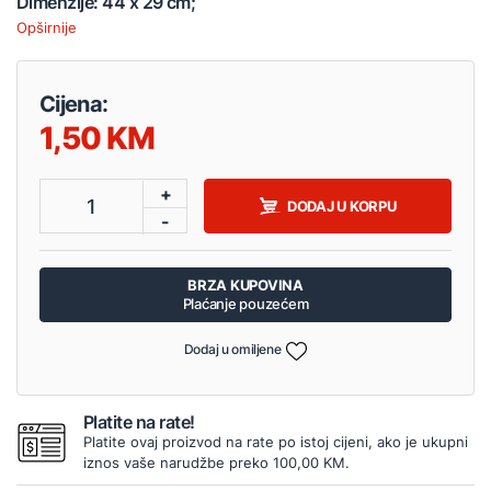
Dimenzije: 44 x 29 cm;
Opširnije
Cijena:
1,50
+
1
DODAJ U KORPU
-
BRZA KUPOVINA
Plaćanje pouzećem
Dodaj u omiljene
Platite na rate!
Platite ovaj proizvod na rate po istoj cijeni, ako je ukupni
iznos vaše narudžbe preko 100,00 KM.