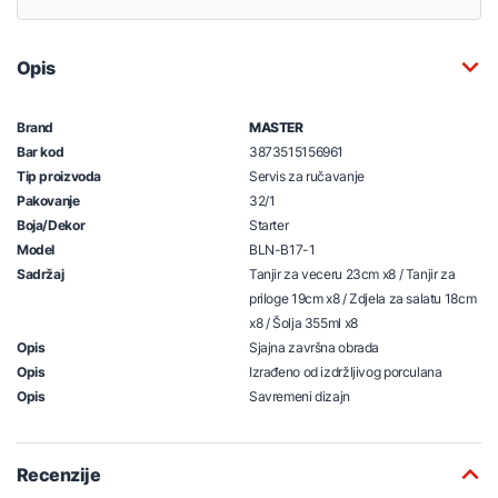
Opis
Brand
MASTER
Bar kod
3873515156961
Tip proizvoda
Servis za ručavanje
Pakovanje
32/1
Boja/Dekor
Starter
Model
BLN-B17-1
Sadržaj
Tanjir za veceru 23cm x8 / Tanjir za
priloge 19cm x8 / Zdjela za salatu 18cm
x8 / Šolja 355ml x8
Opis
Sjajna završna obrada
Opis
Izrađeno od izdržljivog porculana
Opis
Savremeni dizajn
Recenzije