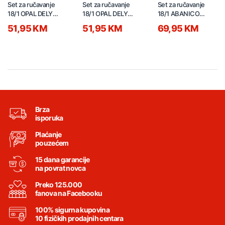
COLLECTION
COLLECTION
COLLECTION
Set za ručavanje
Set za ručavanje
Set za ručavanje
18/1 OPAL DELY
18/1 OPAL DELY
18/1 ABANICO
brown 52602
GREEN 52601
50223
51,95 KM
51,95 KM
69,95 KM
Brza
isporuka
Plaćanje
pouzećem
15 dana garancije
na povrat novca
Preko 125.000
fanova na Facebooku
100% sigurna kupovina
10 fizičkih prodajnih centara