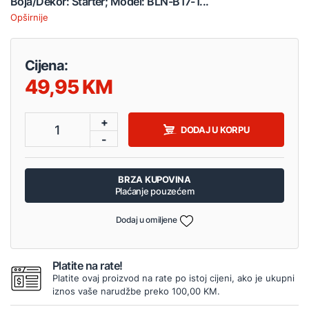
Boja/Dekor: Starter; Model: BLN-B17-1...
Opširnije
Cijena:
49,95
+
1
DODAJ U KORPU
-
BRZA KUPOVINA
Plaćanje pouzećem
Dodaj u omiljene
Platite na rate!
Platite ovaj proizvod na rate po istoj cijeni, ako je ukupni
iznos vaše narudžbe preko 100,00 KM.