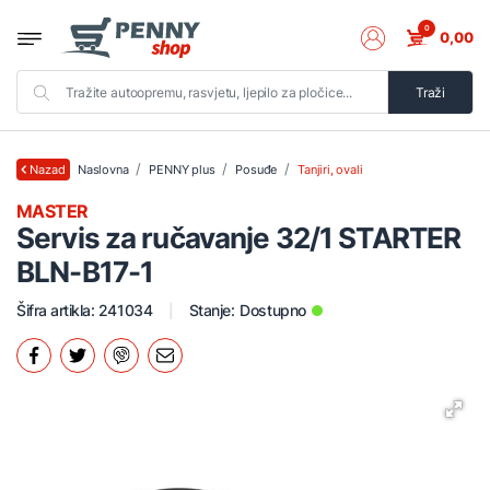
0
0,00
Traži
Naslovna
PENNY plus
Posuđe
Tanjiri, ovali
Nazad
MASTER
Servis za ručavanje 32/1 STARTER
BLN-B17-1
Šifra artikla: 241034
Stanje:
Dostupno