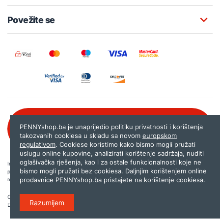
Povežite se
Besplatna korisnička podrška:
PENNYshop.ba je unaprijedio politiku privatnosti i korištenja
080 020 261
takozvanih cookiesa u skladu sa novom
europskom
regulativom
. Cookiese koristimo kako bismo mogli pružati
uslugu online kupovine, analizirati korištenje sadržaja, nuditi
oglašivačka rješenja, kao i za ostale funkcionalnosti koje ne
Internet trgovina PENNYshop.ba nastoji objavljivati samo provjerene i pravilne
bismo mogli pružati bez cookiesa. Daljnjim korištenjem online
podatke. Ako na našoj stranici otkrijete neistinite, odnosno neadekvatne informacije,
prodavnice PENNYshop.ba pristajete na korištenje cookiesa.
molimo vas da nam to javite na
shop@pennyplus.com
.
Copyright © 2026.
Penny plus d.o.o. Sarajevo
.
Razumijem
Dizajn i programiranje:
Lampa.ba