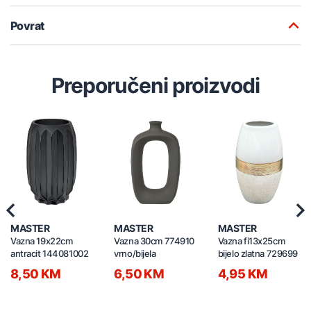
Povrat
Preporučeni proizvodi
Previous
Nex
MASTER
MASTER
MASTER
Vazna 19x22cm
Vazna 30cm 774910
Vazna fi13x25cm
antracit 144081002
vrno/bijela
bijelo zlatna 729699
8,50 KM
6,50 KM
4,95 KM