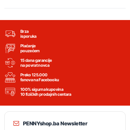
Brza
isporuka
Plaćanje
pouzećem
15 dana garancije
na povrat novca
Preko 125.000
fanova na Facebooku
100% sigurna kupovina
10 fizičkih prodajnih centara
PENNYshop.ba Newsletter