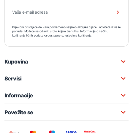
Prijavom pristajete da vam povremeno šaljemo akcijske cijene i novitete iz naše
ponude. Možete se odjaviti u bilo kojem trenutku. Informacije o načinu
korištenja ličnih podataka dostupne su
uslovima korištenja
.
Kupovina
Servisi
Informacije
Povežite se