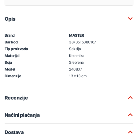
Opis
Brand
MASTER
Bar kod
3873515080167
Tip proizvoda
Saksija
Materijal
Keramika
Boja
Srebrena
Model
240807
Dimenzije
13 x 13 cm
Recenzije
Načini plaćanja
Dostava