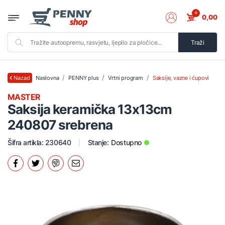
0
0,00
Traži
Naslovna
PENNY plus
Vrtni program
Saksije, vazne i ćupovi
Nazad
MASTER
Saksija keramička 13x13cm
240807 srebrena
Šifra artikla: 230640
Stanje:
Dostupno