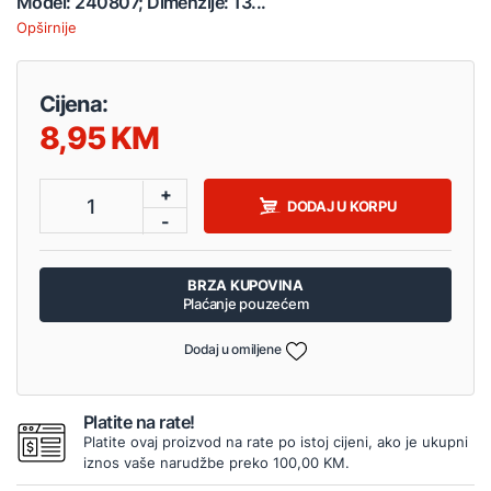
Model: 240807; Dimenzije: 13...
Opširnije
Cijena:
8,95
+
1
DODAJ U KORPU
-
BRZA KUPOVINA
Plaćanje pouzećem
Dodaj u omiljene
Platite na rate!
Platite ovaj proizvod na rate po istoj cijeni, ako je ukupni
iznos vaše narudžbe preko 100,00 KM.