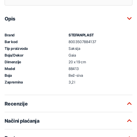
Opis
Brand
STEFANPLAST
Bar kod
8003507884137
Tip proizvoda
Saksija
Boja/Dekor
Gaia
Dimenzije
20 x 19 cm
Model
88413
Boja
Bež-siva
Zapremina
3,2 l
Recenzije
Načini plaćanja