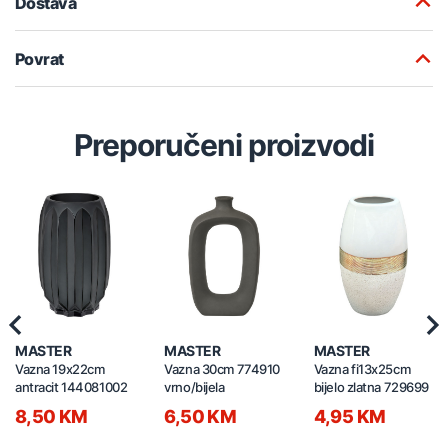
Dostava
Povrat
Preporučeni proizvodi
Previous
Nex
MASTER
MASTER
MASTER
Vazna 19x22cm
Vazna 30cm 774910
Vazna fi13x25cm
antracit 144081002
vrno/bijela
bijelo zlatna 729699
8,50 KM
6,50 KM
4,95 KM