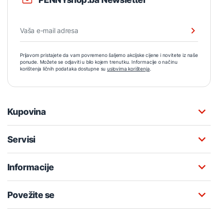
Prijavom pristajete da vam povremeno šaljemo akcijske cijene i novitete iz naše
ponude. Možete se odjaviti u bilo kojem trenutku. Informacije o načinu
korištenja ličnih podataka dostupne su
uslovima korištenja
.
Kupovina
Servisi
Informacije
Povežite se