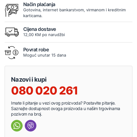
Način plaćanja
Gotovina, internet bankarstvom, virmanom i kreditnim
karticama.
Cijena dostave
12,00 KM po narudžbi
Povrat robe
Moguć unutar 15 dana
Nazovi i kupi
080 020 261
Imate li pitanje u vezi ovog proizvoda? Postavite pitanje.
Saznajte dostupnost ovoga proizvoda u našim trgovinama
pozivom na broj.