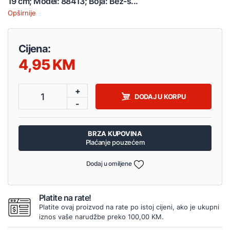
19 cm; Model: 88413; Boja: Bež-s...
Opširnije
Cijena:
4,95
+
1
DODAJ U KORPU
-
BRZA KUPOVINA
Plaćanje pouzećem
Dodaj u omiljene
Platite na rate!
Platite ovaj proizvod na rate po istoj cijeni, ako je ukupni
iznos vaše narudžbe preko 100,00 KM.