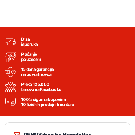
Brza
isporuka
Plaćanje
pouzećem
15 dana garancije
na povrat novca
Preko 125.000
fanova na Facebooku
100% sigurna kupovina
10 fizičkih prodajnih centara
PENNYshop.ba Newsletter