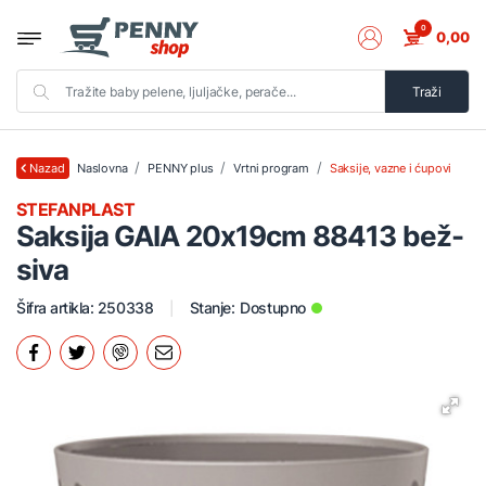
0
0,00
Traži
Naslovna
PENNY plus
Vrtni program
Saksije, vazne i ćupovi
Nazad
STEFANPLAST
Saksija GAIA 20x19cm 88413 bež-
siva
Šifra artikla: 250338
Stanje:
Dostupno