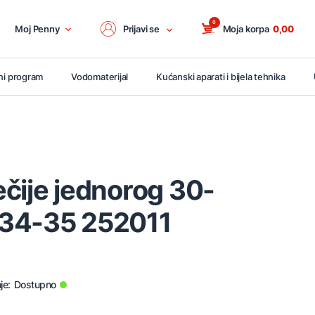
0
Moj Penny
Prijavi se
Moja korpa
0,00
ni program
Vodomaterijal
Kućanski aparati i bijela tehnika
čije jednorog 30-
34-35 252011
je:
Dostupno