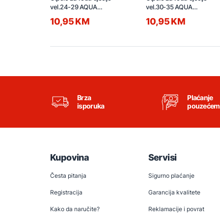
vel.24-29 AQUA
vel.30-35 AQUA
71.00727.99 tamno plave
71.00728.99 tamno plave
10,95 KM
10,95 KM
Brza
Plaćanje
isporuka
pouzećem
Kupovina
Servisi
Česta pitanja
Sigurno plaćanje
Registracija
Garancija kvalitete
Kako da naručite?
Reklamacije i povrat