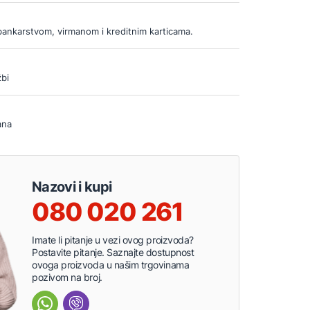
bankarstvom, virmanom i kreditnim karticama.
bi
ana
Nazovi i kupi
080 020 261
Imate li pitanje u vezi ovog proizvoda?
Postavite pitanje. Saznajte dostupnost
ovoga proizvoda u našim trgovinama
pozivom na broj.