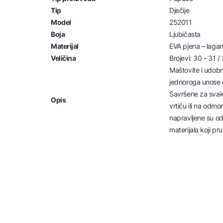
Tip
Dječije
Model
252011
Boja
Ljubičasta
Materijal
EVA pjena – laga
Veličina
Brojevi: 30 - 31 /
Maštovite i udob
jednoroga unose č
Savršene za svak
Opis
vrtiću ili na odmo
napravljene su o
materijala koji pr