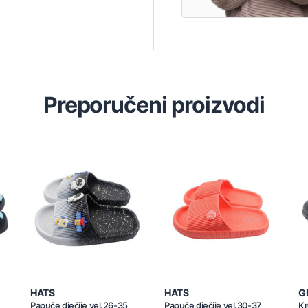
Preporučeni proizvodi
HATS
HATS
G
Papuče dječije vel.26-35
Papuče dječije vel.30-37
Kr