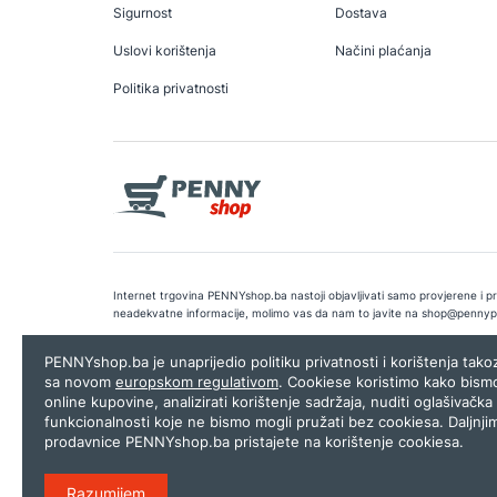
Sigurnost
Dostava
Uslovi korištenja
Načini plaćanja
Politika privatnosti
Internet trgovina PENNYshop.ba nastoji objavljivati samo provjerene i pra
neadekvatne informacije, molimo vas da nam to javite na
shop@pennyp
Copyright © 2026.
Penny plus d.o.o. Sarajevo
.
Dizajn i programiranj
PENNYshop.ba je unaprijedio politiku privatnosti i korištenja tak
sa novom
europskom regulativom
. Cookiese koristimo kako bism
online kupovine, analizirati korištenje sadržaja, nuditi oglašivačka 
funkcionalnosti koje ne bismo mogli pružati bez cookiesa. Daljnji
prodavnice PENNYshop.ba pristajete na korištenje cookiesa.
Razumijem