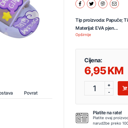
Tip proizvoda: Papuče; Ti
Materijal: EVA pjen...
Opširnije
Cijena:
6,95
+
1
-
ostava
Povrat
Platite na rate!
Platite ovaj proizvo
narudžbe preko 10