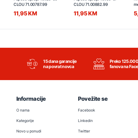
CLOU 71.00787.99
CLOU 71.00882.99
m
G
11,95 KM
11,95 KM
5
15 dana garancije
Preko 125.00
na povrat novca
fanova na Fac
Informacije
Povežite se
O nama
Facebook
Kategorije
Linkedin
Novo u ponudi
Twitter