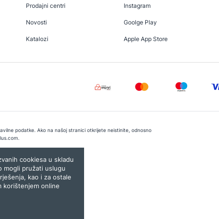
Prodajni centri
Instagram
Novosti
Goolge Play
Katalozi
Apple App Store
vilne podatke. Ako na našoj stranici otkrijete neistinite, odnosno
lus.com
.
e:
Lampa.ba
ozvanih cookiesa u skladu
o mogli pružati uslugu
rješenja, kao i za ostale
m korištenjem online