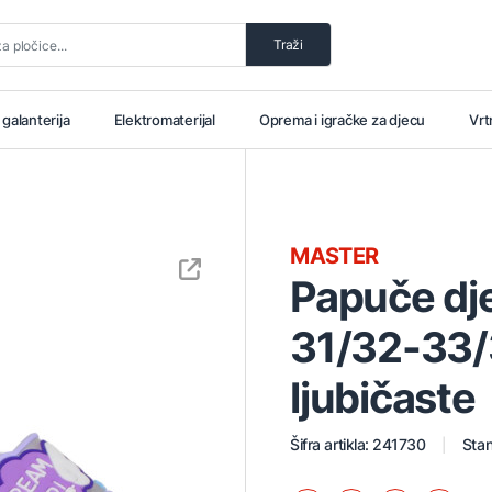
Traži
i galanterija
Elektromaterijal
Oprema i igračke za djecu
Vrt
MASTER
Papuče dje
31/32-33/
ljubičaste
Šifra artikla: 241730
Stan