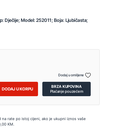
p: Dječije; Model: 252011; Boja: Ljubičasta;
Dodaj u omiljene
BRZA KUPOVINA
DODAJ U KORPU
Plaćanje pouzećem
d na rate po istoj cijeni, ako je ukupni iznos vaše
0,00 KM.