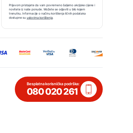
Prijavom pristajete da vam povremeno šaljemo akcijske cijene i
novitete iz naše ponude. Možete se odjaviti u bilo kojem
trenutku. Informacije o načinu korištenja ličnih podataka
dostupne su
uslovima korištenja
.
Besplatna korisnička podrška:
080 020 261