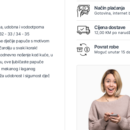
Način plaćanja
Gotovina, internet 
na, udobna i vodootporna
Cijena dostave
12,00 KM po narudž
 32 - 33 / 34 - 35
ne dječije papuče s motivom
Povrat robe
aroliju u svaki korak!
Moguć unutar 15 d
odnevno nošenje kod kuće, u
ru, ove ljubičaste papuče
d mekanog i laganog
uža udobnost i sigurnost dječ