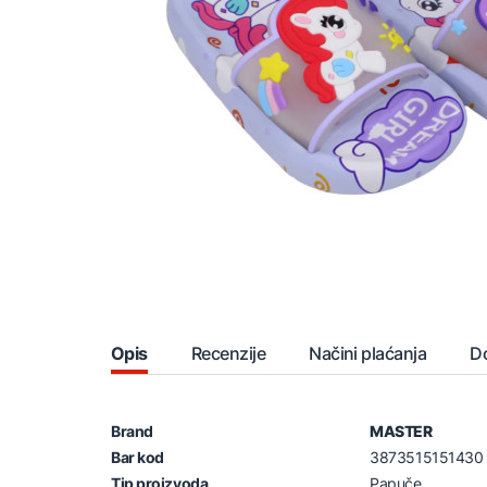
Opis
Recenzije
Načini plaćanja
D
Brand
MASTER
Bar kod
3873515151430
Tip proizvoda
Papuče