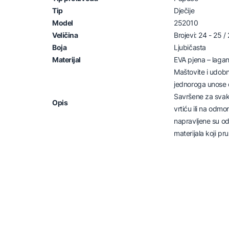
Tip
Dječije
Model
252010
Veličina
Brojevi: 24 - 25 /
Boja
Ljubičasta
Materijal
EVA pjena – laga
Maštovite i udob
jednoroga unose č
Savršene za svak
Opis
vrtiću ili na odmo
napravljene su o
materijala koji pr