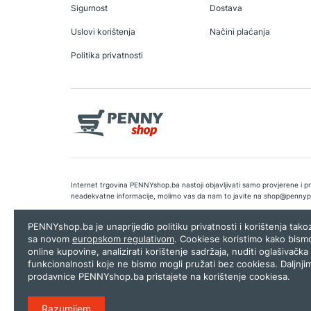
Sigurnost
Dostava
Uslovi korištenja
Načini plaćanja
Politika privatnosti
Internet trgovina PENNYshop.ba nastoji objavljivati samo provjerene i pra
neadekvatne informacije, molimo vas da nam to javite na
shop@pennyp
Copyright © 2026.
Penny plus d.o.o. Sarajevo
.
Dizajn i programiranj
PENNYshop.ba je unaprijedio politiku privatnosti i korištenja tak
sa novom
europskom regulativom
. Cookiese koristimo kako bism
online kupovine, analizirati korištenje sadržaja, nuditi oglašivačka 
funkcionalnosti koje ne bismo mogli pružati bez cookiesa. Daljnji
prodavnice PENNYshop.ba pristajete na korištenje cookiesa.
Razumijem