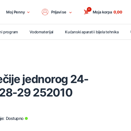
0
Moj Penny
Prijavi se
Moja korpa
0,00
ni program
Vodomaterijal
Kućanski aparati i bijela tehnika
čije jednorog 24-
/28-29 252010
je:
Dostupno