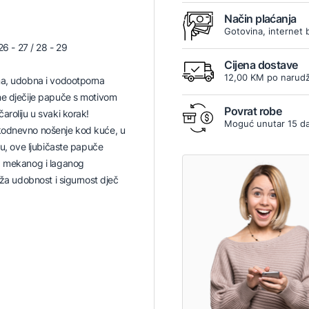
Način plaćanja
Gotovina, internet 
 26 - 27 / 28 - 29
Cijena dostave
12,00 KM po narudž
na, udobna i vodootporna
ne dječije papuče s motivom
Povrat robe
aroliju u svaki korak!
Moguć unutar 15 d
odnevno nošenje kod kuće, u
ru, ove ljubičaste papuče
d mekanog i laganog
uža udobnost i sigurnost dječ