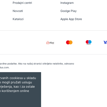
Prodajni centri
Instagram
Novosti
Goolge Play
Katalozi
Apple App Store
vilne podatke. Ako na našoj stranici otkrijete neistinite, odnosno
lus.com
.
e:
Lampa.ba
ozvanih cookiesa u skladu
o mogli pružati uslugu
rješenja, kao i za ostale
m korištenjem online