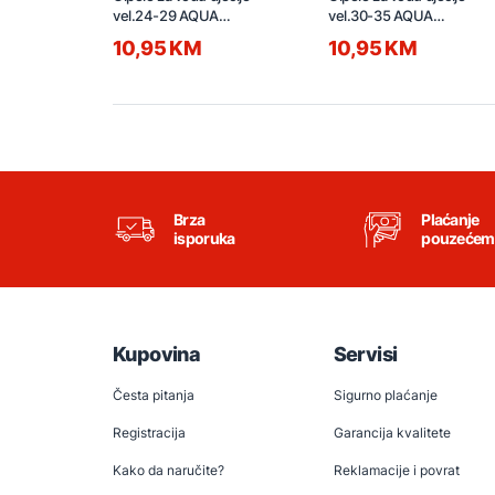
vel.24-29 AQUA
vel.30-35 AQUA
71.00727.99 tamno plave
71.00728.99 tamno plave
10,95 KM
10,95 KM
Brza
Plaćanje
isporuka
pouzećem
Kupovina
Servisi
Česta pitanja
Sigurno plaćanje
Registracija
Garancija kvalitete
Kako da naručite?
Reklamacije i povrat