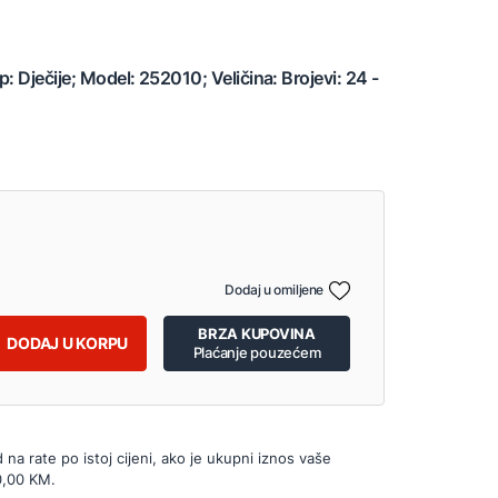
: Dječije; Model: 252010; Veličina: Brojevi: 24 -
Dodaj u omiljene
BRZA KUPOVINA
DODAJ U KORPU
Plaćanje pouzećem
d na rate po istoj cijeni, ako je ukupni iznos vaše
0,00 KM.