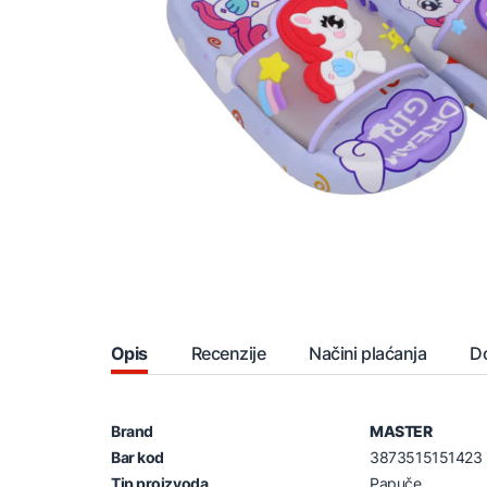
Opis
Recenzije
Načini plaćanja
D
Brand
MASTER
Bar kod
3873515151423
Tip proizvoda
Papuče