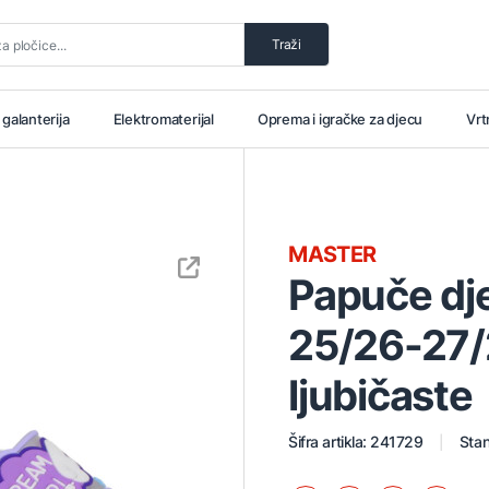
Traži
i galanterija
Elektromaterijal
Oprema i igračke za djecu
Vrt
MASTER
Papuče dje
25/26-27
ljubičaste
Šifra artikla: 241729
Stan