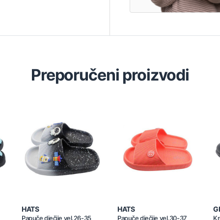
Preporučeni proizvodi
HATS
HATS
G
Papuče dječije vel.26-35
Papuče dječije vel.30-37
Kr