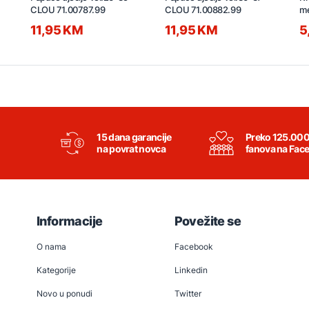
CLOU 71.00787.99
CLOU 71.00882.99
m
G
11,95 KM
11,95 KM
5
15 dana garancije
Preko 125.00
na povrat novca
fanova na Fac
Informacije
Povežite se
O nama
Facebook
Kategorije
Linkedin
Novo u ponudi
Twitter