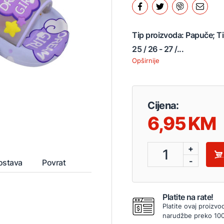
Tip proizvoda: Papuče; Tip
25 / 26 - 27 /...
Opširnije
Cijena:
6,95
+
1
-
ostava
Povrat
Platite na rate!
Platite ovaj proizvo
narudžbe preko 10