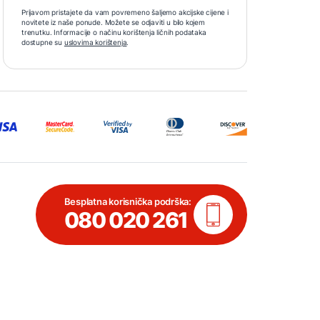
Prijavom pristajete da vam povremeno šaljemo akcijske cijene i
novitete iz naše ponude. Možete se odjaviti u bilo kojem
trenutku. Informacije o načinu korištenja ličnih podataka
dostupne su
uslovima korištenja
.
Besplatna korisnička podrška:
080 020 261