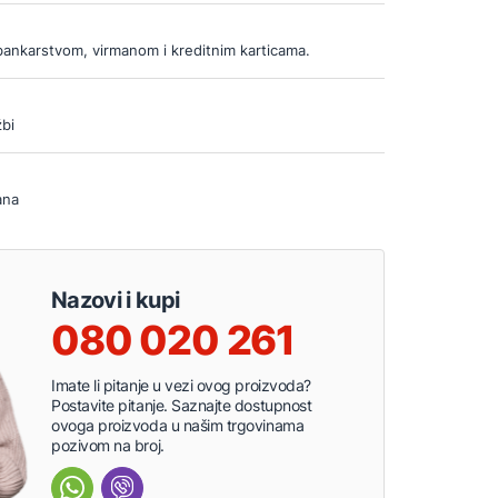
bankarstvom, virmanom i kreditnim karticama.
bi
ana
Nazovi i kupi
080 020 261
Imate li pitanje u vezi ovog proizvoda?
Postavite pitanje. Saznajte dostupnost
ovoga proizvoda u našim trgovinama
pozivom na broj.