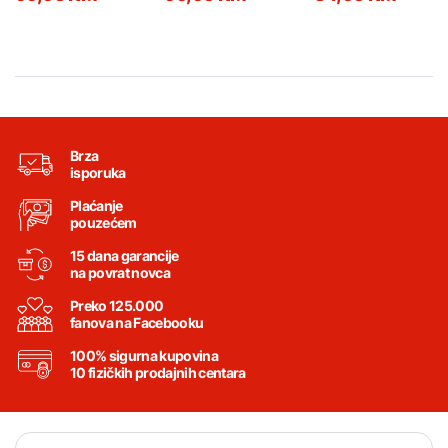
Brza
isporuka
Plaćanje
pouzećem
15 dana garancije
na povrat novca
Preko 125.000
fanova na Facebooku
100% sigurna kupovina
10 fizičkih prodajnih centara