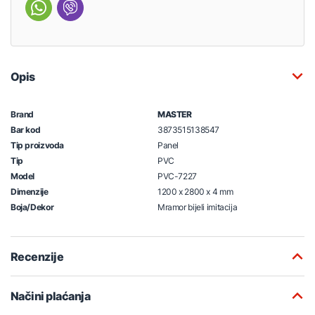
Opis
Brand
MASTER
Bar kod
3873515138547
Tip proizvoda
Panel
Tip
PVC
Model
PVC-7227
Dimenzije
1200 x 2800 x 4 mm
Boja/Dekor
Mramor bijeli imitacija
Recenzije
Načini plaćanja