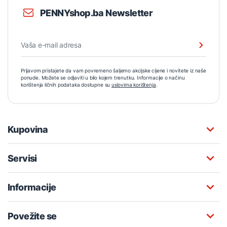
PENNYshop.ba Newsletter
Prijavom pristajete da vam povremeno šaljemo akcijske cijene i novitete iz naše
ponude. Možete se odjaviti u bilo kojem trenutku. Informacije o načinu
korištenja ličnih podataka dostupne su
uslovima korištenja
.
Kupovina
Servisi
Informacije
Povežite se