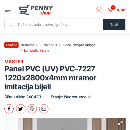
0
0,00
Traži
Naslovna
PENNY plus
Zidne i stropne obloge
Nazad
Lamperija, tapete
MASTER
Panel PVC (UV) PVC-7227
1220x2800x4mm mramor
imitacija bijeli
Šifra artikla: 240433
Stanje:
Nedostupno