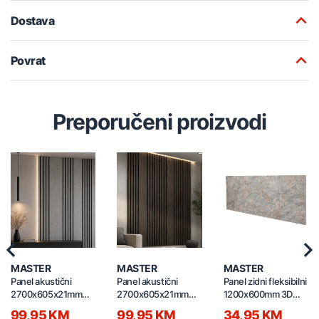
Dostava
Povrat
Preporučeni proizvodi
Previous
Nex
MASTER
MASTER
MASTER
Panel akustični
Panel akustični
Panel zidni fleksibilni
2700x605x21mm
2700x605x21mm
1200x600mm 3D
MDF 22WV
MDF 23WV
SLATE RUST GREY
99,95 KM
99,95 KM
34,95 KM