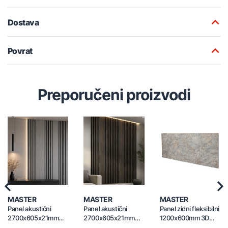
Dostava
Povrat
Preporučeni proizvodi
Previous
Nex
MASTER
MASTER
MASTER
Panel akustični
Panel akustični
Panel zidni fleksibilni
2700x605x21mm
2700x605x21mm
1200x600mm 3D
MDF 22WV
MDF 23WV
SLATE RUST GREY