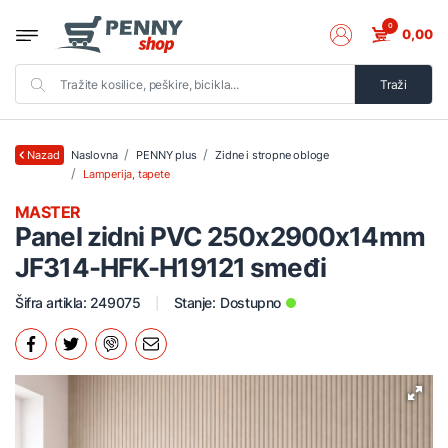
0
0,00
Traži
Naslovna
PENNY plus
Zidne i stropne obloge
Nazad
Lamperija, tapete
MASTER
Panel zidni PVC 250x2900x14mm
JF314-HFK-H19121 smeđi
Šifra artikla: 249075
Stanje:
Dostupno