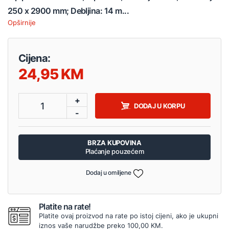
250 x 2900 mm; Debljina: 14 m...
Opširnije
Cijena:
24,95
+
1
DODAJ U KORPU
-
BRZA KUPOVINA
Plaćanje pouzećem
Dodaj u omiljene
Platite na rate!
Platite ovaj proizvod na rate po istoj cijeni, ako je ukupni
iznos vaše narudžbe preko 100,00 KM.