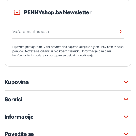
PENNYshop.ba Newsletter
Prijavom pristajete da vam povremeno šaljemo akcijske cijene i novitete iz naše
ponude. Možete se odjaviti u bilo kojem trenutku. Informacije o načinu
korištenja ličnih podataka dostupne su
uslovima korištenja
.
Kupovina
Servisi
Informacije
Povežite se