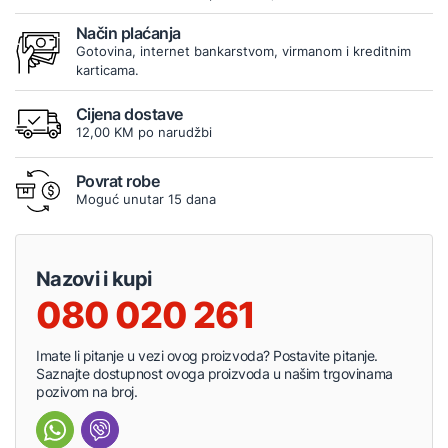
Način plaćanja
Gotovina, internet bankarstvom, virmanom i kreditnim
karticama.
Cijena dostave
12,00 KM po narudžbi
Povrat robe
Moguć unutar 15 dana
Nazovi i kupi
080 020 261
Imate li pitanje u vezi ovog proizvoda? Postavite pitanje.
Saznajte dostupnost ovoga proizvoda u našim trgovinama
pozivom na broj.