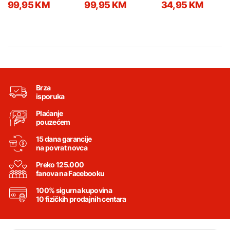
99,95 KM
99,95 KM
34,95 KM
Brza
isporuka
Plaćanje
pouzećem
15 dana garancije
na povrat novca
Preko 125.000
fanova na Facebooku
100% sigurna kupovina
10 fizičkih prodajnih centara