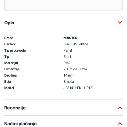
Opis
Brand
MASTER
Bar kod
3873515191979
Tip proizvoda
Panel
Tip
Zidni
Materijal
PVC
Dimenzije
250 x 2900 mm
Debljina
14 mm
Boja
Smeđa
Model
JF314-HFK-H19121
Recenzije
Načini plaćanja