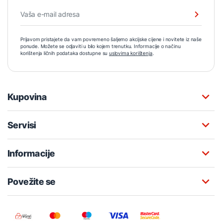
Prijavom pristajete da vam povremeno šaljemo akcijske cijene i novitete iz naše
ponude. Možete se odjaviti u bilo kojem trenutku. Informacije o načinu
korištenja ličnih podataka dostupne su
uslovima korištenja
.
Kupovina
Servisi
Informacije
Povežite se