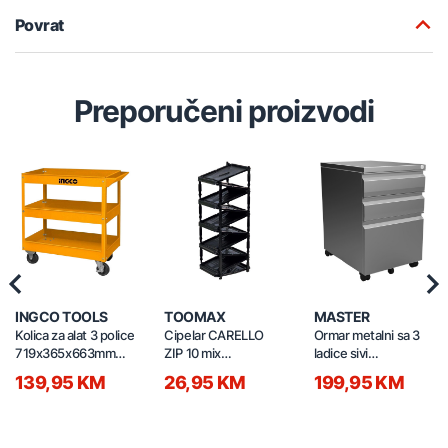
Povrat
Preporučeni proizvodi
Previous
Nex
INGCO TOOLS
TOOMAX
MASTER
Kolica za alat 3 police
Cipelar CARELLO
Ormar metalni sa 3
719x365x663mm
ZIP 10 mix
ladice sivi
HPTCT031
36x30x65cm
645x404x500mm
139,95 KM
26,95 KM
199,95 KM
Z149M041
HDT-03L-RAL7016