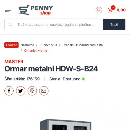
0
0,00
Traži
Naslovna
PENNY plus
Uredski i kućanski namještaj
Nazad
Ormarići, vitrine
MASTER
Ormar metalni HDW-S-B24
Šifra artikla: 176159
Stanje:
Dostupno