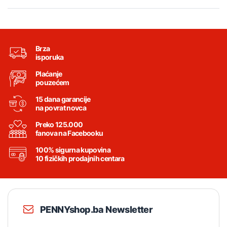
Brza
isporuka
Plaćanje
pouzećem
15 dana garancije
na povrat novca
Preko 125.000
fanova na Facebooku
100% sigurna kupovina
10 fizičkih prodajnih centara
PENNYshop.ba Newsletter