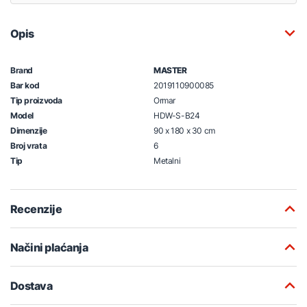
Opis
Brand
MASTER
Bar kod
2019110900085
Tip proizvoda
Ormar
Model
HDW-S-B24
Dimenzije
90 x 180 x 30 cm
Broj vrata
6
Tip
Metalni
Recenzije
Načini plaćanja
Dostava