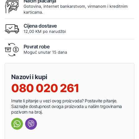
Način plaćanja
Gotovina, internet bankarstvom, virmanom i kreditnim
karticama.
Cijena dostave
12,00 KM po narudžbi
Povrat robe
Moguć unutar 15 dana
Nazovi i kupi
080 020 261
Imate li pitanje u vezi ovog proizvoda? Postavite pitanje.
Saznajte dostupnost ovoga proizvoda u našim trgovinama
pozivom na broj.