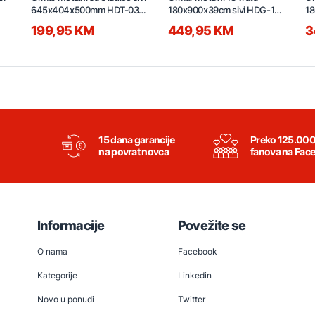
645x404x500mm HDT-03L-
180x900x39cm sivi HDG-18-
18
RAL7016
RAL7016
0
199,95 KM
449,95 KM
3
15 dana garancije
Preko 125.00
na povrat novca
fanova na Fac
Informacije
Povežite se
O nama
Facebook
Kategorije
Linkedin
Novo u ponudi
Twitter