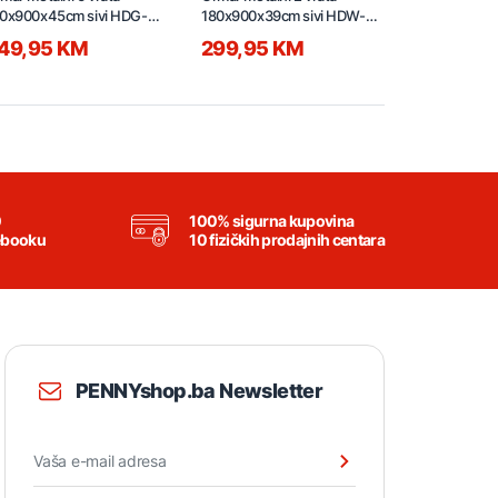
0x900x45cm sivi HDG-
180x900x39cm sivi HDW-
1800x380x4
6-RAL7016
02-RAL7016
49,95 KM
299,95 KM
179,95 
0
100% sigurna kupovina
ebooku
10 fizičkih prodajnih centara
PENNYshop.ba Newsletter