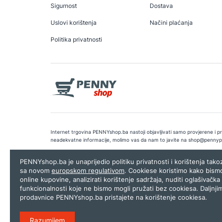
Sigurnost
Dostava
Uslovi korištenja
Načini plaćanja
Politika privatnosti
Internet trgovina PENNYshop.ba nastoji objavljivati samo provjerene i pra
neadekvatne informacije, molimo vas da nam to javite na
shop@pennyp
Copyright © 2026.
Penny plus d.o.o. Sarajevo
.
Dizajn i programiranj
PENNYshop.ba je unaprijedio politiku privatnosti i korištenja tak
sa novom
europskom regulativom
. Cookiese koristimo kako bism
online kupovine, analizirati korištenje sadržaja, nuditi oglašivačka 
funkcionalnosti koje ne bismo mogli pružati bez cookiesa. Daljnji
prodavnice PENNYshop.ba pristajete na korištenje cookiesa.
Razumijem