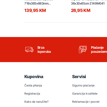
719x365x663mm
36x30x65cm Z149M041
HPTCT031
139,95 KM
26,95 KM
Brza
Plaćanje
isporuka
pouzećem
Kupovina
Servisi
Česta pitanja
Sigurno plaćanje
Registracija
Garancija kvalitete
Kako da naručite?
Reklamacije i povrat