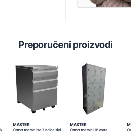
Preporučeni proizvodi
MASTER
MASTER
M
ix
Ormar metalni sa 3 ladice sivi
Ormar metalni 18 vrata
Or