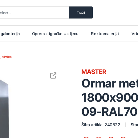
Traži
i galanterija
Oprema i igračke za djecu
Elektromaterijal
Vrt
, vitrine
MASTER
Ormar meta
1800x900
09-RAL70
Šifra artikla: 240522
Stan