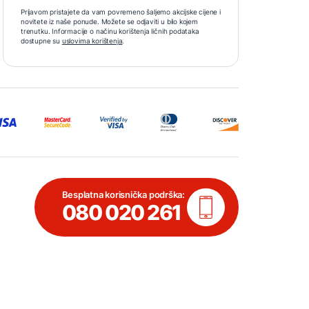
Prijavom pristajete da vam povremeno šaljemo akcijske cijene i
novitete iz naše ponude. Možete se odjaviti u bilo kojem
trenutku. Informacije o načinu korištenja ličnih podataka
dostupne su
uslovima korištenja
.
Besplatna korisnička podrška:
080 020 261