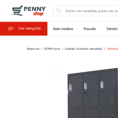
Sve kategorije
aštitu
Ugostiteljstvo
Alati i mašine
Posuđe
Tekstil 
Naslovna
PENNY plus
Uredski i kućanski namještaj
Ormarići