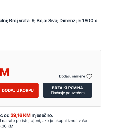
ni; Broj vrata: 9; Boja: Siva; Dimenzije: 1800 x
Dodaj u omiljene
BRZA KUPOVINA
DODAJ U KORPU
Plaćanje pouzećem
Već od
29,16 KM
mjesečno.
d na rate po istoj cijeni, ako je ukupni iznos vaše
0,00 KM.