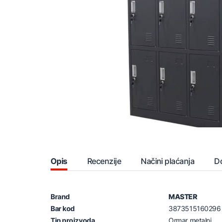
Opis
Recenzije
Načini plaćanja
D
Brand
MASTER
Bar kod
3873515160296
Tip proizvoda
Ormar metalni