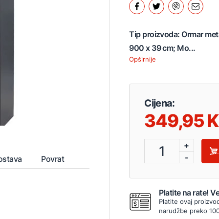
Tip proizvoda: Ormar metal
900 x 39 cm; Mo...
Opširnije
Cijena:
349,95
+
1
-
ostava
Povrat
Platite na rate! 
Platite ovaj proizvo
narudžbe preko 10