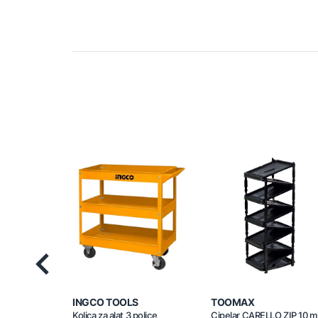
Previous
INGCO TOOLS
TOOMAX
Kolica za alat 3 police
Cipelar CARELLO ZIP 10 m