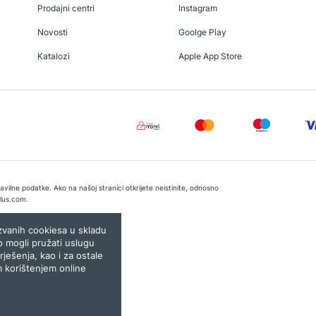
Prodajni centri
Instagram
Novosti
Goolge Play
Katalozi
Apple App Store
vilne podatke. Ako na našoj stranici otkrijete neistinite, odnosno
lus.com
.
e:
Lampa.ba
ozvanih cookiesa u skladu
o mogli pružati uslugu
rješenja, kao i za ostale
m korištenjem online