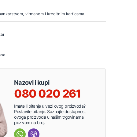
bankarstvom, virmanom i kreditnim karticama.
bi
ana
Nazovi i kupi
080 020 261
Imate li pitanje u vezi ovog proizvoda?
Postavite pitanje. Saznajte dostupnost
ovoga proizvoda u našim trgovinama
pozivom na broj.