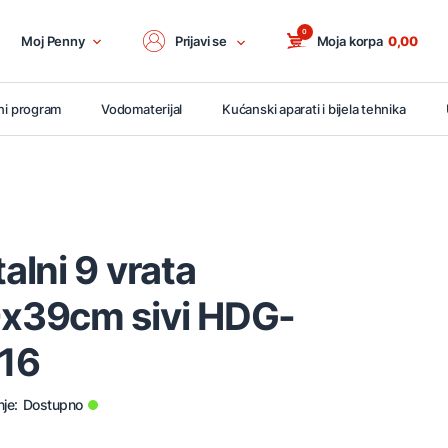
0
Moj Penny
Prijavi se
Moja korpa
0,00
ni program
Vodomaterijal
Kućanski aparati i bijela tehnika
lni 9 vrata
x39cm sivi HDG-
16
je:
Dostupno