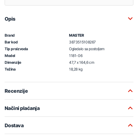
Opis
Brand
MASTER
Bar kod
3873515108267
Tip proizvoda
Ogledalo sa postoljem
Model
1181-06
Dimenzije
47,7 x 164,6 cm
Težina
18,28 kg
Recenzije
Načini plaćanja
Dostava