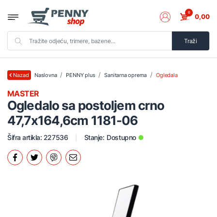
0
0,00
Traži
Naslovna
PENNY plus
Sanitarna oprema
Ogledala
Nazad
MASTER
Ogledalo sa postoljem crno
47,7x164,6cm 1181-06
Šifra artikla: 227536
Stanje:
Dostupno