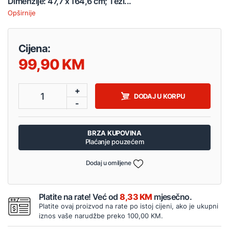
Dimenzije: 47,7 x 164,6 cm; Teži...
Opširnije
Cijena:
99,90
+
1
DODAJ U KORPU
-
BRZA KUPOVINA
Plaćanje pouzećem
Dodaj u omiljene
Platite na rate! Već od
8,33 KM
mjesečno.
Platite ovaj proizvod na rate po istoj cijeni, ako je ukupni
iznos vaše narudžbe preko 100,00 KM.