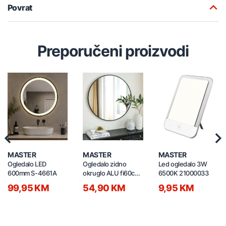
Povrat
Preporučeni proizvodi
Previous
Nex
MASTER
MASTER
MASTER
Ogledalo LED
Ogledalo zidno
Led ogledalo 3W
600mm S-4661A
okruglo ALU fi60cm
6500K 21000033
AL058-1 crno
99,95 KM
54,90 KM
9,95 KM