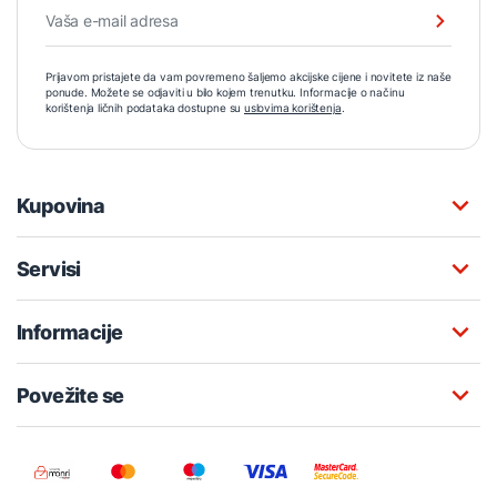
Prijavom pristajete da vam povremeno šaljemo akcijske cijene i novitete iz naše
ponude. Možete se odjaviti u bilo kojem trenutku. Informacije o načinu
korištenja ličnih podataka dostupne su
uslovima korištenja
.
Kupovina
Servisi
Informacije
Povežite se