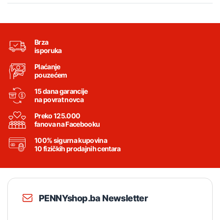
Brza
isporuka
Plaćanje
pouzećem
15 dana garancije
na povrat novca
Preko 125.000
fanova na Facebooku
100% sigurna kupovina
10 fizičkih prodajnih centara
PENNYshop.ba Newsletter