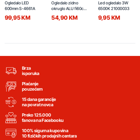
Ogledalo LED
Ogledalo zidno
Led ogledalo 3W
600mm S-4661A
okruglo ALU fi60cm
6500K 21000033
AL058-1 crno
99,95 KM
54,90 KM
9,95 KM
Brza
isporuka
Plaćanje
pouzećem
15 dana garancije
na povrat novca
Preko 125.000
fanova na Facebooku
100% sigurna kupovina
10 fizičkih prodajnih centara