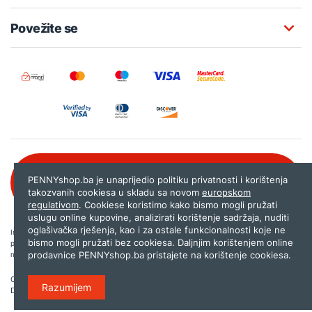
Povežite se
Besplatna korisnička podrška:
PENNYshop.ba je unaprijedio politiku privatnosti i korištenja
080 020 261
takozvanih cookiesa u skladu sa novom
europskom
regulativom
. Cookiese koristimo kako bismo mogli pružati
uslugu online kupovine, analizirati korištenje sadržaja, nuditi
oglašivačka rješenja, kao i za ostale funkcionalnosti koje ne
Internet trgovina PENNYshop.ba nastoji objavljivati samo provjerene i pravilne
bismo mogli pružati bez cookiesa. Daljnjim korištenjem online
podatke. Ako na našoj stranici otkrijete neistinite, odnosno neadekvatne informacije,
prodavnice PENNYshop.ba pristajete na korištenje cookiesa.
molimo vas da nam to javite na
shop@pennyplus.com
.
Copyright © 2026.
Penny plus d.o.o. Sarajevo
.
Razumijem
Dizajn i programiranje:
Lampa.ba