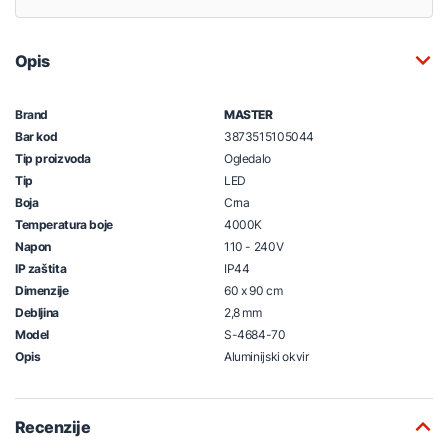
Opis
Brand
MASTER
Bar kod
3873515105044
Tip proizvoda
Ogledalo
Tip
LED
Boja
Crna
Temperatura boje
4000K
Napon
110 - 240V
IP zaštita
IP44
Dimenzije
60 x 90 cm
Debljina
2,8 mm
Model
S-4684-70
Opis
Aluminijski okvir
Recenzije