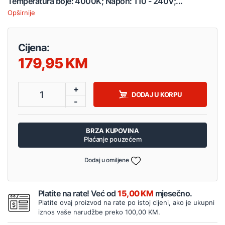
Temperatura boje: 4000K; Napon: 110 - 240V;...
Opširnije
Cijena:
179,95
+
1
DODAJ U KORPU
-
BRZA KUPOVINA
Plaćanje pouzećem
Dodaj u omiljene
Platite na rate! Već od
15,00 KM
mjesečno.
Platite ovaj proizvod na rate po istoj cijeni, ako je ukupni
iznos vaše narudžbe preko 100,00 KM.