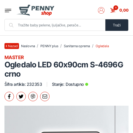
0
0,00
Traži
Naslovna
PENNY plus
Sanitarna oprema
Ogledala
Nazad
MASTER
Ogledalo LED 60x90cm S-4696G
crno
Šifra artikla: 232353
Stanje:
Dostupno