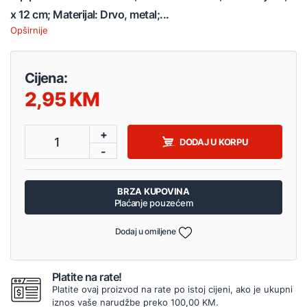
x 12 cm; Materijal: Drvo, metal;...
Opširnije
Cijena:
2,95
+
1
DODAJ U KORPU
-
BRZA KUPOVINA
Plaćanje pouzećem
Dodaj u omiljene
Platite na rate!
Platite ovaj proizvod na rate po istoj cijeni, ako je ukupni
iznos vaše narudžbe preko 100,00 KM.