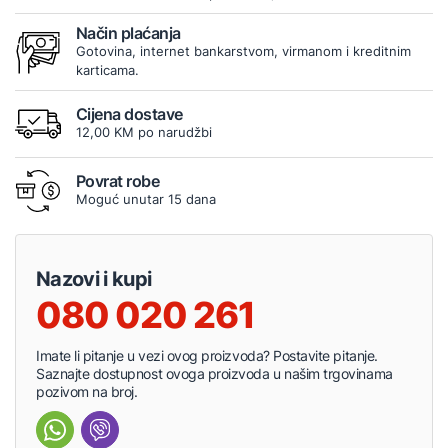
Način plaćanja
Gotovina, internet bankarstvom, virmanom i kreditnim
karticama.
Cijena dostave
12,00 KM po narudžbi
Povrat robe
Moguć unutar 15 dana
Nazovi i kupi
080 020 261
Imate li pitanje u vezi ovog proizvoda? Postavite pitanje.
Saznajte dostupnost ovoga proizvoda u našim trgovinama
pozivom na broj.