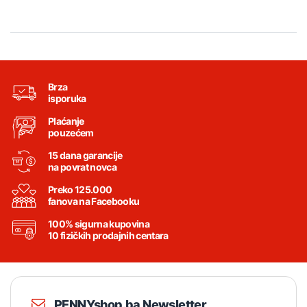
Brza
isporuka
Plaćanje
pouzećem
15 dana garancije
na povrat novca
Preko 125.000
fanova na Facebooku
100% sigurna kupovina
10 fizičkih prodajnih centara
PENNYshop.ba Newsletter