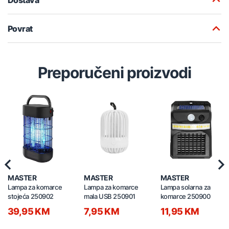
Povrat
Preporučeni proizvodi
Previous
Nex
MASTER
MASTER
MASTER
Lampa za komarce
Lampa za komarce
Lampa solarna za
stojeća 250902
mala USB 250901
komarce 250900
39,95 KM
7,95 KM
11,95 KM