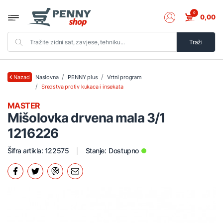
0
0,00
Traži
Naslovna
PENNY plus
Vrtni program
Nazad
Sredstva protiv kukaca i insekata
MASTER
Mišolovka drvena mala 3/1
1216226
Šifra artikla: 122575
Stanje:
Dostupno