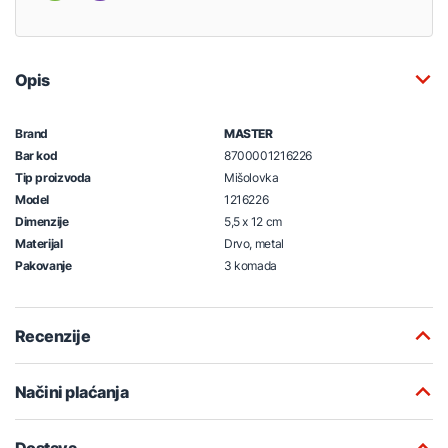
Opis
Brand
MASTER
Bar kod
8700001216226
Tip proizvoda
Mišolovka
Model
1216226
Dimenzije
5,5 x 12 cm
Materijal
Drvo, metal
Pakovanje
3 komada
Recenzije
Načini plaćanja
Dostava