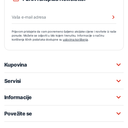
Prijavom pristajete da vam povremeno šaljemo akcijske cijene i novitete iz naše
ponude. Možete se odjaviti u bilo kojem trenutku. Informacije o načinu
korištenja ličnih podataka dostupne su
uslovima korištenja
.
Kupovina
Servisi
Informacije
Povežite se