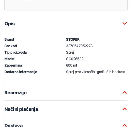
Opis
Brand
STOPER
Bar kod
3870547052278
Tip proizvoda
Sprej
Model
GG026532
Zapremina
600 ml
Dodatne informacije
Sprej protiv letećih i gmižućih insekata
Recenzije
Načini plaćanja
Dostava