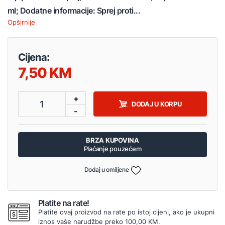
ml; Dodatne informacije: Sprej proti...
Opširnije
Cijena:
7,50
+
1
DODAJ U KORPU
-
BRZA KUPOVINA
Plaćanje pouzećem
Dodaj u omiljene
Platite na rate!
Platite ovaj proizvod na rate po istoj cijeni, ako je ukupni
iznos vaše narudžbe preko 100,00 KM.