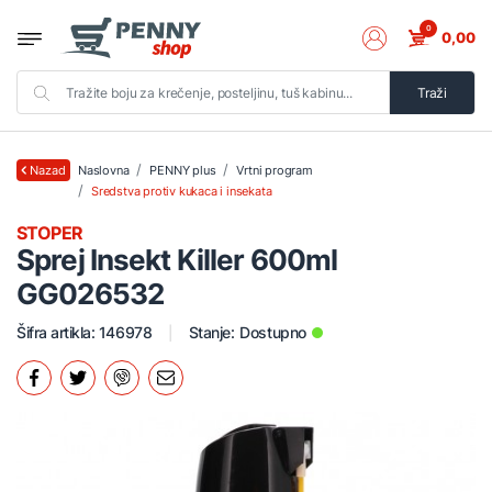
0
0,00
Traži
Naslovna
PENNY plus
Vrtni program
Nazad
Sredstva protiv kukaca i insekata
STOPER
Sprej Insekt Killer 600ml
GG026532
Šifra artikla: 146978
Stanje:
Dostupno