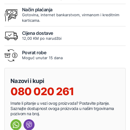
Način plaćanja
Gotovina, internet bankarstvom, virmanom i kreditnim
karticama.
Cijena dostave
12,00 KM po narudžbi
Povrat robe
Moguć unutar 15 dana
Nazovi i kupi
080 020 261
Imate li pitanje u vezi ovog proizvoda? Postavite pitanje.
Saznajte dostupnost ovoga proizvoda u našim trgovinama
pozivom na broj.