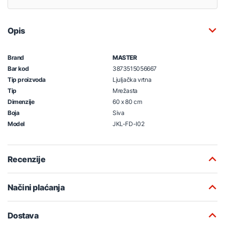
Opis
Brand
MASTER
Bar kod
3873515056667
Tip proizvoda
Ljuljačka vrtna
Tip
Mrežasta
Dimenzije
60 x 80 cm
Boja
Siva
Model
JKL-FD-I02
Recenzije
Načini plaćanja
Dostava