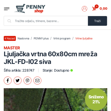
0
0,00
Traži
Naslovna
PENNY plus
Vrtni program
Vrtne ljuljaške
Nazad
MASTER
Ljuljačka vrtna 60x80cm mreža
JKL-FD-I02 siva
Šifra artikla: 228747
Stanje:
Dostupno
Sniženo
21%