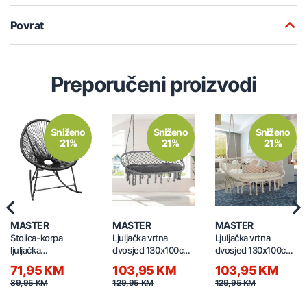
Povrat
Preporučeni proizvodi
Sniženo
Sniženo
Sniženo
21%
21%
21%
Previous
Nex
MASTER
MASTER
MASTER
Stolica-korpa
Ljuljačka vrtna
Ljuljačka vrtna
ljuljačka
dvosjed 130x100cm
dvosjed 130x100cm
95x70x65cm 6215
mreža siva
mreža bijela
71,95 KM
103,95 KM
103,95 KM
89,95 KM
129,95 KM
129,95 KM