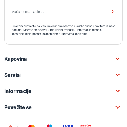
Prijavom pristajete da vam povremeno šaljemo akcijske cijene i novitete iz naše
ponude. Možete se odjaviti u bilo kojem trenutku. Informacije o načinu
korištenja ličnih podataka dostupne su
uslovima korištenja
.
Kupovina
Servisi
Informacije
Povežite se