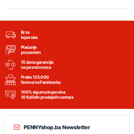
Brza
isporuka
Plaćanje
pouzećem
15 dana garancije
na povrat novca
Preko 125.000
fanova na Facebooku
100% sigurna kupovina
10 fizičkih prodajnih centara
PENNYshop.ba Newsletter