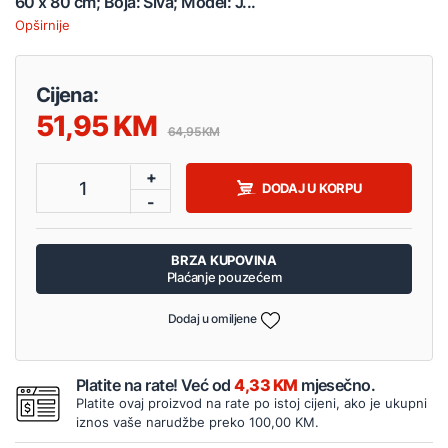
60 x 80 cm; Boja: Siva; Model: J...
Opširnije
Cijena:
51,95
64,95
+
1
DODAJ U KORPU
-
BRZA KUPOVINA
Plaćanje pouzećem
Dodaj u omiljene
Platite na rate! Već od
4,33 KM
mjesečno.
Platite ovaj proizvod na rate po istoj cijeni, ako je ukupni
iznos vaše narudžbe preko 100,00 KM.