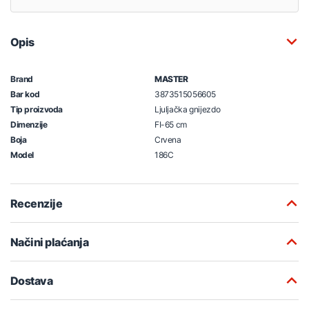
Opis
Brand
MASTER
Bar kod
3873515056605
Tip proizvoda
Ljuljačka gnijezdo
Dimenzije
FI-65 cm
Boja
Crvena
Model
186C
Recenzije
Načini plaćanja
Dostava