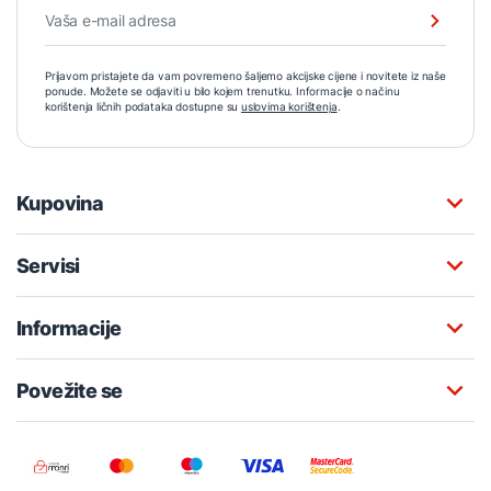
Prijavom pristajete da vam povremeno šaljemo akcijske cijene i novitete iz naše
ponude. Možete se odjaviti u bilo kojem trenutku. Informacije o načinu
korištenja ličnih podataka dostupne su
uslovima korištenja
.
Kupovina
Servisi
Informacije
Povežite se