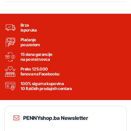
Brza
isporuka
Plaćanje
pouzećem
15 dana garancije
na povrat novca
Preko 125.000
fanova na Facebooku
100% sigurna kupovina
10 fizičkih prodajnih centara
PENNYshop.ba Newsletter