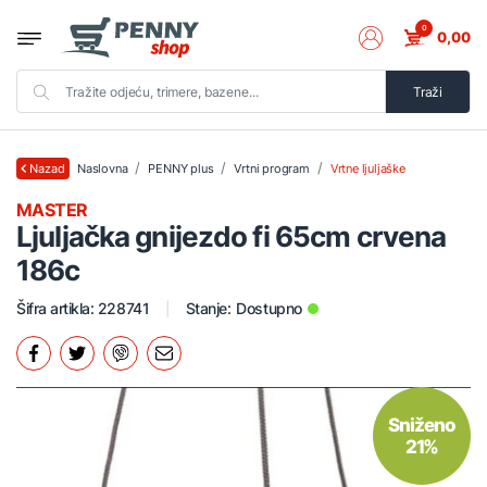
0
0,00
Traži
Naslovna
PENNY plus
Vrtni program
Vrtne ljuljaške
Nazad
MASTER
Ljuljačka gnijezdo fi 65cm crvena
186c
Šifra artikla: 228741
Stanje:
Dostupno
Sniženo
21%