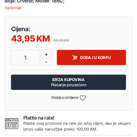
Boja: Crvena; Model: 186C;
Opširnije
Cijena:
43,95
54,95
+
1
DODAJ U KORPU
-
BRZA KUPOVINA
Plaćanje pouzećem
Dodaj u omiljene
Platite na rate!
Platite ovaj proizvod na rate po istoj cijeni, ako je ukupni
iznos vaše narudžbe preko 100,00 KM.