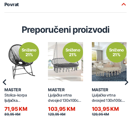
Povrat
Preporučeni proizvodi
Sniženo
Sniženo
Sniženo
21%
21%
21%
Previous
Nex
MASTER
MASTER
MASTER
Stolica-korpa
Ljuljačka vrtna
Ljuljačka vrtna
ljuljačka
dvosjed 130x100cm
dvosjed 130x100cm
95x70x65cm 6215
mreža siva
mreža bijela
71,95 KM
103,95 KM
103,95 KM
89,95 KM
129,95 KM
129,95 KM