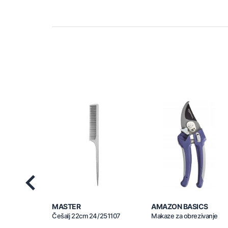
Previous
MASTER
AMAZON BASICS
Češalj 22cm 24/251107
Makaze za obrezivanje