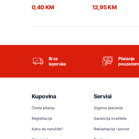
0,40 KM
12,95 KM
Brza
Plaćanje
isporuka
pouzećem
Kupovina
Servisi
Česta pitanja
Sigurno plaćanje
Registracija
Garancija kvalitete
Kako da naručite?
Reklamacije i povrat