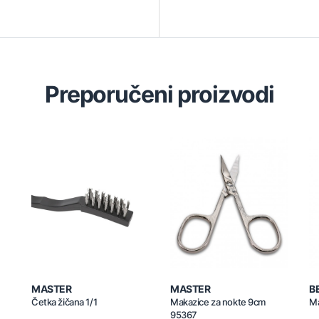
Preporučeni proizvodi
MASTER
MASTER
B
Četka žičana 1/1
Makazice za nokte 9cm
Ma
95367