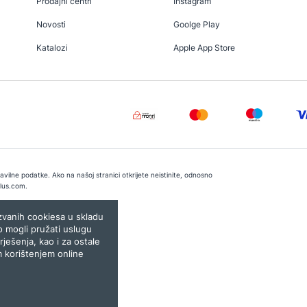
Prodajni centri
Instagram
Novosti
Goolge Play
Katalozi
Apple App Store
vilne podatke. Ako na našoj stranici otkrijete neistinite, odnosno
lus.com
.
e:
Lampa.ba
ozvanih cookiesa u skladu
o mogli pružati uslugu
rješenja, kao i za ostale
m korištenjem online