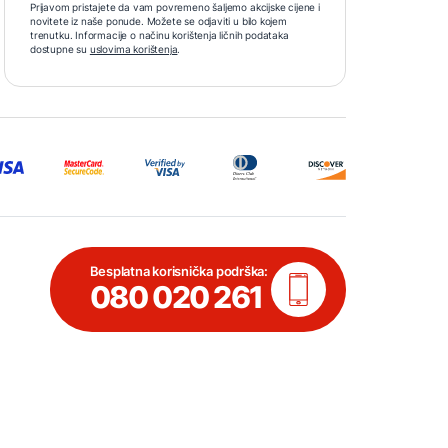
Prijavom pristajete da vam povremeno šaljemo akcijske cijene i
novitete iz naše ponude. Možete se odjaviti u bilo kojem
trenutku. Informacije o načinu korištenja ličnih podataka
dostupne su
uslovima korištenja
.
Besplatna korisnička podrška:
080 020 261