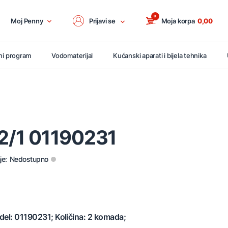
0
Moj Penny
Prijavi se
Moja korpa
0,00
ni program
Vodomaterijal
Kućanski aparati i bijela tehnika
 2/1 01190231
je:
Nedostupno
del: 01190231; Količina: 2 komada;