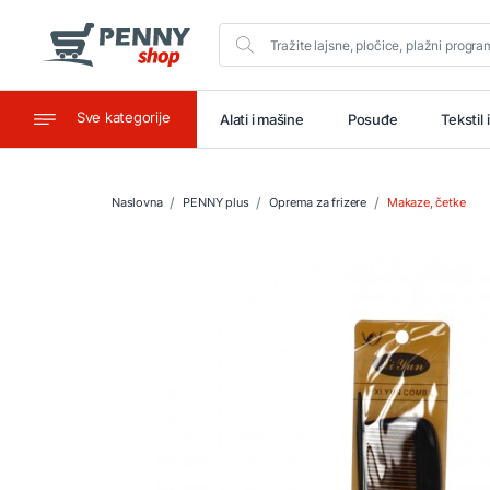
Sve kategorije
aštitu
Ugostiteljstvo
Alati i mašine
Posuđe
Tekstil 
Naslovna
PENNY plus
Oprema za frizere
Makaze, četke