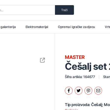
Traži
i galanterija
Elektromaterijal
Oprema i igračke za djecu
Vrt
MASTER
Češalj set
Šifra artikla: 164677
Stan
Tip proizvoda: Češalj; Mo