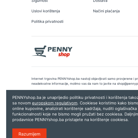
Sigurnost
Dostava
Uslovi korištenja
Načini plaćanja
Politika privatnosti
Internet trgovina PENNYshop.ba nastoji objavljivati samo provjerene i pra
neadekvatne informacije, molimo vas da nam to javite na
shop@pennyp
Copyright © 2026.
Penny plus d.o.o. Sarajevo
.
Dizajn i programiranj
PENNYshop.ba je unaprijedio politiku privatnosti i korištenja tak
sa novom
europskom regulativom
. Cookiese koristimo kako bism
online kupovine, analizirati korištenje sadržaja, nuditi oglašivačka 
funkcionalnosti koje ne bismo mogli pružati bez cookiesa. Daljnji
prodavnice PENNYshop.ba pristajete na korištenje cookiesa.
Razumijem