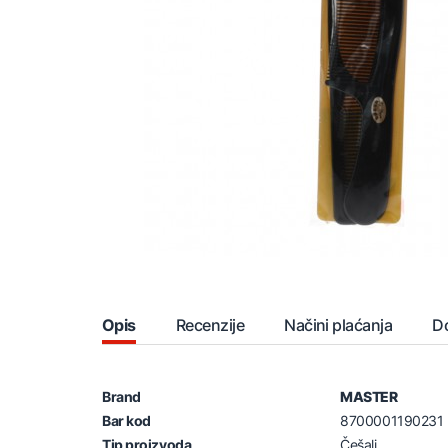
Opis
Recenzije
Načini plaćanja
D
Brand
MASTER
Bar kod
8700001190231
Tip proizvoda
Češalj