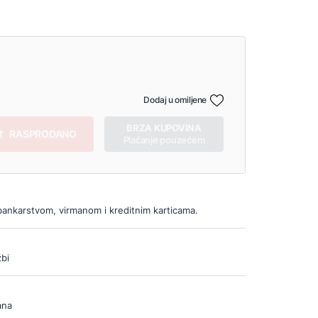
Dodaj u omiljene
BRZA KUPOVINA
RASPRODANO
Plaćanje pouzećem
bankarstvom, virmanom i kreditnim karticama.
bi
ana