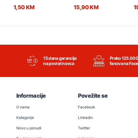
1,50 KM
15,90 KM
1
15 dana garancije
Preko 125.00
na povrat novca
fanova na Fac
Informacije
Povežite se
O nama
Facebook
Kategorije
Linkedin
Novo u ponudi
Twitter