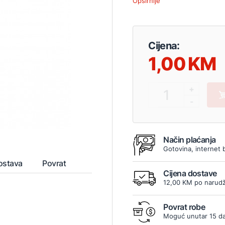
Opširnije
Cijena:
1,00
+
1
-
Način plaćanja
Gotovina, internet 
ostava
Povrat
Cijena dostave
12,00 KM po narudž
Povrat robe
Moguć unutar 15 d