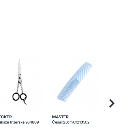
Next
ECKER
MASTER
MASTER
kaze frizerske 964809
Češalj 20cm 01210502
Češalj set 2