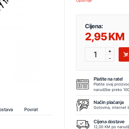
Opširnije
Cijena:
2,95
+
1
-
Platite na rate!
Platite ovaj proizvo
narudžbe preko 10
Način plaćanja
Gotovina, internet 
ostava
Povrat
Cijena dostave
12,00 KM po narudž