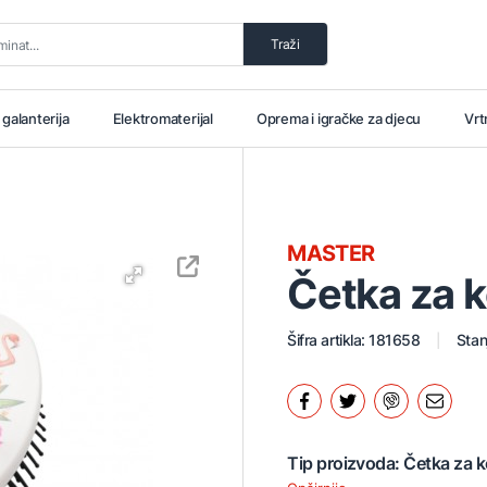
Traži
i galanterija
Elektromaterijal
Oprema i igračke za djecu
Vrt
MASTER
Četka za 
Šifra artikla: 181658
Stan
Tip proizvoda: Četka za 