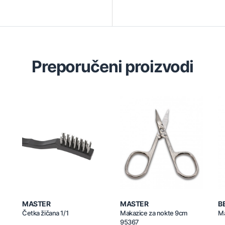
Preporučeni proizvodi
MASTER
MASTER
B
Četka žičana 1/1
Makazice za nokte 9cm
Ma
95367