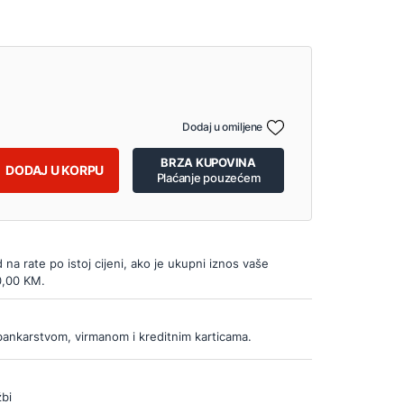
Dodaj u omiljene
BRZA KUPOVINA
DODAJ U KORPU
Plaćanje pouzećem
d na rate po istoj cijeni, ako je ukupni iznos vaše
0,00 KM.
bankarstvom, virmanom i kreditnim karticama.
bi