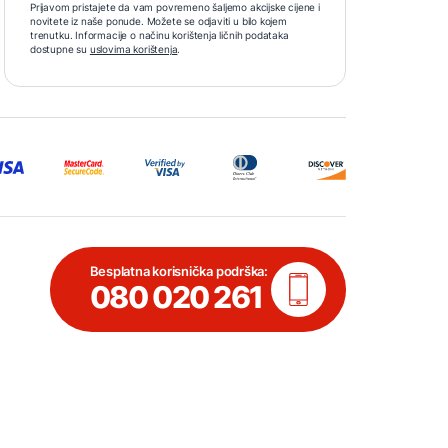
Prijavom pristajete da vam povremeno šaljemo akcijske cijene i
novitete iz naše ponude. Možete se odjaviti u bilo kojem
trenutku. Informacije o načinu korištenja ličnih podataka
dostupne su
uslovima korištenja
.
Besplatna korisnička podrška:
080 020 261