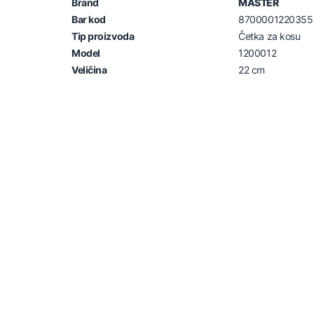
Brand
MASTER
Bar kod
8700001220355
Tip proizvoda
Četka za kosu
Model
1200012
Veličina
22 cm