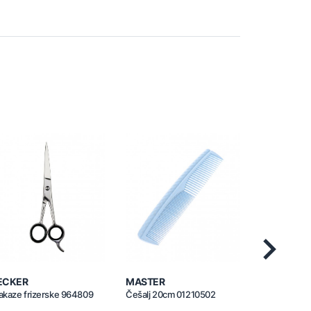
Next
ECKER
MASTER
MASTER
kaze frizerske 964809
Češalj 20cm 01210502
Češalj set 2