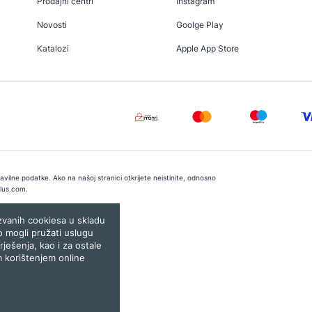
Prodajni centri
Instagram
Novosti
Goolge Play
Katalozi
Apple App Store
vilne podatke. Ako na našoj stranici otkrijete neistinite, odnosno
lus.com
.
e:
Lampa.ba
ozvanih cookiesa u skladu
o mogli pružati uslugu
rješenja, kao i za ostale
m korištenjem online