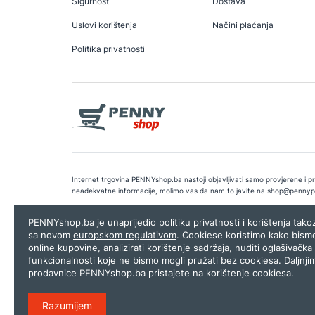
Sigurnost
Dostava
Uslovi korištenja
Načini plaćanja
Politika privatnosti
Internet trgovina PENNYshop.ba nastoji objavljivati samo provjerene i pra
neadekvatne informacije, molimo vas da nam to javite na
shop@pennyp
Copyright © 2026.
Penny plus d.o.o. Sarajevo
.
Dizajn i programiranj
PENNYshop.ba je unaprijedio politiku privatnosti i korištenja tak
sa novom
europskom regulativom
. Cookiese koristimo kako bism
online kupovine, analizirati korištenje sadržaja, nuditi oglašivačka 
funkcionalnosti koje ne bismo mogli pružati bez cookiesa. Daljnji
prodavnice PENNYshop.ba pristajete na korištenje cookiesa.
Razumijem