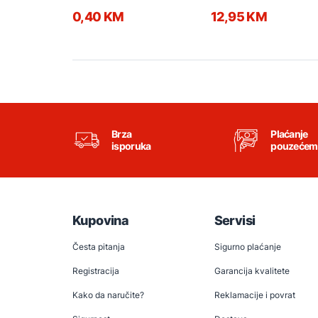
0,40 KM
12,95 KM
Brza
Plaćanje
isporuka
pouzećem
Kupovina
Servisi
Česta pitanja
Sigurno plaćanje
Registracija
Garancija kvalitete
Kako da naručite?
Reklamacije i povrat