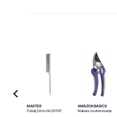
Previous
MASTER
AMAZON BASICS
Češalj 22cm 24/251107
Makaze za obrezivanje