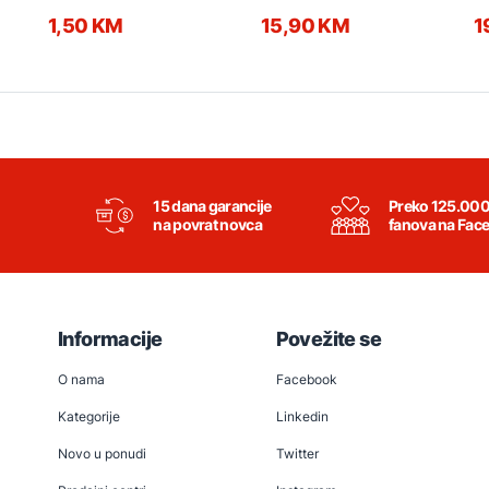
1,50 KM
15,90 KM
1
15 dana garancije
Preko 125.00
na povrat novca
fanova na Fac
Informacije
Povežite se
O nama
Facebook
Kategorije
Linkedin
Novo u ponudi
Twitter