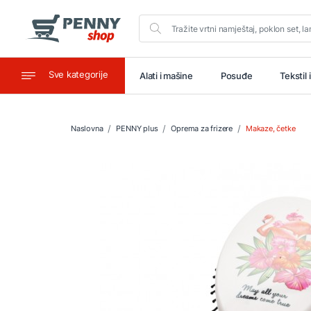
Sve kategorije
aštitu
Ugostiteljstvo
Alati i mašine
Posuđe
Tekstil 
Naslovna
PENNY plus
Oprema za frizere
Makaze, četke