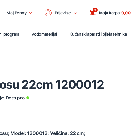
0
Moj Penny
Prijavi se
Moja korpa
0,00
ni program
Vodomaterijal
Kućanski aparati i bijela tehnika
kosu 22cm 1200012
je:
Dostupno
kosu; Model: 1200012; Veličina: 22 cm;