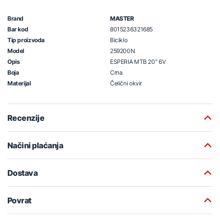
Brand
MASTER
Bar kod
8015236321685
Tip proizvoda
Biciklo
Model
259200N
Opis
ESPERIA MTB 20" 6V
Boja
Crna
Materijal
Čelični okvir
Recenzije
Načini plaćanja
Dostava
Povrat