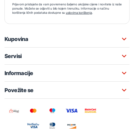
Prijavom pristajete da vam povremeno šaljemo akcijske cijene i novitete iz naše
ponude. Možete se odjaviti u bilo kojem trenutku. Informacije o načinu
korištenja ličnih podataka dostupne su
uslovima korištenja
.
Kupovina
Servisi
Informacije
Povežite se