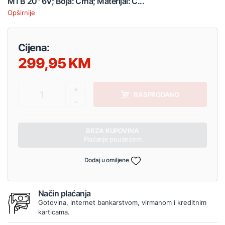
MTB 20" 6V; Boja: Crna; Materijal: Č...
Opširnije
Cijena:
299,95
+
1
RASPRODANO
-
BRZA KUPOVINA
Plaćanje pouzećem
Dodaj u omiljene
Način plaćanja
Gotovina, internet bankarstvom, virmanom i kreditnim
karticama.