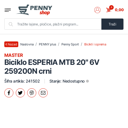
0
0,00
Traži
Naslovna
PENNY plus
Penny Sport
Bicikli i oprema
Nazad
MASTER
Biciklo ESPERIA MTB 20" 6V
259200N crni
Šifra artikla: 241502
Stanje:
Nedostupno