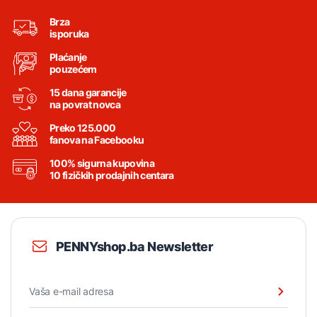
Brza
isporuka
Plaćanje
pouzećem
15 dana garancije
na povrat novca
Preko 125.000
fanova na Facebooku
100% sigurna kupovina
10 fizičkih prodajnih centara
PENNYshop.ba Newsletter