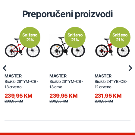
Preporučeni proizvodi
Sniženo
Sniženo
Sniženo
21%
21%
21%
Previous
Nex
MASTER
MASTER
MASTER
Biciklo 26" YM-CB-
Biciklo 26" YM-CB-
Biciklo 24" YB-CB-
13 crveno
13 crno
12 crveno
239,95 KM
239,95 KM
231,95 KM
299,95 KM
299,95 KM
289,95 KM