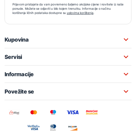
Prijavom pristajete da vam povremeno šaljemo akcijske cijene i novitete iz naše
ponude. Možete se odjaviti u bilo kojem trenutku. Informacije o načinu
korištenja ličnih podataka dostupne su
uslovima korištenja
.
Kupovina
Servisi
Informacije
Povežite se