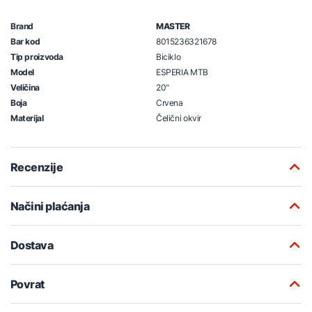
Brand
MASTER
Bar kod
8015236321678
Tip proizvoda
Biciklo
Model
ESPERIA MTB
Veličina
20"
Boja
Crvena
Materijal
Čelični okvir
Recenzije
Načini plaćanja
Dostava
Povrat