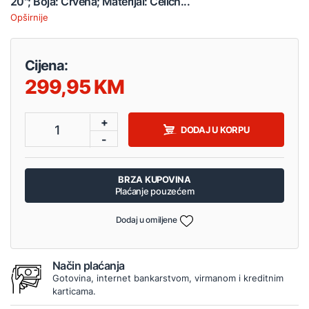
20"; Boja: Crvena; Materijal: Čeličn...
Opširnije
Cijena:
299,95
+
1
DODAJ U KORPU
-
BRZA KUPOVINA
Plaćanje pouzećem
Dodaj u omiljene
Način plaćanja
Gotovina, internet bankarstvom, virmanom i kreditnim
karticama.