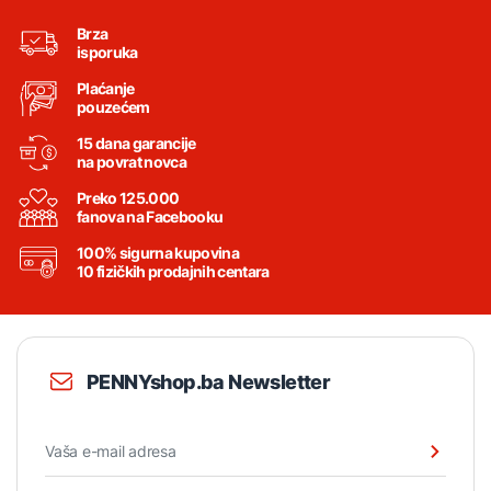
Brza
isporuka
Plaćanje
pouzećem
15 dana garancije
na povrat novca
Preko 125.000
fanova na Facebooku
100% sigurna kupovina
10 fizičkih prodajnih centara
PENNYshop.ba Newsletter