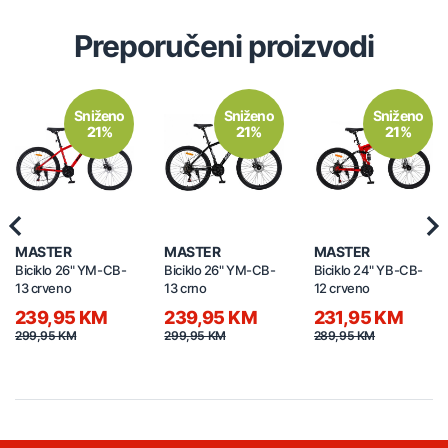
Preporučeni proizvodi
Sniženo
Sniženo
Sniženo
21%
21%
21%
Previous
Nex
MASTER
MASTER
MASTER
Biciklo 26" YM-CB-
Biciklo 26" YM-CB-
Biciklo 24" YB-CB-
13 crveno
13 crno
12 crveno
239,95 KM
239,95 KM
231,95 KM
299,95 KM
299,95 KM
289,95 KM