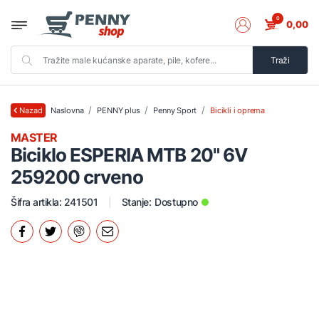
0
0,00
Traži
Naslovna
PENNY plus
Penny Sport
Bicikli i oprema
Nazad
MASTER
Biciklo ESPERIA MTB 20" 6V
259200 crveno
Šifra artikla: 241501
Stanje:
Dostupno