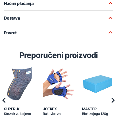
Načini plaćanja
Dostava
Povrat
Preporučeni proizvodi
Previous
Nex
SUPER-K
JOEREX
MASTER
Steznik za koljeno
Rukavice za
Blok za jogu 120g