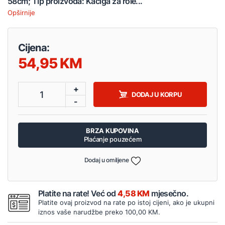
58cm; Tip proizvoda: Kaciga za role...
Opširnije
Cijena:
54,95
+
1
DODAJ U KORPU
-
BRZA KUPOVINA
Plaćanje pouzećem
Dodaj u omiljene
Platite na rate! Već od
4,58 KM
mjesečno.
Platite ovaj proizvod na rate po istoj cijeni, ako je ukupni
iznos vaše narudžbe preko 100,00 KM.