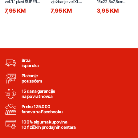
vel."L" plavi SUPER-K
vježbanje vel XL
15x22,5x7,5cm
JKB46516(SSD1027)
plave JE051 JOEREX
261333
7,95 KM
7,95 KM
3,95 KM
JE051
Brza
isporuka
Plaćanje
pouzećem
15 dana garancije
na povrat novca
Preko 125.000
fanova na Facebooku
100% sigurna kupovina
10 fizičkih prodajnih centara