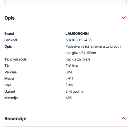
Opis
Brand
LAMBORGHINI
Bar kod
6941089892435
Opis
Podesiva veličina remena za bradu i
oko glave 54-58cm
Tip proizvoda
Kaciga za rolere
Tip
Zaštitna
Veličina
S/M
Model
LH11
Boja
Žuta
Uzrast
3 -6 godina
Materijal
ABS
Recenzije