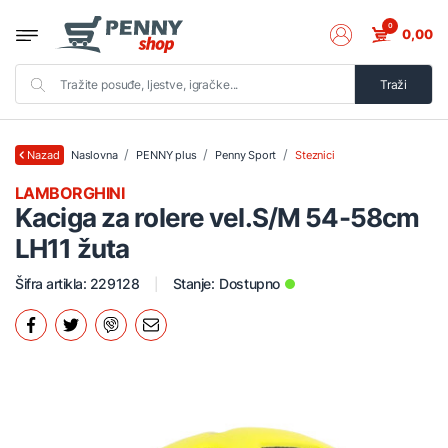
0
0,00
Traži
Naslovna
PENNY plus
Penny Sport
Steznici
Nazad
LAMBORGHINI
Kaciga za rolere vel.S/M 54-58cm
LH11 žuta
Šifra artikla: 229128
Stanje:
Dostupno