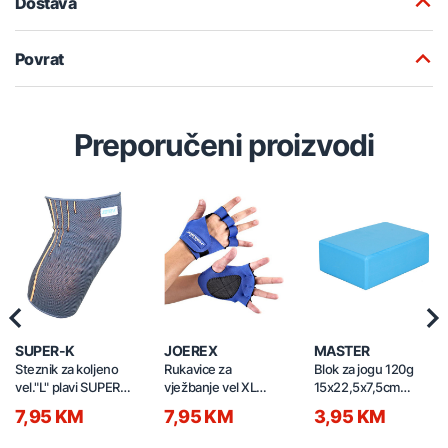
Dostava
Povrat
Preporučeni proizvodi
Previous
Nex
SUPER-K
JOEREX
MASTER
Steznik za koljeno
Rukavice za
Blok za jogu 120g
vel."L" plavi SUPER-K
vježbanje vel XL
15x22,5x7,5cm
JKB46516(SSD1027)
plave JE051 JOEREX
261333
7,95 KM
7,95 KM
3,95 KM
JE051