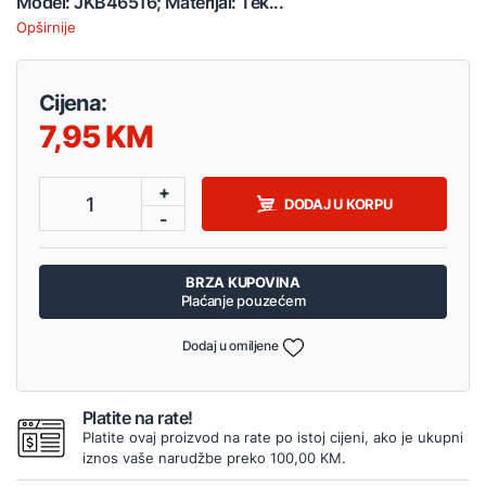
Model: JKB46516; Materijal: Tek...
Opširnije
Cijena:
7,95
+
1
DODAJ U KORPU
-
BRZA KUPOVINA
Plaćanje pouzećem
Dodaj u omiljene
Platite na rate!
Platite ovaj proizvod na rate po istoj cijeni, ako je ukupni
iznos vaše narudžbe preko 100,00 KM.