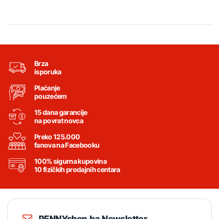
Brza
isporuka
Plaćanje
pouzećem
15 dana garancije
na povrat novca
Preko 125.000
fanova na Facebooku
100% sigurna kupovina
10 fizičkih prodajnih centara
PENNYshop.ba Newsletter