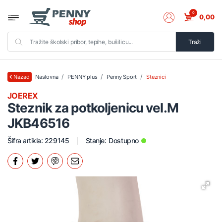
0
0,00
Traži
Naslovna
PENNY plus
Penny Sport
Steznici
Nazad
JOEREX
Steznik za potkoljenicu vel.M
JKB46516
Šifra artikla: 229145
Stanje:
Dostupno