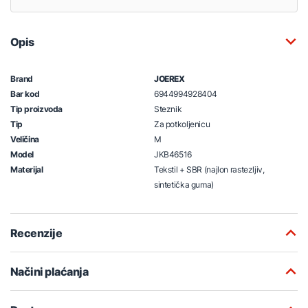
Opis
Brand
JOEREX
Bar kod
6944994928404
Tip proizvoda
Steznik
Tip
Za potkoljenicu
Veličina
M
Model
JKB46516
Materijal
Tekstil + SBR (najlon rastezljiv,
sintetička guma)
Recenzije
Načini plaćanja