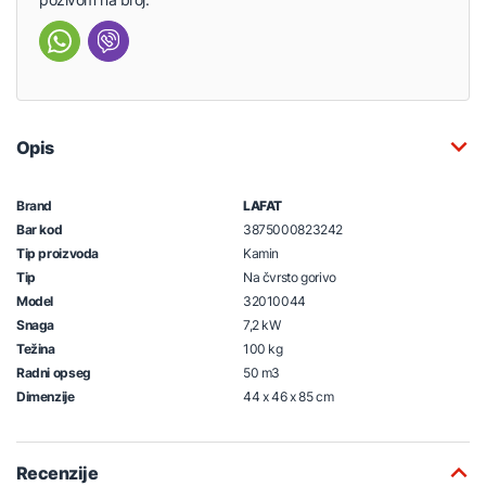
Opis
Brand
LAFAT
Bar kod
3875000823242
Tip proizvoda
Kamin
Tip
Na čvrsto gorivo
Model
32010044
Snaga
7,2 kW
Težina
100 kg
Radni opseg
50 m3
Dimenzije
44 x 46 x 85 cm
Recenzije