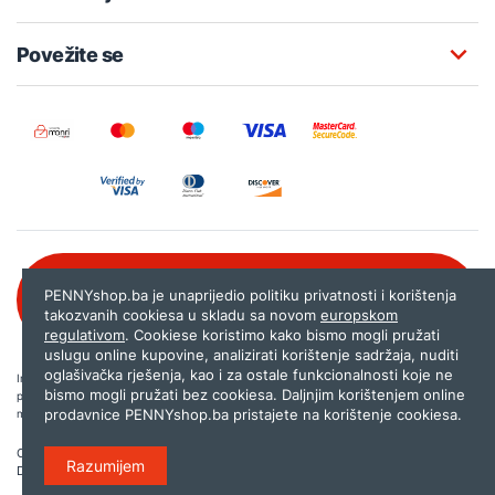
Povežite se
Besplatna korisnička podrška:
PENNYshop.ba je unaprijedio politiku privatnosti i korištenja
080 020 261
takozvanih cookiesa u skladu sa novom
europskom
regulativom
. Cookiese koristimo kako bismo mogli pružati
uslugu online kupovine, analizirati korištenje sadržaja, nuditi
oglašivačka rješenja, kao i za ostale funkcionalnosti koje ne
Internet trgovina PENNYshop.ba nastoji objavljivati samo provjerene i pravilne
bismo mogli pružati bez cookiesa. Daljnjim korištenjem online
podatke. Ako na našoj stranici otkrijete neistinite, odnosno neadekvatne informacije,
prodavnice PENNYshop.ba pristajete na korištenje cookiesa.
molimo vas da nam to javite na
shop@pennyplus.com
.
Copyright © 2026.
Penny plus d.o.o. Sarajevo
.
Razumijem
Dizajn i programiranje:
Lampa.ba