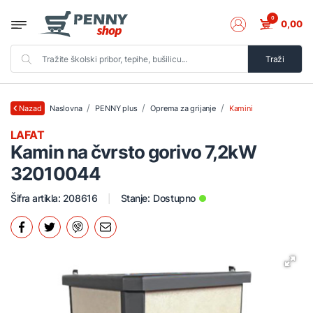
0
0,00
Traži
Naslovna
PENNY plus
Oprema za grijanje
Kamini
Nazad
LAFAT
Kamin na čvrsto gorivo 7,2kW
32010044
Šifra artikla: 208616
Stanje:
Dostupno