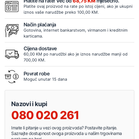
Platite na rate! Već od
68,75 KM
mjesečno.
Platite ovaj proizvod na rate po istoj cijeni, ako je ukupni
iznos vaše narudžbe preko 100,00 KM.
Način plaćanja
Gotovina, internet bankarstvom, virmanom i kreditnim
karticama.
Cijena dostave
60,00 KM po narudžbi ako je iznos narudžbe manji od
700,00 KM.
Povrat robe
Moguć unutar 15 dana
Nazovi i kupi
080 020 261
Imate li pitanje u vezi ovog proizvoda? Postavite pitanje.
Saznajte dostupnost ovoga proizvoda u našim trgovinama
pozivom na broj.