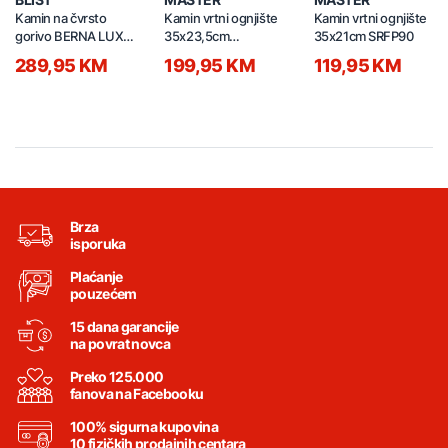
Kamin na čvrsto
Kamin vrtni ognjište
Kamin vrtni ognjište
gorivo BERNA LUX S
35x23,5cm
35x21cm SRFP90
4.0 5-7kW
SRFP11508B
289,95 KM
199,95 KM
119,95 KM
Brza
isporuka
Plaćanje
pouzećem
15 dana garancije
na povrat novca
Preko 125.000
fanova na Facebooku
100% sigurna kupovina
10 fizičkih prodajnih centara