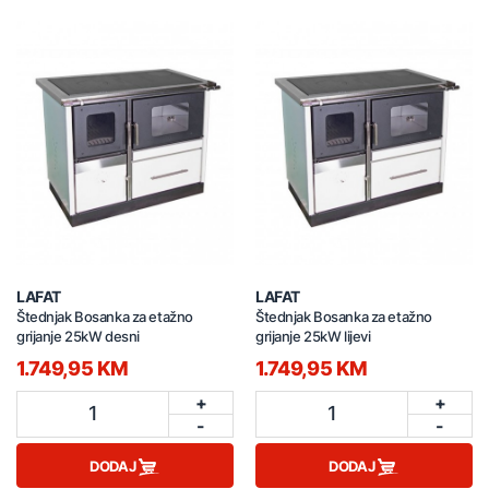
LAFAT
LAFAT
Štednjak Bosanka za etažno
Štednjak Bosanka za etažno
grijanje 25kW desni
grijanje 25kW lijevi
1.749,95 KM
1.749,95 KM
+
+
1
1
-
-
DODAJ
DODAJ