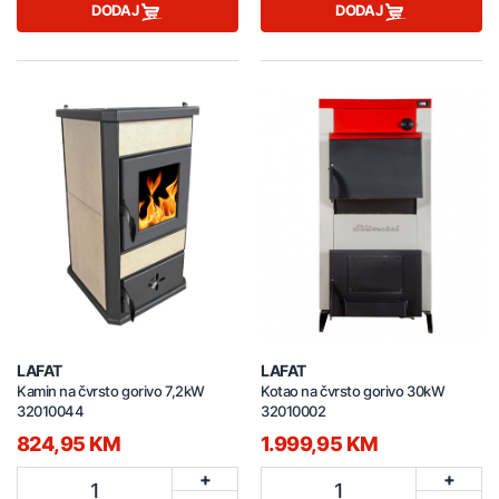
DODAJ
DODAJ
LAFAT
LAFAT
Kamin na čvrsto gorivo 7,2kW
Kotao na čvrsto gorivo 30kW
32010044
32010002
824,95 KM
1.999,95 KM
+
+
1
1