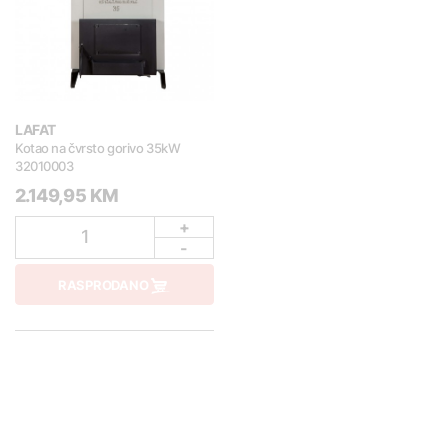
LAFAT
Kotao na čvrsto gorivo 35kW
32010003
2.149,95 KM
+
1
-
RASPRODANO