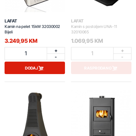
LAFAT
LAFAT
Kamin na pelet 15kW 32030002
Kamin s postoljem UNA-11
Bijeli
32010065
3.249,95 KM
1.069,95 KM
+
+
1
1
-
-
DODAJ
RASPRODANO