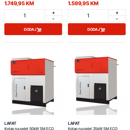
1.749,95 KM
1.599,95 KM
+
+
1
1
-
-
DODAJ
DODAJ
LAFAT
LAFAT
Kotao na pelet 50kW SM ECO
Kotao na pelet 35kW SM ECO