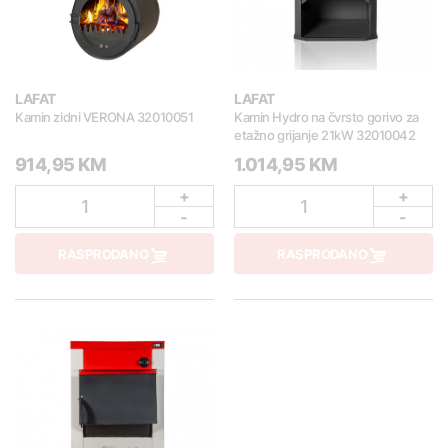
LAFAT
LAFAT
Kamin zidni VERONA 32010051
Kamin Hydro na čvrsto gorivo za
etažno grijanje 21kW 32010042
914,95 KM
1.014,95 KM
+
+
1
1
-
-
RASPRODANO
RASPRODANO