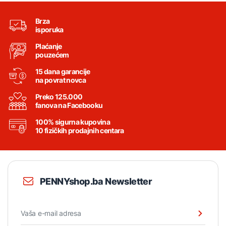
Brza
isporuka
Plaćanje
pouzećem
15 dana garancije
na povrat novca
Preko 125.000
fanova na Facebooku
100% sigurna kupovina
10 fizičkih prodajnih centara
PENNYshop.ba Newsletter