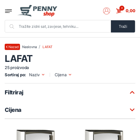
0
0,00
Traži
Naslovna
LAFAT
Nazad
LAFAT
25 proizvoda
Sortiraj po:
Naziv
Cijena
Filtriraj
Cijena