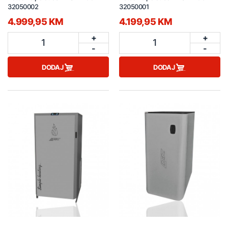
32050002
32050001
4.999,95 KM
4.199,95 KM
+
+
1
1
-
-
DODAJ
DODAJ