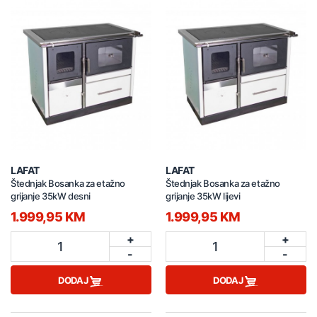
LAFAT
LAFAT
Štednjak Bosanka za etažno
Štednjak Bosanka za etažno
grijanje 35kW desni
grijanje 35kW lijevi
1.999,95 KM
1.999,95 KM
+
+
1
1
-
-
DODAJ
DODAJ