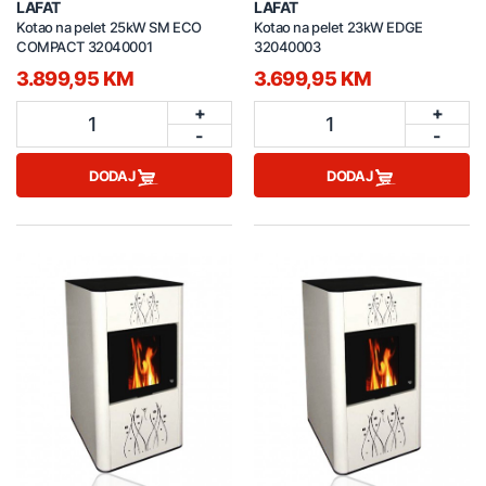
LAFAT
LAFAT
Kotao na pelet 25kW SM ECO
Kotao na pelet 23kW EDGE
COMPACT 32040001
32040003
3.899,95 KM
3.699,95 KM
+
+
1
1
-
-
DODAJ
DODAJ