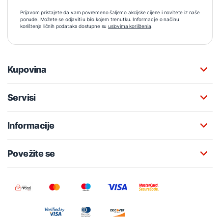
Prijavom pristajete da vam povremeno šaljemo akcijske cijene i novitete iz naše
ponude. Možete se odjaviti u bilo kojem trenutku. Informacije o načinu
korištenja ličnih podataka dostupne su
uslovima korištenja
.
Kupovina
Servisi
Informacije
Povežite se