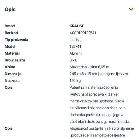
Opis
Brand
KRAUSE
Bar kod
4009199129741
Tip proizvoda
Ljestve
Model
129741
Materijal
Aluminij
Broj gazišta
3 x 8
Visina
Max radna visina 6,05 m
Dimenzije
245 x 48 x 15 cm (sklopljene ljestve)
Nosivost
150 kg
Opis
Patentirani sistem začepljenja
(AutoSnap) sprečava klizanje
merdevina tokom upotrebe. Široki
stabilizator i niz opciono dostupnih
dodataka proširuju opseg njegove
upotrebe i služe za sigurnost na radu.
Opis
Mogućnost postavljanja kao prislonjene
, produžeće ili samostojeće ljestve