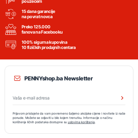
pouzećem
15 dana garancije
na povrat novca
Preko 125.000
fanova na Facebooku
100% sigurna kupovina
10 fizičkih prodajnih centara
PENNYshop.ba Newsletter
Prijavom pristajete da vam povremeno šaljemo akcijske cijene i novitete iz naše
ponude. Možete se odjaviti u bilo kojem trenutku. Informacije o načinu
korištenja ličnih podataka dostupne su
uslovima korištenja
.