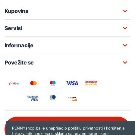
Kupovina
Servisi
Informacije
Povežite se
Besplatna korisnička podrška:
PENNYshop.ba je unaprijedio politiku privatnosti i korištenja
080 020 261
takozvanih cookiesa u skladu sa novom
europskom