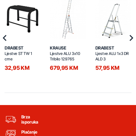
Previous
Nex
DRABEST
KRAUSE
DRABEST
Ljestve ST TW 1
Ljestve ALU 3x10
Ljestve ALU 1x3 DR
crne
Tribilo 129765
ALD 3
32,95 KM
679,95 KM
57,95 KM
Brza
isporuka
Plaćanje