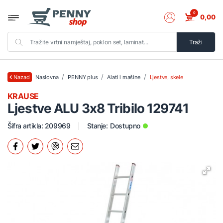
0
0,00
Traži
Naslovna
PENNY plus
Alati i mašine
Ljestve, skele
Nazad
KRAUSE
Ljestve ALU 3x8 Tribilo 129741
Šifra artikla: 209969
Stanje:
Dostupno