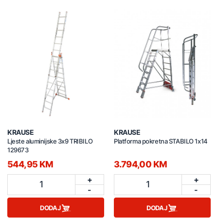
KRAUSE
KRAUSE
Ljeste aluminijske 3x9 TRIBILO
Platforma pokretna STABILO 1x14
129673
544,95 KM
3.794,00 KM
+
+
1
1
-
-
DODAJ
DODAJ