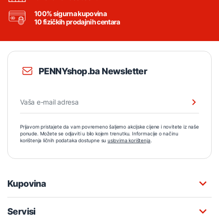
100% sigurna kupovina
10 fizičkih prodajnih centara
PENNYshop.ba Newsletter
Prijavom pristajete da vam povremeno šaljemo akcijske cijene i novitete iz naše
ponude. Možete se odjaviti u bilo kojem trenutku. Informacije o načinu
korištenja ličnih podataka dostupne su
uslovima korištenja
.
Kupovina
Servisi