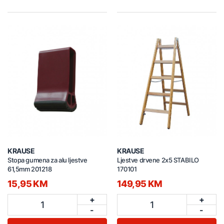
KRAUSE
KRAUSE
Stopa gumena za alu ljestve
Ljestve drvene 2x5 STABILO
61,5mm 201218
170101
15,95 KM
149,95 KM
+
+
1
1
-
-