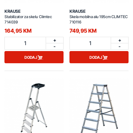
KRAUSE
KRAUSE
Stabilizator za skelu Climtec
Skela mobilna alu 195cm CLIMTEC
714039
710116
164,95 KM
749,95 KM
+
+
1
1
-
-
DODAJ
DODAJ