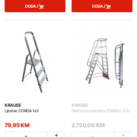
DODAJ
DODAJ
KRAUSE
KRAUSE
Ljestve CORDA 1x3
Platforma pokretna STABILO 1x12
79,95 KM
2.750,00 KM
+
+