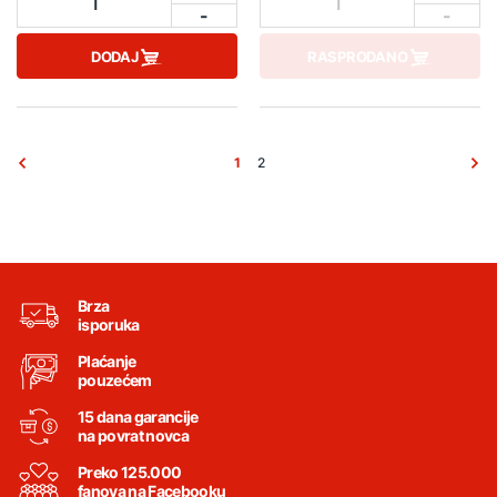
1
1
-
-
DODAJ
RASPRODANO
1
2
Brza
isporuka
Plaćanje
pouzećem
15 dana garancije
na povrat novca
Preko 125.000
fanova na Facebooku