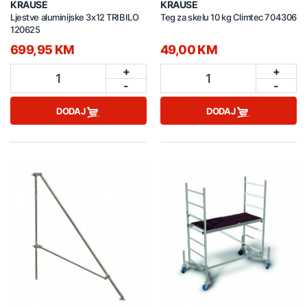
KRAUSE
KRAUSE
Ljestve aluminijske 3x12 TRIBILO
Teg za skelu 10 kg Climtec 704306
120625
699,95 KM
49,00 KM
+
+
1
1
-
-
DODAJ
DODAJ