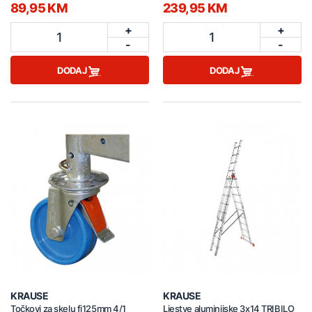
89,95 KM
239,95 KM
+
+
1
1
-
-
DODAJ
DODAJ
KRAUSE
KRAUSE
Točkovi za skelu fi125mm 4/1
Ljestve aluminijske 3x14 TRIBILO