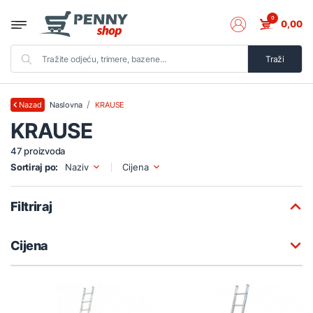
0
0,00
Traži
Naslovna
KRAUSE
Nazad
KRAUSE
47 proizvoda
Sortiraj po:
Naziv
Cijena
Filtriraj
Cijena