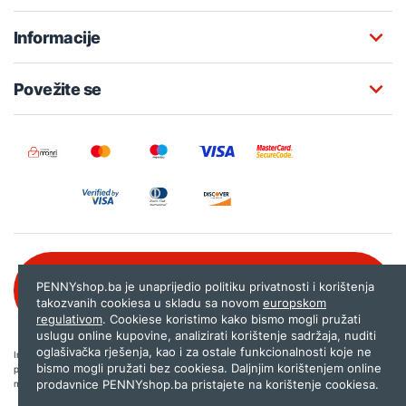
Informacije
Povežite se
Besplatna korisnička podrška:
PENNYshop.ba je unaprijedio politiku privatnosti i korištenja
080 020 261
takozvanih cookiesa u skladu sa novom
europskom
regulativom
. Cookiese koristimo kako bismo mogli pružati
uslugu online kupovine, analizirati korištenje sadržaja, nuditi
oglašivačka rješenja, kao i za ostale funkcionalnosti koje ne
Internet trgovina PENNYshop.ba nastoji objavljivati samo provjerene i pravilne
bismo mogli pružati bez cookiesa. Daljnjim korištenjem online
podatke. Ako na našoj stranici otkrijete neistinite, odnosno neadekvatne informacije,
prodavnice PENNYshop.ba pristajete na korištenje cookiesa.
molimo vas da nam to javite na
shop@pennyplus.com
.