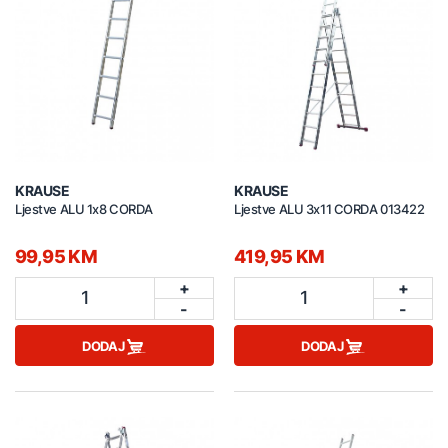
KRAUSE
KRAUSE
Ljestve ALU 1x8 CORDA
Ljestve ALU 3x11 CORDA 013422
99,95 KM
419,95 KM
+
+
1
1
-
-
DODAJ
DODAJ