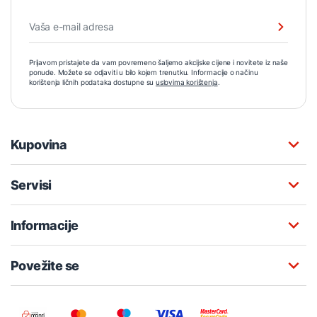
Prijavom pristajete da vam povremeno šaljemo akcijske cijene i novitete iz naše
ponude. Možete se odjaviti u bilo kojem trenutku. Informacije o načinu
korištenja ličnih podataka dostupne su
uslovima korištenja
.
Kupovina
Servisi
Informacije
Povežite se