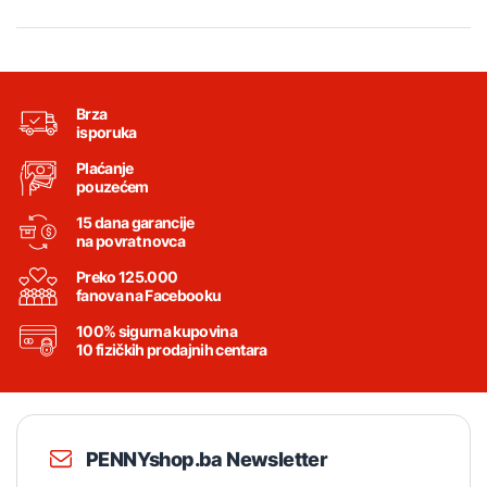
Brza
isporuka
Plaćanje
pouzećem
15 dana garancije
na povrat novca
Preko 125.000
fanova na Facebooku
100% sigurna kupovina
10 fizičkih prodajnih centara
PENNYshop.ba Newsletter