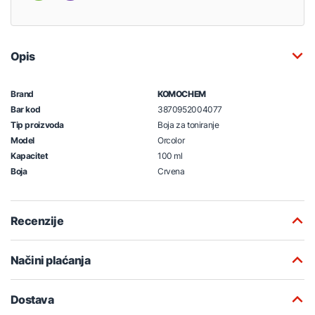
Opis
Brand
KOMOCHEM
Bar kod
3870952004077
Tip proizvoda
Boja za toniranje
Model
Orcolor
Kapacitet
100 ml
Boja
Crvena
Recenzije
Načini plaćanja
Dostava