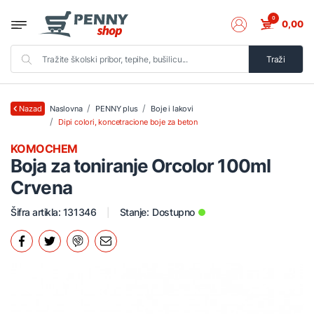
0
0,00
Traži
Naslovna
PENNY plus
Boje i lakovi
Nazad
Dipi colori, koncetracione boje za beton
KOMOCHEM
Boja za toniranje Orcolor 100ml
Crvena
Šifra artikla: 131346
Stanje:
Dostupno