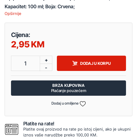
Kapacitet: 100 ml; Boja: Crvena;
Opširnije
Cijena:
2,95
+
1
DODAJ U KORPU
-
BRZA KUPOVINA
Plaćanje pouzećem
Dodaj u omiljene
Platite na rate!
Platite ovaj proizvod na rate po istoj cijeni, ako je ukupni
iznos vaše narudžbe preko 100,00 KM.