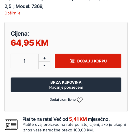
2,5 l; Model: 7368;
Opširnije
Cijena:
64,95
+
1
DODAJ U KORPU
-
BRZA KUPOVINA
Plaćanje pouzećem
Dodaj u omiljene
Platite na rate! Već od
5,41 KM
mjesečno.
Platite ovaj proizvod na rate po istoj cijeni, ako je ukupni
iznos vaše narudžbe preko 100,00 KM.