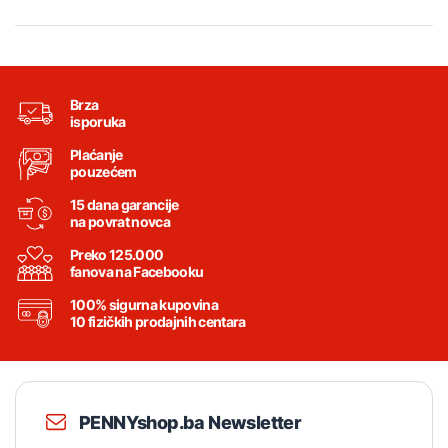
Brza
isporuka
Plaćanje
pouzećem
15 dana garancije
na povrat novca
Preko 125.000
fanova na Facebooku
100% sigurna kupovina
10 fizičkih prodajnih centara
PENNYshop.ba Newsletter