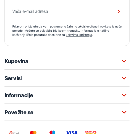
Prijavom pristajete da vam povremeno šaljemo akcijske cijene i novitete iz naše
ponude. Možete se odjaviti u bilo kojem trenutku. Informacije o načinu
korištenja ličnih podataka dostupne su
uslovima korištenja
.
Kupovina
Servisi
Informacije
Povežite se