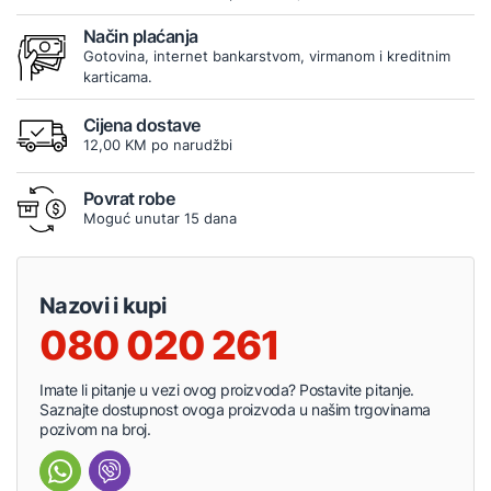
Način plaćanja
Gotovina, internet bankarstvom, virmanom i kreditnim
karticama.
Cijena dostave
12,00 KM po narudžbi
Povrat robe
Moguć unutar 15 dana
Nazovi i kupi
080 020 261
Imate li pitanje u vezi ovog proizvoda? Postavite pitanje.
Saznajte dostupnost ovoga proizvoda u našim trgovinama
pozivom na broj.