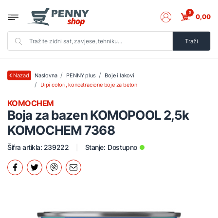
0
0,00
Traži
Naslovna
PENNY plus
Boje i lakovi
Nazad
Dipi colori, koncetracione boje za beton
KOMOCHEM
Boja za bazen KOMOPOOL 2,5k
KOMOCHEM 7368
Šifra artikla: 239222
Stanje:
Dostupno