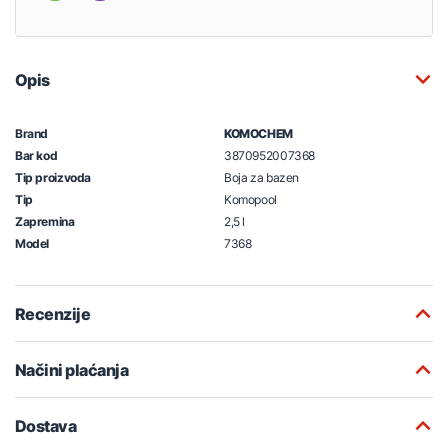
Opis
Brand
KOMOCHEM
Bar kod
3870952007368
Tip proizvoda
Boja za bazen
Tip
Komopool
Zapremina
2,5 l
Model
7368
Recenzije
Načini plaćanja
Dostava