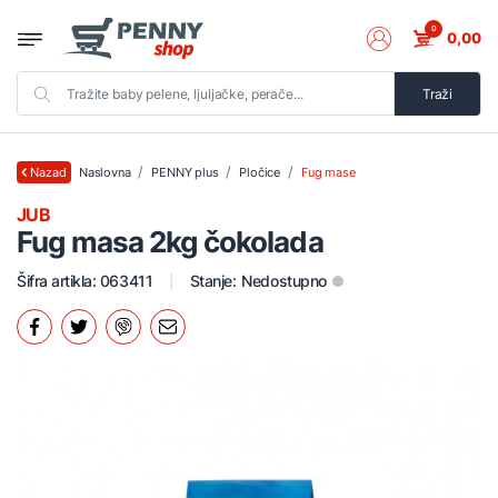
0
0,00
Traži
Naslovna
PENNY plus
Pločice
Fug mase
Nazad
JUB
Fug masa 2kg čokolada
Šifra artikla: 063411
Stanje:
Nedostupno