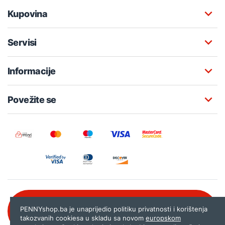
Kupovina
Servisi
Informacije
Povežite se
Besplatna korisnička podrška:
PENNYshop.ba je unaprijedio politiku privatnosti i korištenja
080 020 261
takozvanih cookiesa u skladu sa novom
europskom