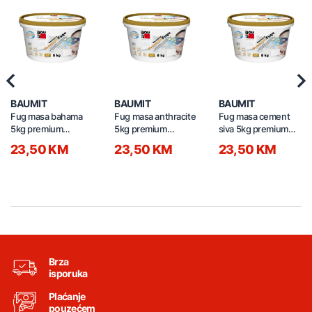
Previous
Nex
BAUMIT
BAUMIT
BAUMIT
Fug masa bahama
Fug masa anthracite
Fug masa cement
5kg premium
5kg premium
siva 5kg premium
BAUMIT 3556
BAUMIT 3617
BAUMIT 3600
23,50 KM
23,50 KM
23,50 KM
Brza
isporuka
Plaćanje
pouzećem