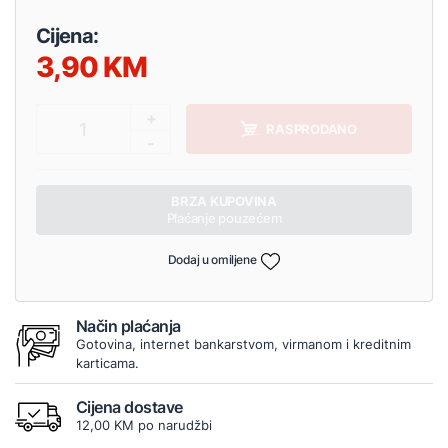
Cijena:
3,90
+
1
RASPRODANO
-
BRZA KUPOVINA
Plaćanje pouzećem
Dodaj u omiljene
Način plaćanja
Gotovina, internet bankarstvom, virmanom i kreditnim
karticama.
Cijena dostave
12,00 KM po narudžbi