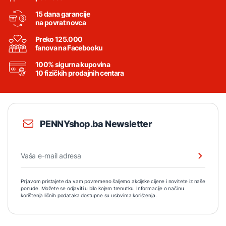
15 dana garancije
na povrat novca
Preko 125.000
fanova na Facebooku
100% sigurna kupovina
10 fizičkih prodajnih centara
PENNYshop.ba Newsletter
Prijavom pristajete da vam povremeno šaljemo akcijske cijene i novitete iz naše
ponude. Možete se odjaviti u bilo kojem trenutku. Informacije o načinu
korištenja ličnih podataka dostupne su
uslovima korištenja
.