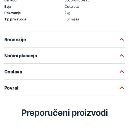
Bar kod
8606104004351
Boja
Čokolada
Pakovanje
2kg
Tip proizvoda
Fug masa
Recenzije
Načini plaćanja
Dostava
Povrat
Preporučeni proizvodi