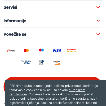
Servisi
Informacije
Povežite se
Besplatna korisnička podrška:
PENNYshop.ba je unaprijedio politiku privatnosti i korištenja
080 020 261
takozvanih cookiesa u skladu sa novom
europskom
regulativom
. Cookiese koristimo kako bismo mogli pružati
uslugu online kupovine, analizirati korištenje sadržaja, nuditi
oglašivačka rješenja, kao i za ostale funkcionalnosti koje ne
Internet trgovina PENNYshop.ba nastoji objavljivati samo provjerene i pravilne