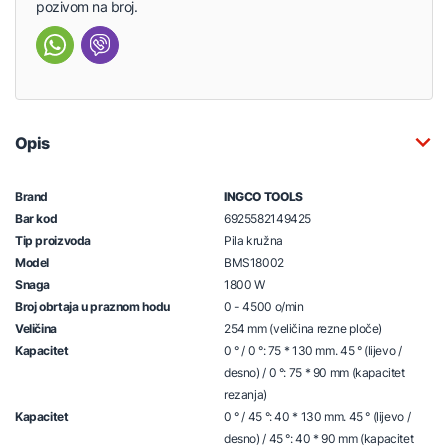
pozivom na broj.
Opis
Brand
INGCO TOOLS
Bar kod
6925582149425
Tip proizvoda
Pila kružna
Model
BMS18002
Snaga
1800 W
Broj obrtaja u praznom hodu
0 - 4500 o/min
Veličina
254 mm (veličina rezne ploče)
Kapacitet
0 ° / 0 °: 75 * 130 mm. 45 ° (lijevo /
desno) / 0 °: 75 * 90 mm (kapacitet
rezanja)
Kapacitet
0 ° / 45 °: 40 * 130 mm. 45 ° (lijevo /
desno) / 45 °: 40 * 90 mm (kapacitet