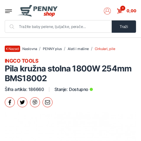
0
0,00
Traži
Naslovna
PENNY plus
Alati i mašine
Cirkulari, pile
Nazad
INGCO TOOLS
Pila kružna stolna 1800W 254mm
BMS18002
Šifra artikla: 186660
Stanje:
Dostupno