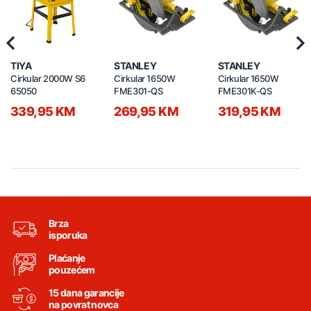
Previous
Nex
TIYA
STANLEY
STANLEY
Cirkular 2000W S6
Cirkular 1650W
Cirkular 1650W
65050
FME301-QS
FME301K-QS
339,95 KM
269,95 KM
319,95 KM
Brza
isporuka
Plaćanje
pouzećem
15 dana garancije
na povrat novca