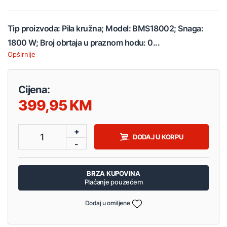
Tip proizvoda: Pila kružna; Model: BMS18002; Snaga:
1800 W; Broj obrtaja u praznom hodu: 0...
Opširnije
Cijena:
399,95
+
1
DODAJ U KORPU
-
BRZA KUPOVINA
Plaćanje pouzećem
Dodaj u omiljene