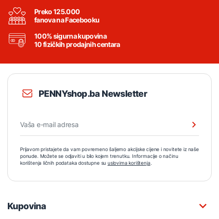
Preko 125.000
fanova na Facebooku
100% sigurna kupovina
10 fizičkih prodajnih centara
PENNYshop.ba Newsletter
Prijavom pristajete da vam povremeno šaljemo akcijske cijene i novitete iz naše
ponude. Možete se odjaviti u bilo kojem trenutku. Informacije o načinu
korištenja ličnih podataka dostupne su
uslovima korištenja
.
Kupovina