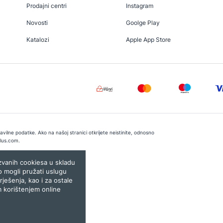
Prodajni centri
Instagram
Novosti
Goolge Play
Katalozi
Apple App Store
vilne podatke. Ako na našoj stranici otkrijete neistinite, odnosno
lus.com
.
e:
Lampa.ba
ozvanih cookiesa u skladu
o mogli pružati uslugu
rješenja, kao i za ostale
m korištenjem online