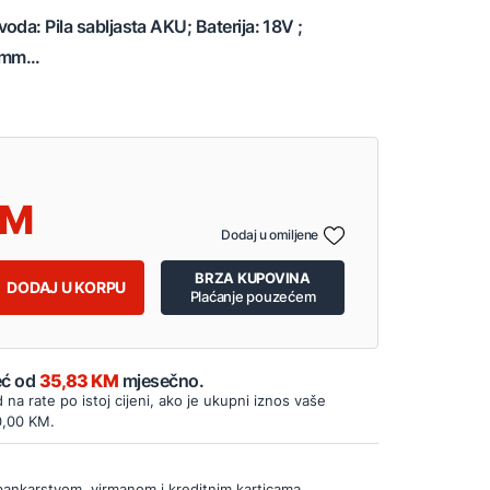
oda: Pila sabljasta AKU; Baterija: 18V ;
mm...
Dodaj u omiljene
BRZA KUPOVINA
DODAJ U KORPU
Plaćanje pouzećem
Već od
35,83 KM
mjesečno.
d na rate po istoj cijeni, ako je ukupni iznos vaše
0,00 KM.
bankarstvom, virmanom i kreditnim karticama.