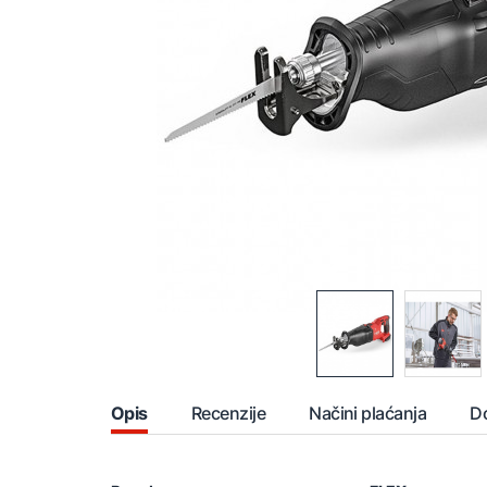
Opis
Recenzije
Načini plaćanja
D