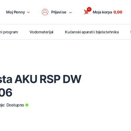
0
Moj Penny
Prijavi se
Moja korpa
0,00
ni program
Vodomaterijal
Kućanski aparati i bijela tehnika
jasta AKU RSP DW
06
je:
Dostupno