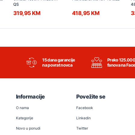
QS
4
319,95 KM
418,95 KM
3
15 dana garancije
Preko 125.00
na povrat novca
fanova na Fac
Informacije
Povežite se
O nama
Facebook
Kategorije
Linkedin
Novo u ponudi
Twitter