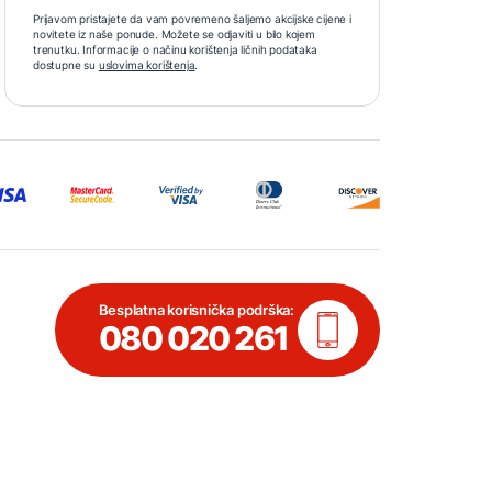
Prijavom pristajete da vam povremeno šaljemo akcijske cijene i
novitete iz naše ponude. Možete se odjaviti u bilo kojem
trenutku. Informacije o načinu korištenja ličnih podataka
dostupne su
uslovima korištenja
.
Besplatna korisnička podrška:
080 020 261