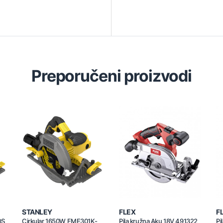
Preporučeni proizvodi
STANLEY
FLEX
F
QS
Cirkular 1650W FME301K-
Pila kružna Aku 18V 491322
Pi