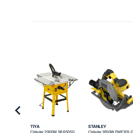
Previous
TIYA
STANLEY
Cirkular 2000W S6 65050
Cirkular 1650W FME301-