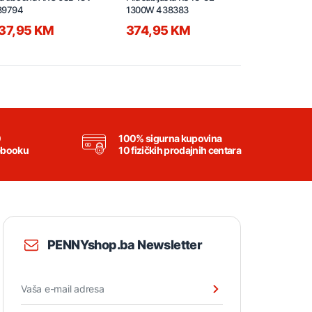
89794
1300W 438383
1100W 437
37,95 KM
374,95 KM
247,45 
0
100% sigurna kupovina
ebooku
10 fizičkih prodajnih centara
PENNYshop.ba Newsletter