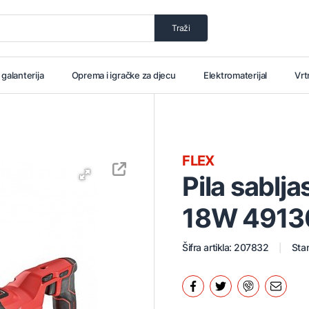
Traži
i galanterija
Oprema i igračke za djecu
Elektromaterijal
Vrt
FLEX
Pila sabl
18W 4913
Šifra artikla: 207832
Stan