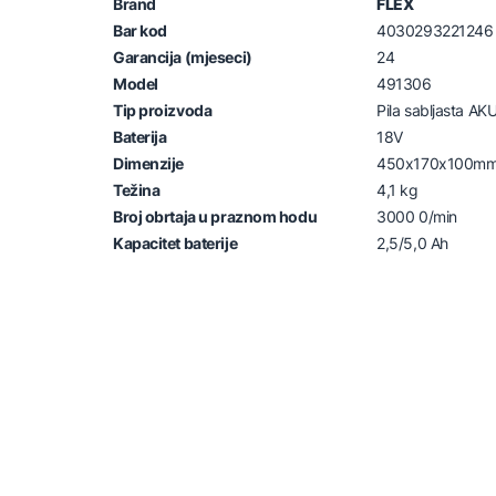
Brand
FLEX
Bar kod
4030293221246
Garancija (mjeseci)
24
Model
491306
Tip proizvoda
Pila sabljasta AK
Baterija
18V
Dimenzije
450x170x100m
Težina
4,1 kg
Broj obrtaja u praznom hodu
3000 0/min
Kapacitet baterije
2,5/5,0 Ah