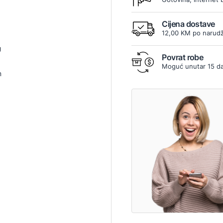
Cijena dostave
12,00 KM po narudž
U
Povrat robe
Moguć unutar 15 d
m