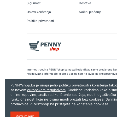
Sigurnost
Dostava
Uslovi korištenja
Načini plaćanja
Politika privatnosti
Internet trgovina PENNYshop.ba nastoji objavljivati samo provjerene i pra
neadekvatne informacije, molimo vas da nam to javite na
shop@pennyp
Copyright © 2026.
Penny plus d.o.o. Sarajevo
.
Dizajn i programiranj
PENNYshop.ba je unaprijedio politiku privatnosti i korištenja tak
sa novom
europskom regulativom
. Cookiese koristimo kako bism
online kupovine, analizirati korištenje sadržaja, nuditi oglašivačka 
funkcionalnosti koje ne bismo mogli pružati bez cookiesa. Daljnji
prodavnice PENNYshop.ba pristajete na korištenje cookiesa.
Razumijem