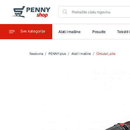
Sve kategorije
aštitu
Ugostiteljstvo
Alati i mašine
Posuđe
Tekstil 
Naslovna
PENNY plus
Alati i mašine
Cirkulari, pile