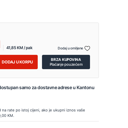
41,85 KM / pak
Dodaj u omiljene
BRZA KUPOVINA
DODAJ U KORPU
Plaćanje pouzećem
 dostupan samo za dostavne adrese u Kantonu
d na rate po istoj cijeni, ako je ukupni iznos vaše
0,00 KM.