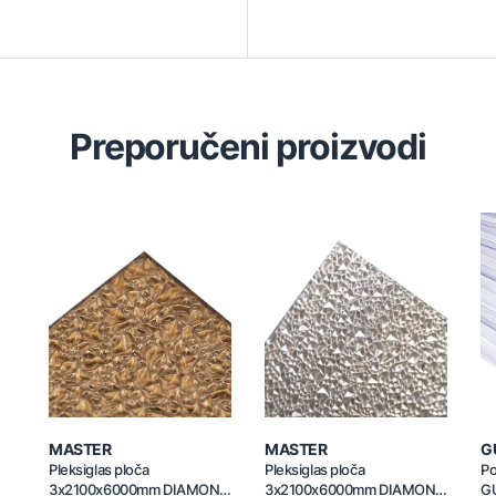
Preporučeni proizvodi
MASTER
MASTER
G
Pleksiglas ploča
Pleksiglas ploča
Po
3x2100x6000mm DIAMOND
3x2100x6000mm DIAMOND
G