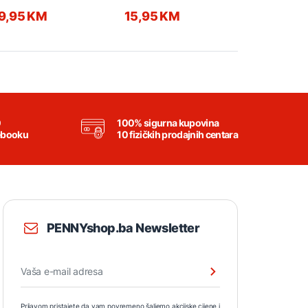
ansparent
9,95 KM
15,95 KM
15,95 K
0
100% sigurna kupovina
ebooku
10 fizičkih prodajnih centara
PENNYshop.ba Newsletter
Prijavom pristajete da vam povremeno šaljemo akcijske cijene i