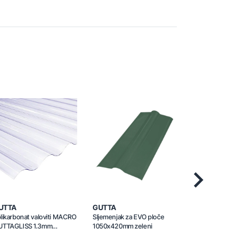
Next
UTTA
GUTTA
GUTTA
likarbonat valoviti MACRO
Sljemenjak za EVO ploče
Sljemenjak 
UTTAGLISS 1.3mm
1050x420mm zeleni
1050x420mm