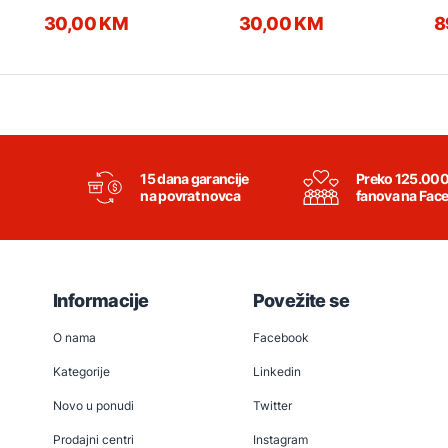
Bronza
Transparent
tr
30,00 KM
30,00 KM
8
15 dana garancije
Preko 125.00
na povrat novca
fanova na Fac
Informacije
Povežite se
O nama
Facebook
Kategorije
Linkedin
Novo u ponudi
Twitter
Prodajni centri
Instagram