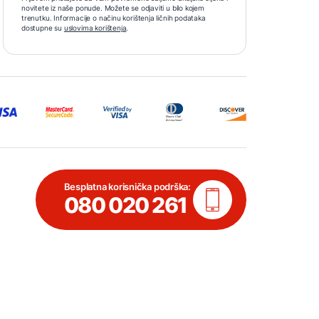
novitete iz naše ponude. Možete se odjaviti u bilo kojem
trenutku. Informacije o načinu korištenja ličnih podataka
dostupne su
uslovima korištenja
.
Besplatna korisnička podrška:
080 020 261