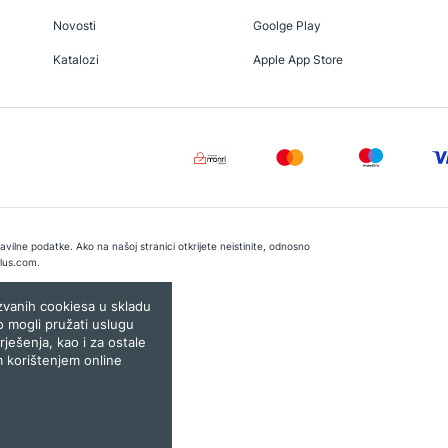
Novosti
Goolge Play
Katalozi
Apple App Store
vilne podatke. Ako na našoj stranici otkrijete neistinite, odnosno
lus.com
.
e:
Lampa.ba
ozvanih cookiesa u skladu
o mogli pružati uslugu
rješenja, kao i za ostale
m korištenjem online