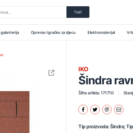
Traži
i galanterija
Oprema i igračke za djecu
Elektromaterijal
Vrt
ali
IKO
Šindra rav
Šifra artikla: 171710
Stanj
Tip proizvoda: Šindra; Ti