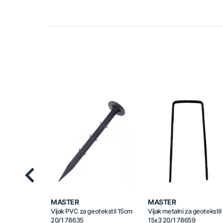
Previous
MASTER
MASTER
Vijak PVC za geotekstil 15cm
Vijak metalni za geotekstil
20/1 78635
15x3 20/1 78659