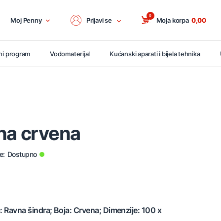
0
Moj Penny
Prijavi se
Moja korpa
0,00
ni program
Vodomaterijal
Kućanski aparati i bijela tehnika
na crvena
e:
Dostupno
p: Ravna šindra; Boja: Crvena; Dimenzije: 100 x