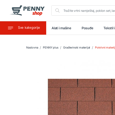
Sve kategorije
aštitu
Ugostiteljstvo
Alati i mašine
Posuđe
Tekstil 
Naslovna
PENNY plus
Građevinski materijal
Pokrivni materij