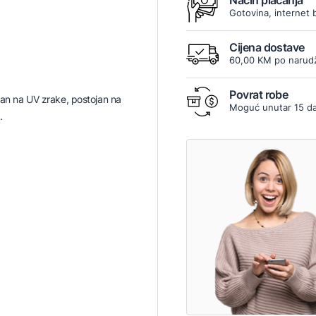
Način plaćanja
Gotovina, internet 
Cijena dostave
60,00 KM po narudž
Povrat robe
ran na UV zrake, postojan na
Moguć unutar 15 d
.