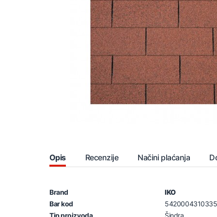
Opis
Recenzije
Načini plaćanja
D
Brand
IKO
Bar kod
542000431033
Tip proizvoda
Šindra