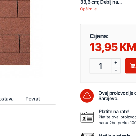
33,6 cm; Debljina...
Opširnije
Cijena:
13,95
+
1
-
Ovaj proizvod je
Sarajevo.
ostava
Povrat
Platite na rate!
Platite ovaj proizvo
narudžbe preko 10
5