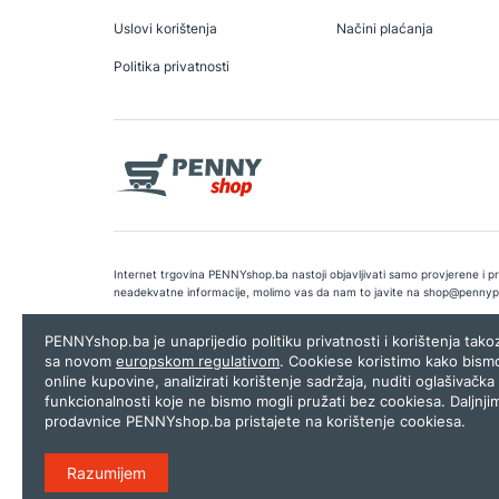
Uslovi korištenja
Načini plaćanja
Politika privatnosti
Internet trgovina PENNYshop.ba nastoji objavljivati samo provjerene i pra
neadekvatne informacije, molimo vas da nam to javite na
shop@pennyp
Copyright © 2026.
Penny plus d.o.o. Sarajevo
.
Dizajn i programiranj
PENNYshop.ba je unaprijedio politiku privatnosti i korištenja tak
sa novom
europskom regulativom
. Cookiese koristimo kako bism
online kupovine, analizirati korištenje sadržaja, nuditi oglašivačka 
funkcionalnosti koje ne bismo mogli pružati bez cookiesa. Daljnji
prodavnice PENNYshop.ba pristajete na korištenje cookiesa.
Razumijem