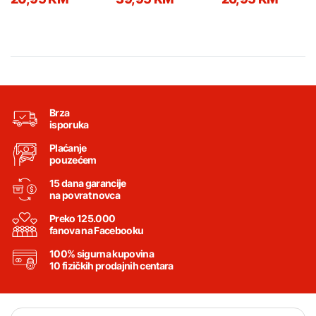
21790029
Brza
isporuka
Plaćanje
pouzećem
15 dana garancije
na povrat novca
Preko 125.000
fanova na Facebooku
100% sigurna kupovina
10 fizičkih prodajnih centara