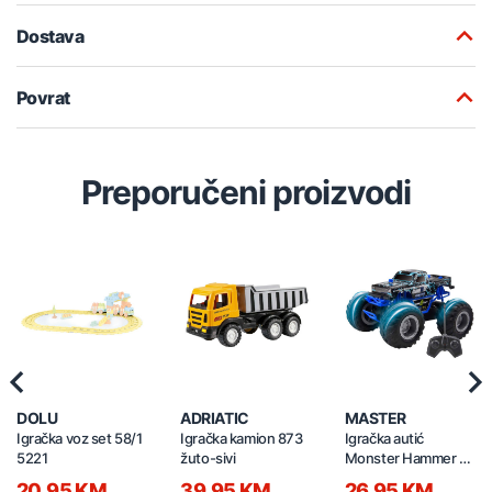
Dostava
Povrat
Preporučeni proizvodi
Previous
Nex
DOLU
ADRIATIC
MASTER
Igračka voz set 58/1
Igračka kamion 873
Igračka autić
5221
žuto-sivi
Monster Hammer na
daljinski 19cm
20,95 KM
39,95 KM
26,95 KM