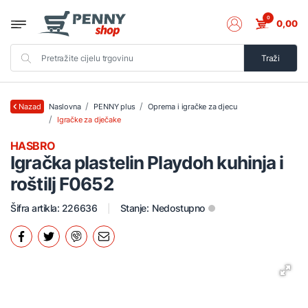
0
0,00
Traži
Naslovna
PENNY plus
Oprema i igračke za djecu
Nazad
Igračke za dječake
HASBRO
Igračka plastelin Playdoh kuhinja i
roštilj F0652
Šifra artikla: 226636
Stanje:
Nedostupno