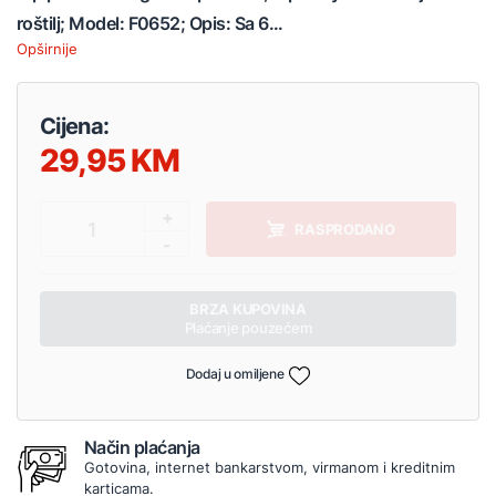
roštilj; Model: F0652; Opis: Sa 6...
Opširnije
Cijena:
29,95
+
1
RASPRODANO
-
BRZA KUPOVINA
Plaćanje pouzećem
Dodaj u omiljene
Način plaćanja
Gotovina, internet bankarstvom, virmanom i kreditnim
karticama.