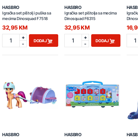
HASBRO
HASBRO
HASB
Igračka set pištolj i puška sa
Igračka set pištolja sa mecima
Igračk
mecima Dinosquad F7518
Dinosquad F6315
DInos
32,95 KM
32,95 KM
16,
+
+
1
1
1
DODAJ
DODAJ
-
-
HASBRO
HASBRO
HASB