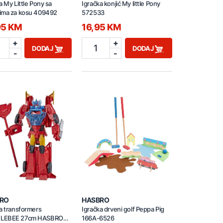
a My Little Pony sa
Igračka konjić My little Pony
ima za kosu 409492
572533
95 KM
16,95 KM
+
+
1
DODAJ
DODAJ
-
-
RO
HASBRO
a transformers
Igračka drveni golf Peppa Pig
LEBEE 27cm HASBRO
166A-6526