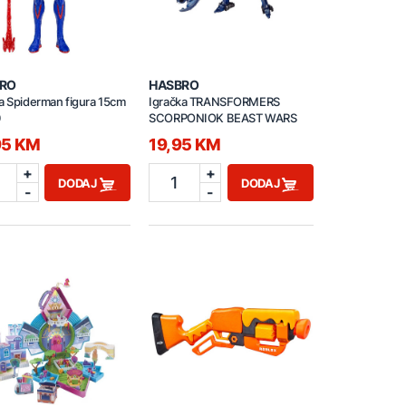
RO
HASBRO
a Spiderman figura 15cm
Igračka TRANSFORMERS
0
SCORPONIOK BEAST WARS
95 KM
19,95 KM
+
+
1
DODAJ
DODAJ
-
-