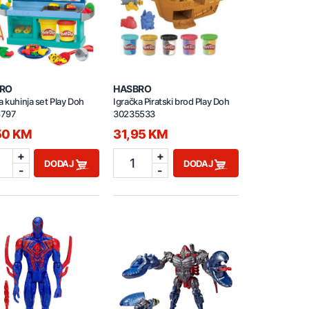
RO
HASBRO
a kuhinja set Play Doh
Igračka Piratski brod Play Doh
5797
30235533
50 KM
31,95 KM
+
+
1
DODAJ
DODAJ
-
-