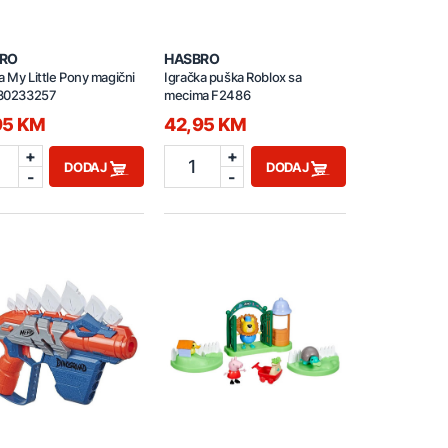
RO
HASBRO
a My Little Pony magični
Igračka puška Roblox sa
t 30233257
mecima F2486
95 KM
42,95 KM
+
+
1
DODAJ
DODAJ
-
-