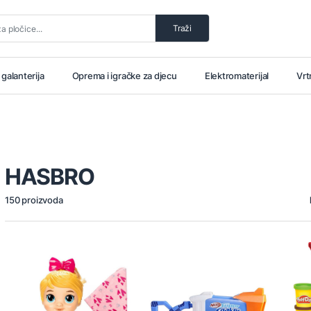
Traži
i galanterija
Oprema i igračke za djecu
Elektromaterijal
Vrt
HASBRO
150 proizvoda