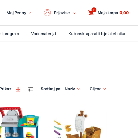
0
Moj Penny
Prijavi se
Moja korpa
0,00
ni program
Vodomaterijal
Kućanski aparati i bijela tehnika
Prikaz:
Sortiraj po:
Naziv
Cijena