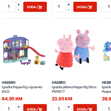
+
+
1
1
1
DODAJ
DODAJ
-
-
HASBRO
HASBRO
HASB
Igračka Peppa Pig u igraonici
Igračka plišana Peppa Pig 50cm
Igračk
6422
PEP9277
Peppa
64,95 KM
23,95 KM
39,
+
+
1
1
1
DODAJ
DODAJ