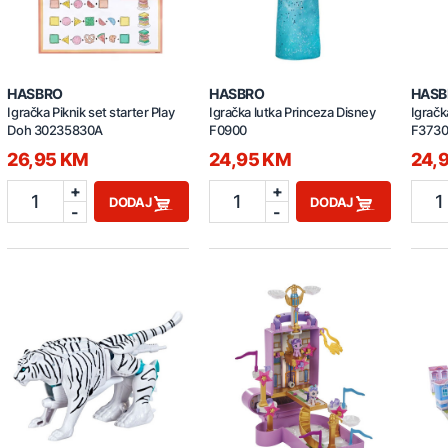
HASBRO
HASBRO
HASB
Igračka Piknik set starter Play
Igračka lutka Princeza Disney
Igračk
Doh 30235830A
F0900
F373
26,95 KM
24,95 KM
24,
+
+
1
1
1
DODAJ
DODAJ
-
-