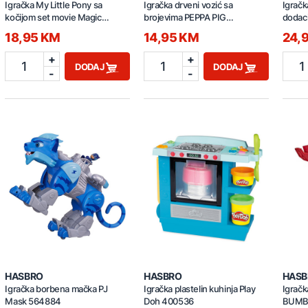
Igračka My Little Pony sa
Igračka drveni vozić sa
Igračk
kočijom set movie Magic
brojevima PEPPA PIG
dodac
F2449
30234132
18,95 KM
14,95 KM
24,
+
+
1
1
1
DODAJ
DODAJ
-
-
HASBRO
HASBRO
HASB
Igračka borbena mačka PJ
Igračka plastelin kuhinja Play
Igračk
Mask 564884
Doh 400536
BUMB