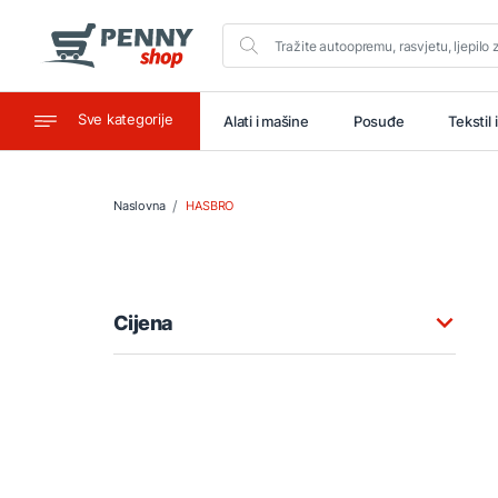
Sve kategorije
aštitu
Ugostiteljstvo
Alati i mašine
Posuđe
Tekstil 
Naslovna
HASBRO
Cijena