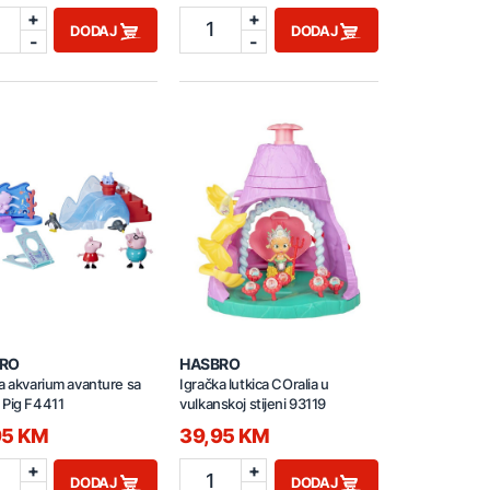
+
+
1
DODAJ
DODAJ
-
-
RO
HASBRO
a akvarium avanture sa
Igračka lutkica COralia u
 Pig F4411
vulkanskoj stijeni 93119
95 KM
39,95 KM
+
+
1
DODAJ
DODAJ