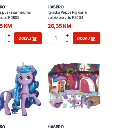
RO
HASBRO
a puška sa mecima
Igračka Peppa Pig dan u
quad F0805
zološkom vrtu F3634
95 KM
26,35 KM
+
+
1
DODAJ
DODAJ
-
-
RO
HASBRO