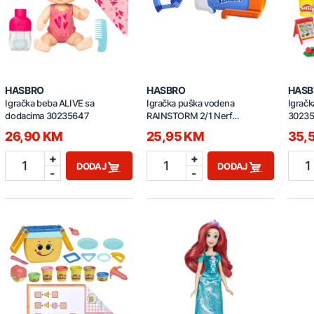
HASBRO
HASBRO
HASB
Igračka beba ALIVE sa
Igračka puška vodena
Igračk
dodacima 30235647
RAINSTORM 2/1 Nerf
3023
30236062
26,90 KM
25,95 KM
35,
+
+
1
1
1
DODAJ
DODAJ
-
-