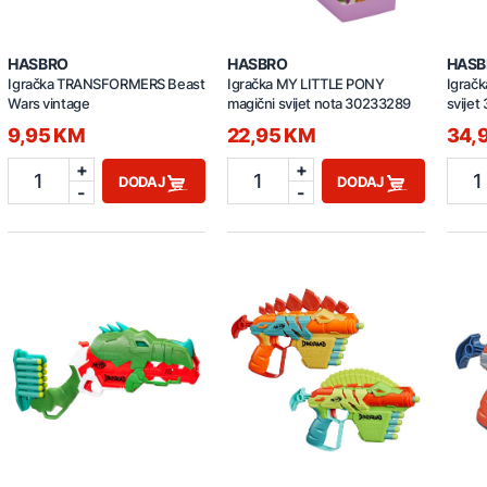
HASBRO
HASBRO
HASB
Igračka TRANSFORMERS Beast
Igračka MY LITTLE PONY
Igračk
Wars vintage
magični svijet nota 30233289
svije
9,95 KM
22,95 KM
34,
+
+
1
1
1
DODAJ
DODAJ
-
-