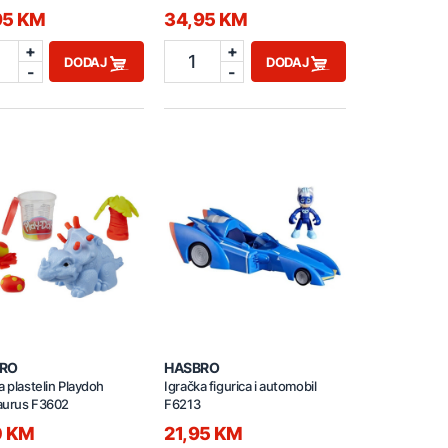
25
95 KM
34,95 KM
+
+
1
DODAJ
DODAJ
-
-
RO
HASBRO
a plastelin Playdoh
Igračka figurica i automobil
aurus F3602
F6213
0 KM
21,95 KM