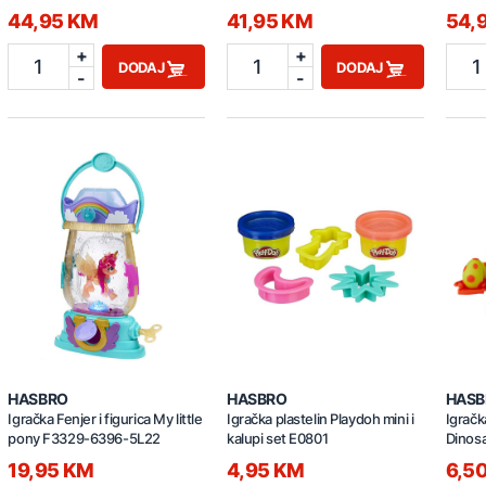
4005
44,95 KM
41,95 KM
54,
+
+
1
1
1
DODAJ
DODAJ
-
-
HASBRO
HASBRO
HASB
Igračka Fenjer i figurica My little
Igračka plastelin Playdoh mini i
Igračk
pony F3329-6396-5L22
kalupi set E0801
Dinos
19,95 KM
4,95 KM
6,5