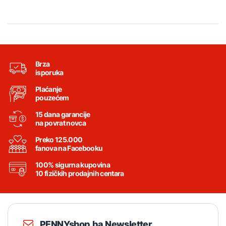
Brza
isporuka
Plaćanje
pouzećem
15 dana garancije
na povrat novca
Preko 125.000
fanova na Facebooku
100% sigurna kupovina
10 fizičkih prodajnih centara
PENNYshop.ba Newsletter