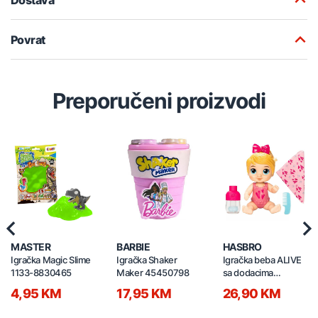
Povrat
Preporučeni proizvodi
Previous
Nex
MASTER
BARBIE
HASBRO
Igračka Magic Slime
Igračka Shaker
Igračka beba ALIVE
1133-8830465
Maker 45450798
sa dodacima
30235647
4,95 KM
17,95 KM
26,90 KM