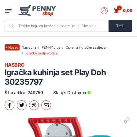
0
0,00
Traži
Naslovna
PENNY plus
Oprema i igračke za djecu
Nazad
Igračke za djevojčice
HASBRO
Igračka kuhinja set Play Doh
30235797
Šifra artikla: 249759
Stanje:
Dostupno