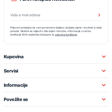
Prijavom pristajete da vam povremeno šaljemo akcijske cijene i novitete iz naše
ponude. Možete se odjaviti u bilo kojem trenutku. Informacije o načinu
korištenja ličnih podataka dostupne su
uslovima korištenja
.
Kupovina
Servisi
Informacije
Povežite se