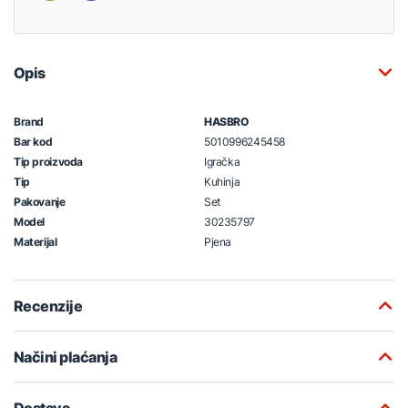
Opis
Brand
HASBRO
Bar kod
5010996245458
Tip proizvoda
Igračka
Tip
Kuhinja
Pakovanje
Set
Model
30235797
Materijal
Pjena
Recenzije
Načini plaćanja
Dostava