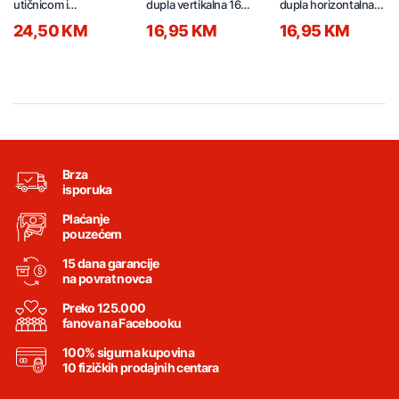
utičnicom i
dupla vertikalna 16A
dupla horizontalna
prekidačem 3500W
22431.A1
16A 22421.A1
24,50 KM
16,95 KM
16,95 KM
1.5m 1508220
Brza
isporuka
Plaćanje
pouzećem
15 dana garancije
na povrat novca
Preko 125.000
fanova na Facebooku
100% sigurna kupovina
10 fizičkih prodajnih centara