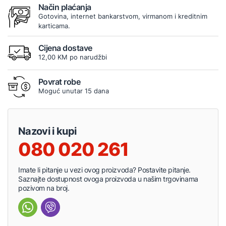
Način plaćanja
Gotovina, internet bankarstvom, virmanom i kreditnim
karticama.
Cijena dostave
12,00 KM po narudžbi
Povrat robe
Moguć unutar 15 dana
Nazovi i kupi
080 020 261
Imate li pitanje u vezi ovog proizvoda? Postavite pitanje.
Saznajte dostupnost ovoga proizvoda u našim trgovinama
pozivom na broj.