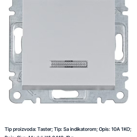
Tip proizvoda: Taster; Tip: Sa indikatorom; Opis: 10A 1KO;