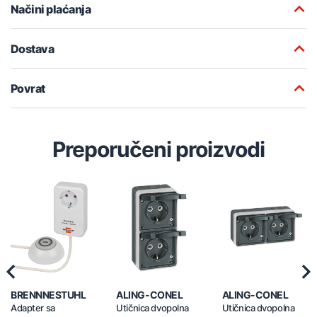
Načini plaćanja
Dostava
Povrat
Preporučeni proizvodi
Previous
Nex
BRENNNESTUHL
ALING-CONEL
ALING-CONEL
Adapter sa
Utičnica dvopolna
Utičnica dvopolna