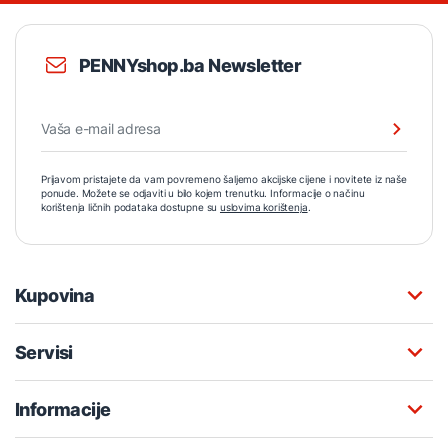
PENNYshop.ba Newsletter
Prijavom pristajete da vam povremeno šaljemo akcijske cijene i novitete iz naše
ponude. Možete se odjaviti u bilo kojem trenutku. Informacije o načinu
korištenja ličnih podataka dostupne su
uslovima korištenja
.
Kupovina
Servisi
Informacije