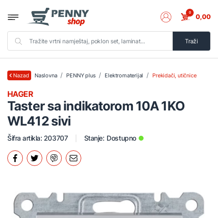
0
0,00
Traži
Naslovna
PENNY plus
Elektromaterijal
Prekidači, utičnice
Nazad
HAGER
Taster sa indikatorom 10A 1KO
WL412 sivi
Šifra artikla: 203707
Stanje:
Dostupno