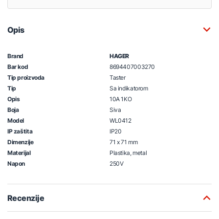
Opis
Brand
HAGER
Bar kod
8694407003270
Tip proizvoda
Taster
Tip
Sa indikatorom
Opis
10A 1KO
Boja
Siva
Model
WL0412
IP zaštita
IP20
Dimenzije
71 x 71 mm
Materijal
Plastika, metal
Napon
250V
Recenzije