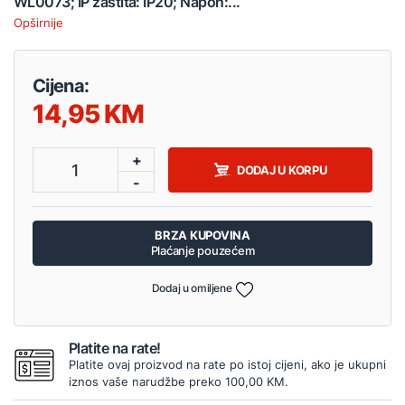
WL0073; IP zaštita: IP20; Napon:...
Opširnije
Cijena:
14,95
+
1
DODAJ U KORPU
-
BRZA KUPOVINA
Plaćanje pouzećem
Dodaj u omiljene
Platite na rate!
Platite ovaj proizvod na rate po istoj cijeni, ako je ukupni
iznos vaše narudžbe preko 100,00 KM.