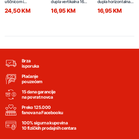
utičnicom i
dupla vertikalna 16A
dupla horizontalna
prekidačem 3500W
22431.A1
16A 22421.A1
24,50 KM
16,95 KM
16,95 KM
1.5m 1508220
Brza
isporuka
Plaćanje
pouzećem
15 dana garancije
na povrat novca
Preko 125.000
fanova na Facebooku
100% sigurna kupovina
10 fizičkih prodajnih centara