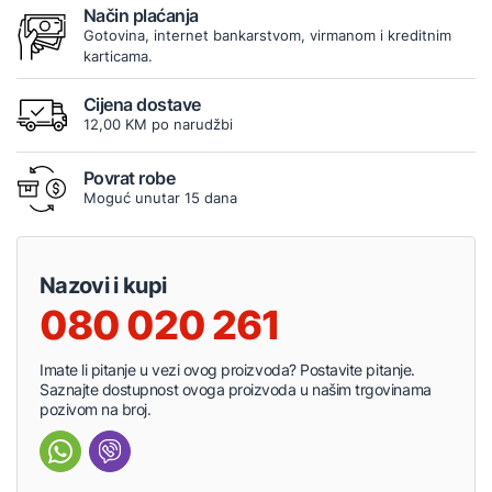
Način plaćanja
Gotovina, internet bankarstvom, virmanom i kreditnim
karticama.
Cijena dostave
12,00 KM po narudžbi
Povrat robe
Moguć unutar 15 dana
Nazovi i kupi
080 020 261
Imate li pitanje u vezi ovog proizvoda? Postavite pitanje.
Saznajte dostupnost ovoga proizvoda u našim trgovinama
pozivom na broj.