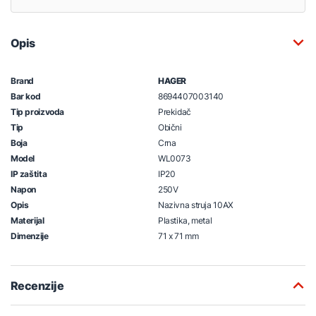
Opis
Brand
HAGER
Bar kod
8694407003140
Tip proizvoda
Prekidač
Tip
Obični
Boja
Crna
Model
WL0073
IP zaštita
IP20
Napon
250V
Opis
Nazivna struja 10AX
Materijal
Plastika, metal
Dimenzije
71 x 71 mm
Recenzije