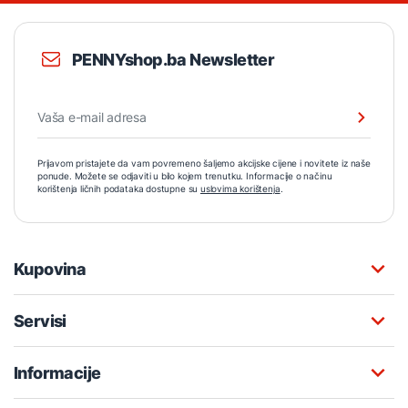
PENNYshop.ba Newsletter
Prijavom pristajete da vam povremeno šaljemo akcijske cijene i novitete iz naše
ponude. Možete se odjaviti u bilo kojem trenutku. Informacije o načinu
korištenja ličnih podataka dostupne su
uslovima korištenja
.
Kupovina
Servisi
Informacije