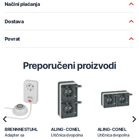
Načini plaćanja
Dostava
Povrat
Preporučeni proizvodi
Previous
Nex
BRENNNESTUHL
ALING-CONEL
ALING-CONEL
Adapter sa
Utičnica dvopolna
Utičnica dvopolna