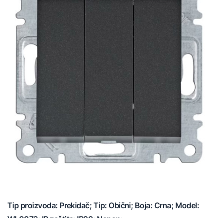
Tip proizvoda: Prekidač; Tip: Obični; Boja: Crna; Model: