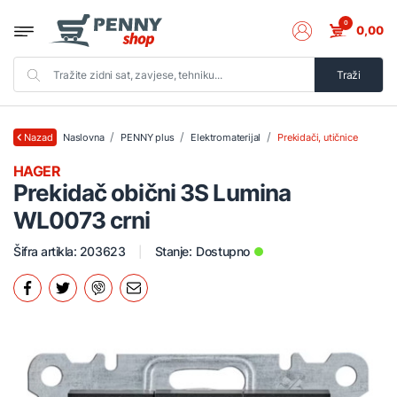
0
0,00
Traži
Naslovna
PENNY plus
Elektromaterijal
Prekidači, utičnice
Nazad
HAGER
Prekidač obični 3S Lumina
WL0073 crni
Šifra artikla: 203623
Stanje:
Dostupno